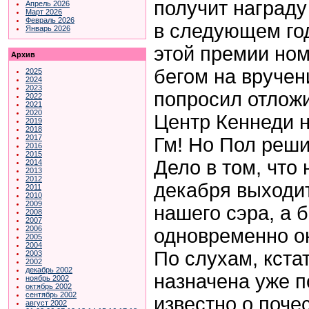
получит награду
Апрель 2026
Март 2026
Февраль 2026
в следующем год
Январь 2026
этой премии но
Архив
бегом на вручен
2025
2024
2023
попросил отложи
2022
2021
2020
Центр Кеннеди н
2019
2018
2017
Гм! Но Пол реши
2016
2015
Дело в том, что
2014
2013
2012
декабря выходи
2011
2010
2009
нашего сэра, а 
2008
2007
2006
одновременно он
2005
2004
По слухам, кста
2003
2002
декабрь 2002
назначена уже по
ноябрь 2002
октябрь 2002
сентябрь 2002
известно о поче
август 2002