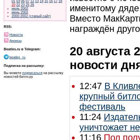
01
03
06
07
12
13
14
15
16
17
18
20
22
23
25
26
именитому дяде
июль 2002
июнь 2002
Вместо МакКартн
2000-2002 (старый сайт)
награждён друго
RSS:
Новости
Анонсы
20 августа 2
Beatles.ru в Telegram:
beatles_ru
новости дн
Подписка на рассылку:
Вы можете
подписаться
на рассылку
новостей Битлз.ру
12:47
В Кливл
крупный битл
фестиваль
11:24
Издател
уничтожает н
11:16
Пол пол