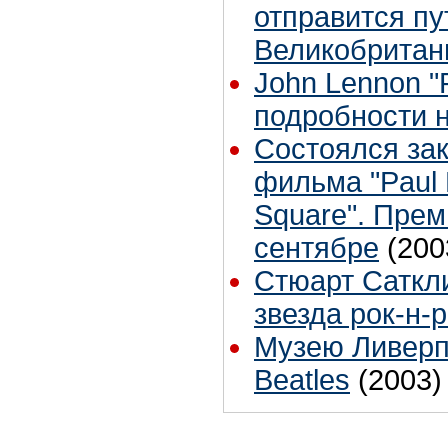
отправится пу
Великобритан
John Lennon "R
подробности н
Состоялся за
фильма "Paul 
Square". Прем
сентябре
(200
Стюарт Саткл
звезда рок-н-
Музею Ливерп
Beatles
(2003)