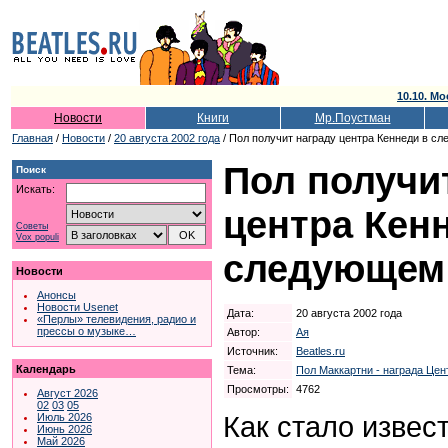
10.10. Мо
Новости
Книги
Мр.Поустман
Главная
/
Новости
/
20 августа 2002 года
/ Пол получит награду центра Кеннеди в с
Пол получи
Поиск
Искать:
центра Кен
Советы
Vox populi
следующем 
Новости
Анонсы
Новости Usenet
Дата:
20 августа 2002 года
«Перлы» телевидения, радио и
прессы о музыке…
Автор:
Ая
Источник:
Beatles.ru
Календарь
Тема:
Пол Маккартни - награда Цен
Просмотры:
4762
Август 2026
02
03
05
Как стало извес
Июль 2026
Июнь 2026
Май 2026