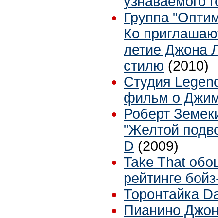
узнаваемого г
Группа "Опти
Ко приглашают
летие Джона 
стилю
(2010)
Студия Legend
фильм о Джим
Роберт Земек
"Желтой подво
D
(2009)
Take That обо
рейтинге бойз
Торонтайка Dai
Пианино Джон