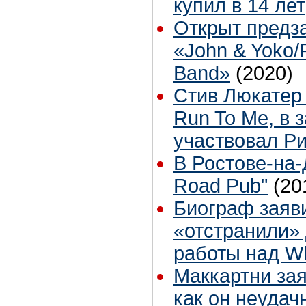
купил в 14 лет
Открыт предз
«John & Yoko/P
Band»
(2020)
Стив Люкатер
Run To Me, в 
участвовал Ри
В Ростове-на-
Road Pub"
(20
Биограф заяви
«отстранили»
работы над Wh
Маккартни зая
как он неудач