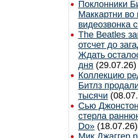
Поклонники Б
Маккартни во 
видеозвонка 
The Beatles з
отсчет до заг
Ждать остало
дня
(29.07.26)
Коллекцию ре
Битлз продали
тысячи
(08.07
Сью Джонстон
стерла ранню
Do»
(18.07.26)
Мик Джаггер р