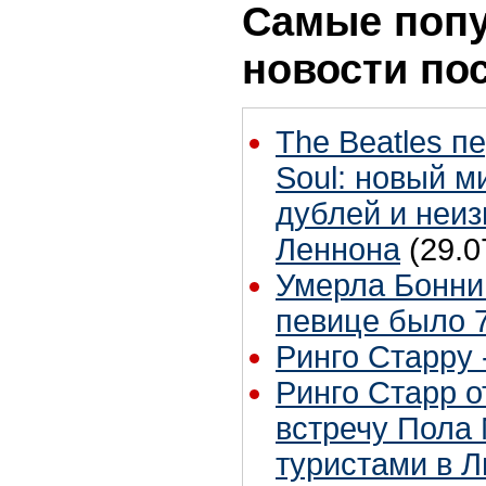
Самые поп
новости по
The Beatles п
Soul: новый м
дублей и неиз
Леннона
(29.0
Умерла Бонни
певице было 7
Ринго Старру -
Ринго Старр о
встречу Пола 
туристами в 