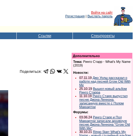
Войти на сайт
Регистрация
|
Выслать пароль
Ссылки
Спецпроекты
Дополнительно
Тема:
Ринго Старр - What's My Name
(2019)
Поделиться:
Новости:
07.11.19
Джо Уолш рассказал о
работе над песней Grow Old With
Me
25.10.19
Вышел новый альбом
Ринго Старра
11.10.19
Ринго Старр выпустил
песню Джона Леннона,
записанную вместе с Полом
Маккартни
Форумы:
03.06.24
Ринго Старр и Пол
Маккартни записали архивную
песню Джона Леннона "Grow Old
With Me"
30.10.21
Ringo Starr What's My
Name - новый студийный альбом