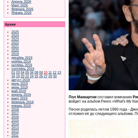
Апрель 2026
Март 2026
Февраль 2026
Январь 2026
Архив
2025
2024
2023
2022
2021
2020
2019
декабрь 2019
ноябрь 2019
октябрь 2019
сентябрь 2019
01
03
04
05
06
08
09
10
11
12
13
16
19
20
22
24
25
26
27
29
30
август 2019
июль 2019
июнь 2019
май 2019
апрель 2019
Пол Маккартни
составил компанию
Ри
март 2019
войдет на альбом Ринго
«What's My N
февраль 2019
январь 2019
Песня родилась летом 1980 года - Джон
2018
2017
отложил её до следующего альбома. Пе
2016
2015
2014
2013
2012
2011