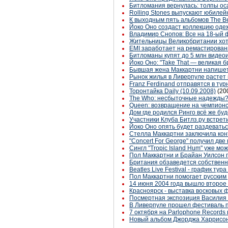
Битломания вернулась: толпы ос
Rolling Stones выпускают юбилей
К выходным пять альбомов The Be
Йоко Оно создаст коллекцию оде
Владимир Снопов: Все на 18-ый ф
Жительницы Великобритании хоте
EMI заработает на ремастирова
Битломаны купят до 5 млн видеоиг
Йоко Оно: "Take That — великая б
Бывшая жена Маккартни напишет
Рынок жилья в Ливерпуле растет
Franz Ferdinand отправятся в тур
Торонтайка Daily (10.09.2008)
(20
The Who: несбыточные надежды
Queen: возвращение на чемпионс
Дом где родился Ринго всё же бу
Участники Клуба Битлз.ру встре
Йоко Оно опять будет раздеватьс
Стелла Маккартни заключила кон
"Concert For George" получил две
Сингл "Tropic Island Hum" уже мо
Пол Маккартни и Брайан Уилсон 
Британия обзаведется собствен
Beatles Live Festival - график ту
Пол Маккартни помогает русским
14 июня 2004 года вышло второе и
Красноярск - выставка восковых ф
Посмертная экспозиция Василия
В Ливерпуле прошел фестиваль
7 октября на Parlophone Record
Новый альбом Джорджа Харрисона