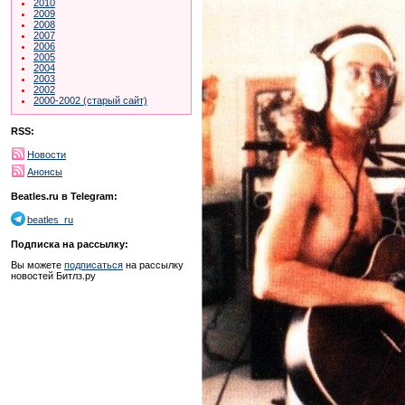
2010
2009
2008
2007
2006
2005
2004
2003
2002
2000-2002 (старый сайт)
RSS:
Новости
Анонсы
Beatles.ru в Telegram:
beatles_ru
Подписка на рассылку:
Вы можете
подписаться
на рассылку
новостей Битлз.ру