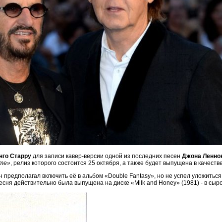
нго Старру
для записи кавер-версии одной из последних песен
Джона Ленно
ame»
, релиз которого состоится 25 октября, а также будет выпущена в качестве
 предполагал включить её в альбом «Double Fantasy», но не успел уложиться 
сня действительно была выпущена на диске «Milk and Honey» (1981) - в сыро