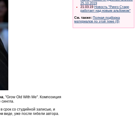
25.10.2019
21.03.19
Новость "Ринго Старр
работает над новым альбомом"
См. также:
Полная подборка
материалов по этой теме (8)
на
, "Grow Old With Me". Композиция
 сингла.
в срок со студийной записью, и
м виде, уже после гибели автора.