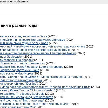
ов на мое сообщение
о дня в разные годы
ниться к воссоединившимся Oasis
(2024)
енис Джоплин в новом биографическом фильме
(2024)
льный фильм о студии Abbey Road
(2022)
еется найти любимую и провести с ней всю оставшуюся жизнь
(2022)
 соболезнования в связи со смертью Елизаветы II
(2022)
и в качестве соавторов своей песни Champagne Poetry
(2021)
der Stratocaster
(2021)
 выставлены на продажу
(2021)
 Всемирного фонда грамотности
(2021)
щению битловской мозаики Lego в интерьере
(2020)
 марку с портретом Леннона
(2018)
ьном вокзале Нью-Йорка
(2018)
ртни, Селин Дион и Стиви Уандера выставлена на аукцион
(2017)
 благотворительного аукциона
(2015)
омпьютерной игре "Destiny")
(2014)
in Mono дает возможность услышать "правильное" звучание Битлз
(2014)
 книгу Ринго Старра "Octopus’s Garden"
(2013)
м альбоме The Bloody Beetroots
(2013)
ался занять место ушедшего вокалиста
(2013)
ный фестиваль "Битлз навсегда"
(2013)
е картинки в Facebook, мир гадает, что они значат
(2012)
свою новую выставку "Яд"
(2010)