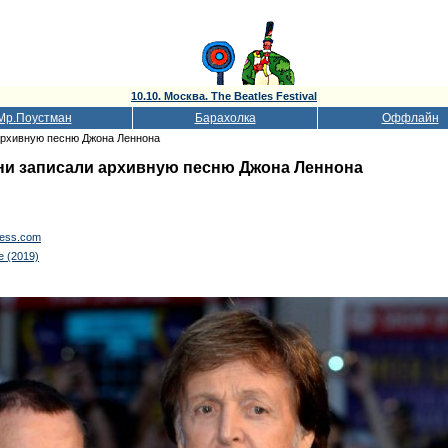
10.10. Москва. The Beatles Festival
Мр.Поустман
Барахолка
Оффлайн
 архивную песню Джона Леннона
тни записали архивную песню Джона Леннона
ress.com
e (2019)