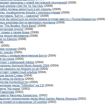
аждают магазины с новой битловской продукцией
(2009)
ный альбом «Get Yer Ya Yas Out»
(2009)
atles должны вернуться в хит-парады
(2009)
жды, посвященную борьбе с предрассудками
(2009)
естиваль "Битлз – навсегда!"
(2009)
ли бы оказаться на необитаемом острове вместе с Полом Маккартни
(2009)
нных альбомах Битлз миллиард долларов
(2009)
р "The Beatles: Rock Band"
(2009)
ританская группа"
(2009)
 роман о своем браке
(2008)
 на деньги меломанов
(2008)
не по Европе
(2008)
08)
?
(2005)
кие позиции
(2005)
дет снесён
(2005)
тились с первым менеджером Битлз
(2004)
я на сцене
(2004)
тракт с компанией Adidas
(2004)
 награды Surround Music Awards 2004
(2004)
жно заказать на Amazon.co.uk
(2004)
готовят совместный альбом
(2004)
ным Залом Славы
(2004)
ра и цены на билеты
(2004)
 детям (подробности)
(2004)
здание диска "Trillington" на CD
(2004)
игур "На грани"
(2002)
 Гаврилова
(2002)
 памяти Джорджа Харрисона
(2002)
s выходит переиздание диска Mind Games Джона Леннона
(2002)
 появится в магазинах 19 ноября
(2002)