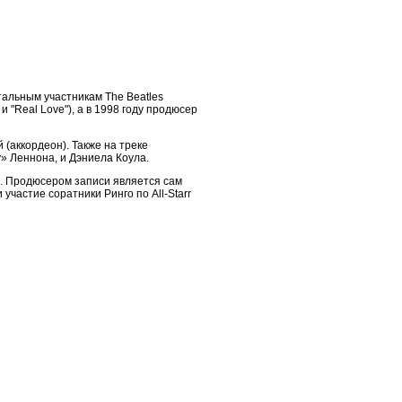
альным участникам The Beatles
 "Real Love"), а в 1998 году продюсер
 (аккордеон). Также на треке
» Леннона, и Дэниела Коула.
де. Продюсером записи является сам
участие соратники Ринго по All-Starr