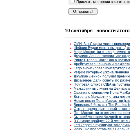
Прислать мне копии всех ответ
10 сентября - новости этог
СМИ: Зак Старки может присоеди
Шейлин Вудли может сыграть Дж
Мэри Маккартни сняла документа
Джулиан Леннон заявил, что над
Ринго Старр и Йоко Оно выразили
Дрейк указал Леннона и Маккартн
Lego анонсировал конструктор Fen
Редкие интервью Джона Леннона
Джулиан Леннон получил премию
Дизайнеры дали советы по разме
Почтовая служба США выпустила
Маккартни выступил на Централ
Скрипка с подписями Пола МакКа
Встреча с Маккартни стала лотом
Новая песня Пола Маккартни (к к
Виниловый бокс-сет The Beatles 
Открыт предварительный заказ на
Пол Маккартни отметился на ново
Бывший участник Nazareth отказ
В Самаре пройдет 22-й музыкаль
Led Zeppelin публикуют загадочны
Йоко Оно представила в Берлине 