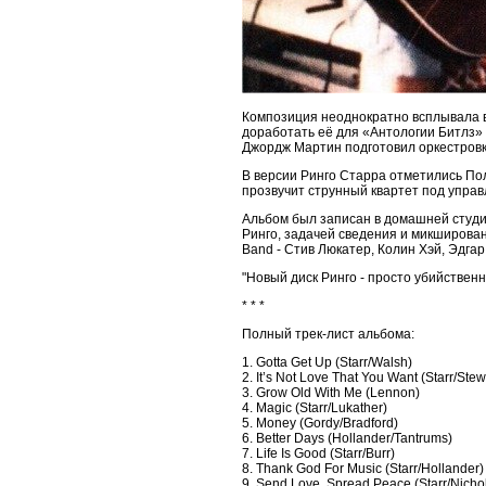
Композиция неоднократно всплывала в
доработать её для «Антологии Битлз» (
Джордж Мартин подготовил оркестровк
В версии Ринго Старра отметились Пол 
прозвучит струнный квартет под управ
Альбом был записан в домашней студии
Ринго, задачей сведения и микшировани
Band - Стив Люкатер, Колин Хэй, Эдгар
"Новый диск Ринго - просто убийственн
* * *
Полный трек-лист альбома:
1. Gotta Get Up (Starr/Walsh)
2. It’s Not Love That You Want (Starr/Stew
3. Grow Old With Me (Lennon)
4. Magic (Starr/Lukather)
5. Money (Gordy/Bradford)
6. Better Days (Hollander/Tantrums)
7. Life Is Good (Starr/Burr)
8. Thank God For Music (Starr/Hollander)
9. Send Love, Spread Peace (Starr/Nicho