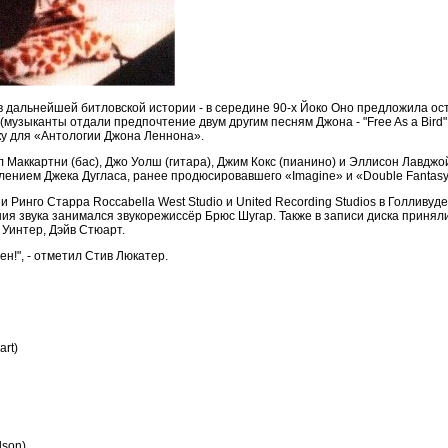
 дальнейшей битловской истории - в середине 90-х Йоко Оно предложила ост
музыканты отдали предпочтение двум другим песням Джона - "Free As a Bird" и
у для «Антологии Джона Леннона».
Маккартни (бас), Джо Уолш (гитара), Джим Кокс (пианино) и Эллисон Лавджой
лением Джека Дугласа, ранее продюсировавшего «Imagine» и «Double Fantasy
 Ринго Старра Roccabella West Studio и United Recording Studios в Голливу
я звука занимался звукорежиссёр Брюс Шугар. Также в записи диска приняли 
 Уинтер, Дэйв Стюарт.
ен!", - отметил Стив Люкатер.
art)
lson)