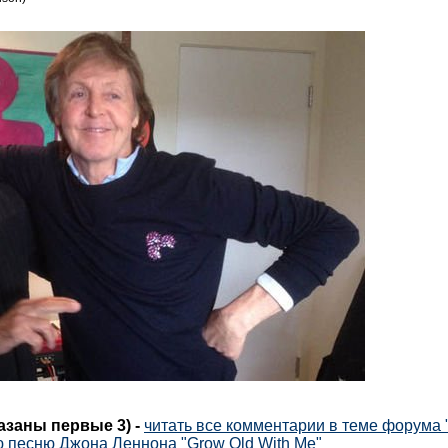
казаны первые 3)
-
читать все комментарии в теме форума 
 песню Джона Леннона "Grow Old With Me"