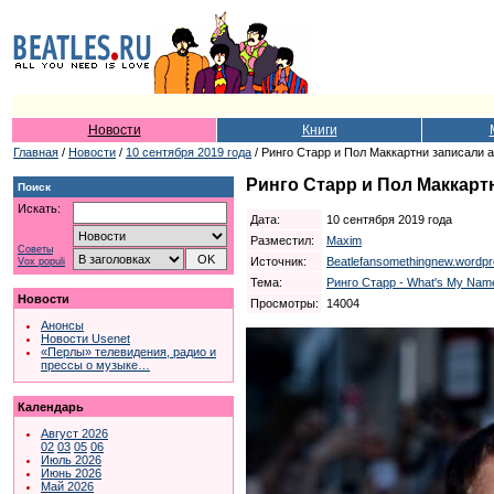
Новости
Книги
Главная
/
Новости
/
10 сентября 2019 года
/ Ринго Старр и Пол Маккартни записали
Ринго Старр и Пол Маккар
Поиск
Искать:
Дата:
10 сентября 2019 года
Разместил:
Maxim
Советы
Источник:
Beatlefansomethingnew.wordp
Vox populi
Тема:
Ринго Старр - What's My Nam
Новости
Просмотры:
14004
Анонсы
Новости Usenet
«Перлы» телевидения, радио и
прессы о музыке…
Календарь
Август 2026
02
03
05
06
Июль 2026
Июнь 2026
Май 2026