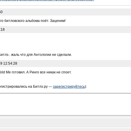
50
го битловского альбома поёт. Заценим!
:18
Битлз.. жаль что для Антологии не сделали.
9 12:54:28
ld Me готовил. А Ринго все никак не споет.
егистрировались на Битлз.ру —
зарегистрируйтесь
):