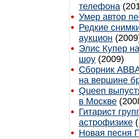
телефона
(20
Умер автор п
Редкие снимки
аукцион
(2009
Элис Купер на
шоу
(2009)
Сборник ABBA
на вершине бр
Queen выпуст
в Москве
(200
Гитарист груп
астрофизике
Новая песня П