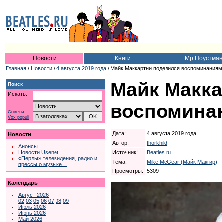
Новости
Книги
Мр.Поустма
Главная
/
Новости
/
4 августа 2019 года
/ Майк Маккартни поделился воспоминаниям
Майк Макка
Поиск
Искать:
воспоминан
Советы
Vox populi
Дата:
4 августа 2019 года
Новости
Автор:
thorkhild
Анонсы
Источник:
Beatles.ru
Новости Usenet
«Перлы» телевидения, радио и
Тема:
Mike McGear (Майк Макгир)
прессы о музыке…
Просмотры:
5309
Календарь
Август 2026
02
03
05
06
07
08
09
Июль 2026
Июнь 2026
Май 2026