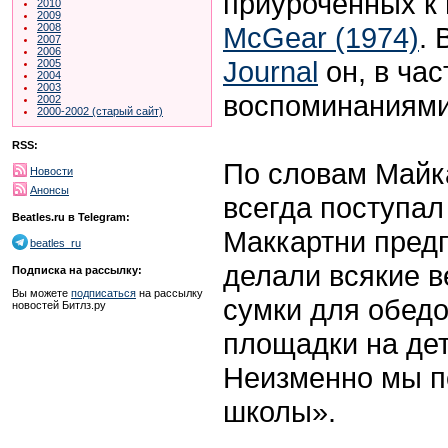
приуроченных к
2010
2009
McGear (1974)
. 
2008
2007
2006
Journal
он, в час
2005
2004
2003
воспоминаниями 
2002
2000-2002 (старый сайт)
RSS:
По словам Майка
Новости
Анонсы
всегда поступал
Beatles.ru в Telegram:
Маккартни пред
beatles_ru
делали всякие в
Подписка на рассылку:
Вы можете
подписаться
на рассылку
сумки для обедо
новостей Битлз.ру
площадки на дет
Неизменно мы по
школы».