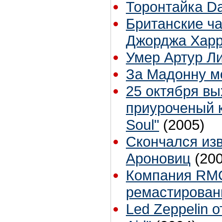
Торонтайка Dai
Британские ч
Джорджа Харр
Умер Артур Ли
За Мадонну м
25 октября вых
приуроченый 
Soul"
(2005)
Cкончался из
Ароновиц
(20
Компания RM
ремастирован
Led Zeppelin о