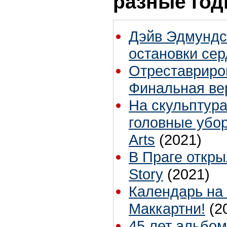
разные го
Дэйв Эдмундс
остановки се
Отреставриро
Финальная ве
На скульптура
головные убор
Arts
(2021)
В Праге откры
Story
(2021)
Календарь на
Маккартни!
(2
45 лет альбом