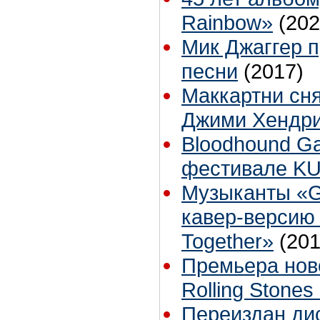
Rainbow»
(202
Мик Джаггер 
песни
(2017)
Маккартни сн
Джими Хендр
Bloodhound Ga
фестивале K
Музыканты «G
кавер-версию
Together»
(201
Премьера нов
Rolling Stone
Переиздан дис