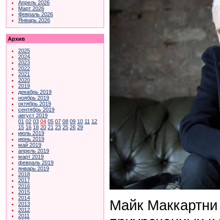
Апрель 2026
Март 2026
Февраль 2026
Январь 2026
Архив
2025
2024
2023
2022
2021
2020
2019
декабрь 2019
ноябрь 2019
октябрь 2019
сентябрь 2019
август 2019
01
02
03
04
05
07
08
09
10
11
12
15
16
18
20
21
23
25
26
29
июль 2019
июнь 2019
май 2019
апрель 2019
март 2019
февраль 2019
январь 2019
2018
2017
2016
2015
2014
Майк Маккартни 
2013
2012
2011