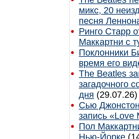
микс, 20 неиз
песня Леннон
Ринго Старр о
Маккартни с т
Поклонники Б
время его вид
The Beatles з
загадочного 
дня
(29.07.26)
Сью Джонстон
запись «Love
Пол Маккартни
Нью-Йорке
(1