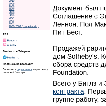
2010
2009
Документ был по
2008
2007
2006
Соглашение с Э
2005
2004
2003
Леннон, Пол Ма
2002
2000-2002 (старый сайт)
Пит Бест.
RSS:
Новости
Анонсы
Продажей рарит
Beatles.ru в Telegram:
дом Sotheby's. 
beatles_ru
сбора средств дл
Подписка на рассылку:
Вы можете
подписаться
на рассылку
Foundation.
новостей Битлз.ру
Всего у Битлз и
контракта
. Перв
группе работу, 