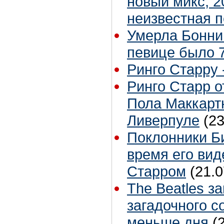
новый микс, 2
неизвестная 
Умерла Бонни
певице было 7
Ринго Старру -
Ринго Старр о
Пола Маккартн
Ливерпуле
(23
Поклонники Б
время его вид
Старром
(21.0
The Beatles з
загадочного с
меньше дня
(