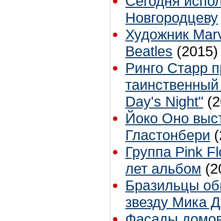
Сегодня испол
Новгородцеву
Художник Marv
Beatles
(2015)
Ринго Старр 
таинственный 
Day's Night"
(2
Йоко Оно выс
Гластонбери
(
Группа Pink F
лет альбом
(2
Бразильцы об
звезду Мика 
Фасады домов