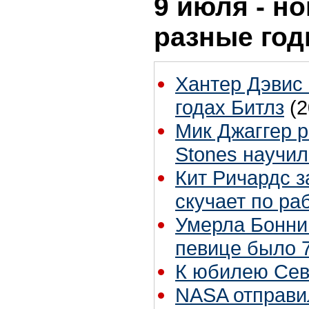
9 июля - но
разные го
Хантер Дэвис 
годах Битлз
(2
Мик Джаггер р
Stones научил
Кит Ричардс з
скучает по ра
Умерла Бонни
певице было 7
К юбилею Сев
NASA отправи