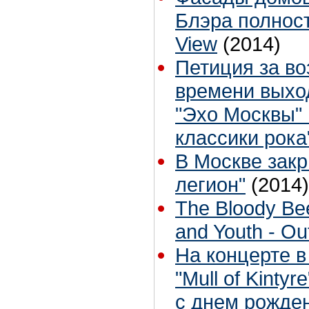
Блэра полност
View
(2014)
Петиция за в
времени выхо
"Эхо Москвы" 
классики рока
В Москве зак
легион"
(2014)
The Bloody Bee
and Youth - Ou
На концерте в
"Mull of Kinty
с днем рожде