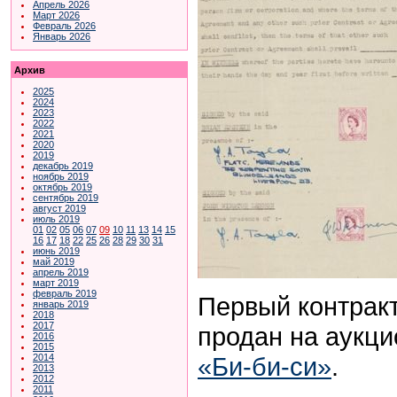
Апрель 2026
Март 2026
Февраль 2026
Январь 2026
Архив
2025
2024
2023
2022
2021
2020
2019
декабрь 2019
ноябрь 2019
октябрь 2019
сентябрь 2019
август 2019
июль 2019
01
02
05
06
07
09
10
11
13
14
15
16
17
18
22
25
26
28
29
30
31
июнь 2019
май 2019
апрель 2019
март 2019
февраль 2019
Первый контракт
январь 2019
2018
2017
продан на аукци
2016
2015
«Би-би-си»
.
2014
2013
2012
2011