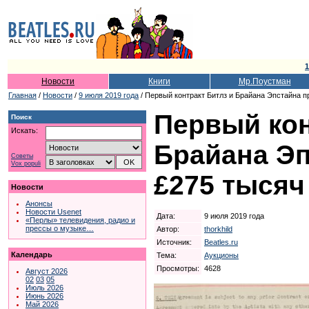
1
Новости
Книги
Мр.Поустман
Главная
/
Новости
/
9 июля 2019 года
/ Первый контракт Битлз и Брайана Эпстайна п
Первый кон
Поиск
Искать:
Брайана Эп
Советы
Vox populi
£275 тысяч
Новости
Анонсы
Новости Usenet
Дата:
9 июля 2019 года
«Перлы» телевидения, радио и
прессы о музыке…
Автор:
thorkhild
Источник:
Beatles.ru
Календарь
Тема:
Аукционы
Просмотры:
4628
Август 2026
02
03
05
Июль 2026
Июнь 2026
Май 2026