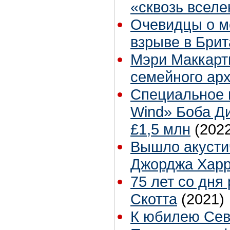
«сквозь всел
Очевидцы о м
взрыве в Бри
Мэри Маккарт
семейного ар
Специальное и
Wind» Боба Ди
£1,5 млн
(202
Вышло акусти
Джорджа Хар
75 лет со дня
Скотта
(2021)
К юбилею Сев