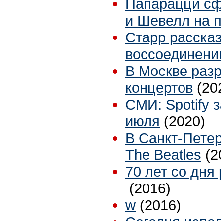
Папарацци сф
и Шевелл на 
Старр расска
воссоединению
В Москве раз
концертов
(20
СМИ: Spotify 
июля
(2020)
В Санкт-Петер
The Beatles
(2
70 лет со дня
(2016)
w
(2016)