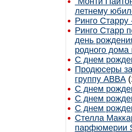
"Монти Пайтон
летнему юби
Ринго Старру - 
Ринго Старр п
день рождения
родного дома
С днем рожден
Продюсеры за
группу ABBA
С днем рожден
С днем рожден
С днем рожден
Стелла Маккар
парфюмерии S