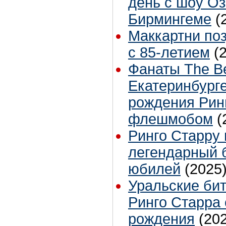
день с шоу Оз
Бирмингеме
(
Маккартни по
с 85-летием
(
Фанаты The Be
Екатеринбург
рождения Рин
флешмобом
(
Ринго Старру 
легендарный 
юбилей
(2025
Уральские би
Ринго Старра 
рождения
(20