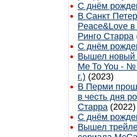
С днём рожден
В Санкт Пете
Peace&Love в
Ринго Старра
С днём рожден
Вышел новый 
Me To You - №
г.)
(2023)
В Перми прош
в честь дня р
Старра
(2022)
С днём рожден
Вышел трейле