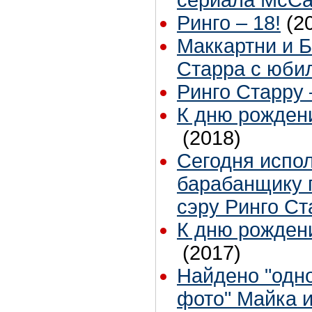
сериала McCar
Ринго – 18!
(2
Маккартни и 
Старра с юби
Ринго Старру 
К дню рожден
(2018)
Сегодня испол
барабанщику г
сэру Ринго Ст
К дню рожден
(2017)
Найдено "одн
фото" Майка 