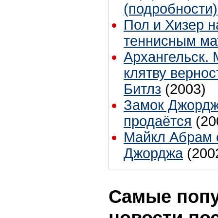
(подробности)
Пол и Хизер 
теннисным ма
Архангельск.
клятву вернос
Битлз
(2003)
Замок Джордж
продаётся
(20
Майкл Абрам о
Джорджа
(200
Самые поп
новости по