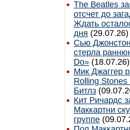
The Beatles з
отсчет до заг
Ждать остало
дня
(29.07.26)
Сью Джонстон
стерла ранню
Do»
(18.07.26)
Мик Джаггер р
Rolling Stones
Битлз
(09.07.2
Кит Ричардс з
Маккартни ску
группе
(09.07.
Пол Маккартн