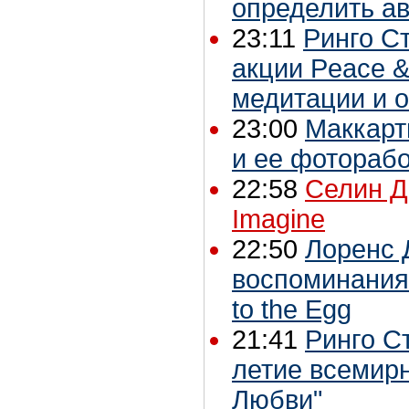
определить а
23:11
Ринго С
акции Peace &
медитации и 
23:00
Маккарт
и ее фотораб
22:58
Селин Д
Imagine
22:50
Лоренс 
воспоминания
to the Egg
21:41
Ринго С
летие всемирн
Любви"