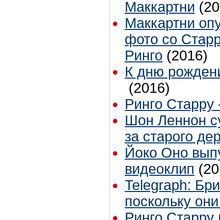
Маккартни
(20
Маккартни оп
фото со Стар
Ринго
(2016)
К дню рожден
(2016)
Ринго Старру 
Шон Леннон су
за старого де
Йоко Оно вып
видеоклип
(20
Telegraph: Бр
поскольку они
Ринго Старру 