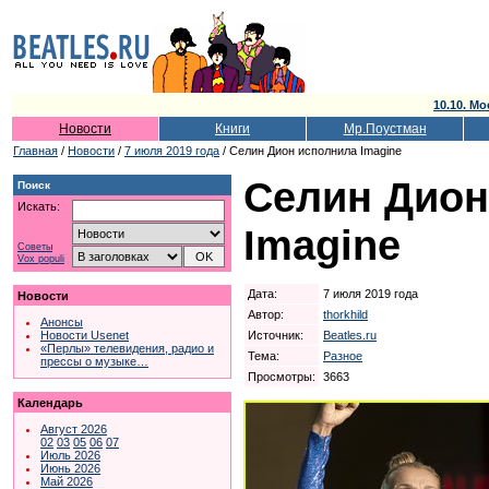
10.10. Мо
Новости
Книги
Мр.Поустман
Главная
/
Новости
/
7 июля 2019 года
/ Селин Дион исполнила Imagine
Селин Дион
Поиск
Искать:
Imagine
Советы
Vox populi
Дата:
7 июля 2019 года
Новости
Автор:
thorkhild
Анонсы
Источник:
Beatles.ru
Новости Usenet
«Перлы» телевидения, радио и
Тема:
Разное
прессы о музыке…
Просмотры:
3663
Календарь
Август 2026
02
03
05
06
07
Июль 2026
Июнь 2026
Май 2026