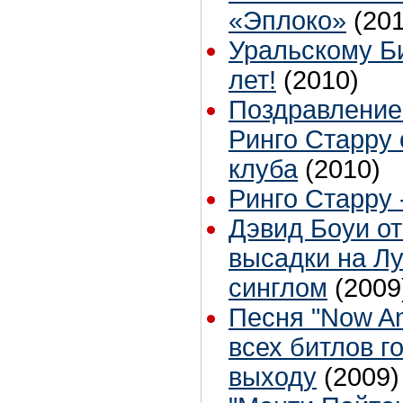
«Эплоко»
(20
Уральскому Би
лет!
(2010)
Поздравление
Ринго Старру 
клуба
(2010)
Ринго Старру -
Дэвид Боуи о
высадки на Лу
синглом
(2009
Песня "Now An
всех битлов г
выходу
(2009)