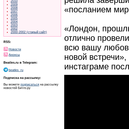
2010
2009
«посланием мир
2008
2007
2006
2005
2004
2003
«Лондон, прошл
2002
2000-2002 (старый сайт)
отлично провели
RSS:
всю вашу любов
Новости
новой встречи»,
Анонсы
Beatles.ru в Telegram:
инстаграме посл
beatles_ru
Подписка на рассылку:
Вы можете
подписаться
на рассылку
новостей Битлз.ру