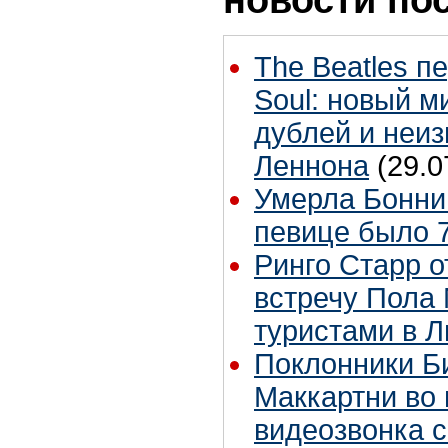
The Beatles п
Soul: новый м
дублей и неиз
Леннона
(29.0
Умерла Бонни
певице было 7
Ринго Старр о
встречу Пола 
туристами в 
Поклонники Б
Маккартни во 
видеозвонка 