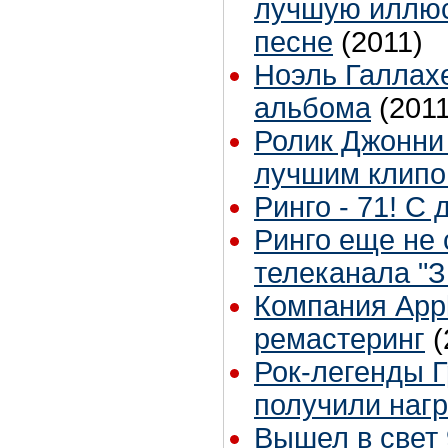
лучшую иллюс
песне
(2011)
Ноэль Галлах
альбома
(2011
Ролик Джонни
лучшим клипо
Ринго - 71! С
Ринго еще не 
телеканала "З
Компания Appl
ремастеринг
(
Рок-легенды 
получили наг
Вышел в свет