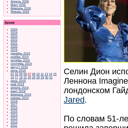
Апрель 2026
Март 2026
Февраль 2026
Январь 2026
Архив
2025
2024
2023
2022
2021
2020
2019
декабрь 2019
ноябрь 2019
октябрь 2019
сентябрь 2019
август 2019
Селин Дион исп
июль 2019
01
02
05
06
07
09
10
11
13
14
15
16
17
18
22
25
26
28
29
30
31
Леннона Imagine
июнь 2019
май 2019
лондонском Гай
апрель 2019
март 2019
февраль 2019
Jared
.
январь 2019
2018
2017
2016
2015
2014
По словам 51-ле
2013
2012
решила заверши
2011