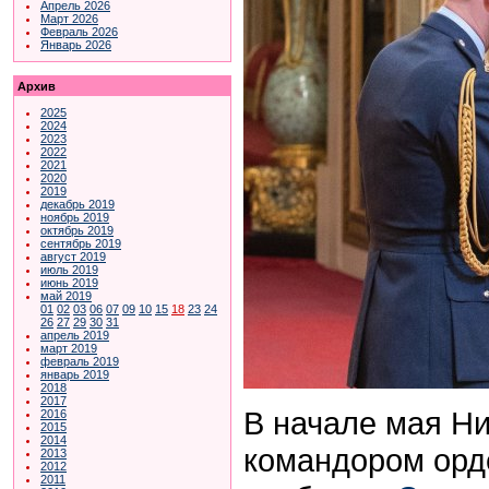
Апрель 2026
Март 2026
Февраль 2026
Январь 2026
Архив
2025
2024
2023
2022
2021
2020
2019
декабрь 2019
ноябрь 2019
октябрь 2019
сентябрь 2019
август 2019
июль 2019
июнь 2019
май 2019
01
02
03
06
07
09
10
15
18
23
24
26
27
29
30
31
апрель 2019
март 2019
февраль 2019
январь 2019
2018
2017
В начале мая Ни
2016
2015
2014
командором орд
2013
2012
2011