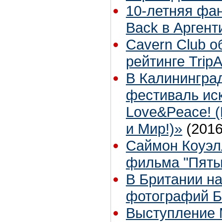
10-летняя фан
Back в Аргент
Cavern Club о
рейтинге TripA
В Калининград
фестиваль иск
Love&Peace! (
и Мир!)»
(2016
Саймон Коуэл
фильма "Пяты
В Британии н
фотографий Б
Выступление 