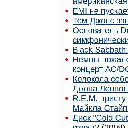
американская 
EMI не пускае
Том Джонс за
Основатель De
симфонически
Black Sabbath
Немцы пожало
концерт AC/D
Колокола соб
Джона Леннона
R.E.M. присту
Майкла Стайп
Диск "Cold Cu
издан?
(2009)