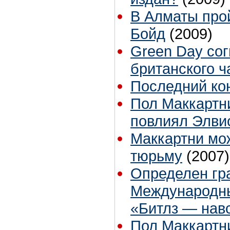
В Алматы про
Бойд
(2009)
Green Day со
британского ч
Последний кон
Пол Маккартн
повлиял Элви
Маккартни мож
тюрьму
(2007)
Определен гра
Международн
«Битлз — нав
Пол Маккартни