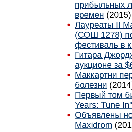
прибыльных л
времен
(2015)
Лауреаты II М
(СОШ 1278) п
фестиваль в к
Гитара Джорд
аукционе за $
Маккартни пер
болезни
(2014
Первый том би
Years: Tune In
Объявлены но
Maxidrom
(201