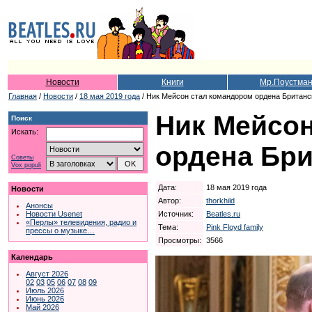
Новости
Книги
Мр.Поустма
Главная
/
Новости
/
18 мая 2019 года
/ Ник Мейсон стал командором ордена Британс
Ник Мейсон
Поиск
Искать:
ордена Бр
Советы
Vox populi
Дата:
18 мая 2019 года
Новости
Автор:
thorkhild
Анонсы
Источник:
Beatles.ru
Новости Usenet
«Перлы» телевидения, радио и
Тема:
Pink Floyd family
прессы о музыке…
Просмотры:
3566
Календарь
Август 2026
02
03
05
06
07
08
09
Июль 2026
Июнь 2026
Май 2026