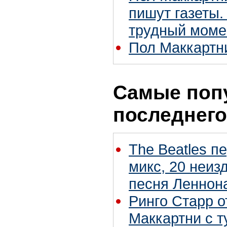
пишут газеты.
трудный моме
Пол Маккартни
Самые поп
последнего
The Beatles п
микс, 20 неиз
песня Леннон
Ринго Старр о
Маккартни с т