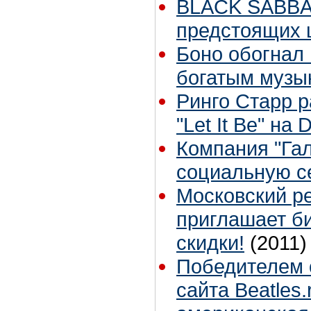
BLACK SABBA
предстоящих
Боно обогнал
богатым музы
Ринго Старр р
"Let It Be" на
Компания "Гал
социальную се
Московский р
приглашает б
скидки!
(2011)
Победителем 
сайта Beatles