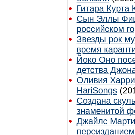
Гитара Курта 
Сын Эллы Фиц
российском г
Звезды рок му
время карант
Йоко Оно посе
детства Джон
Оливия Харри
HariSongs
(20
Создана скуль
знаменитой ф
Джайлс Марти
переизданием 