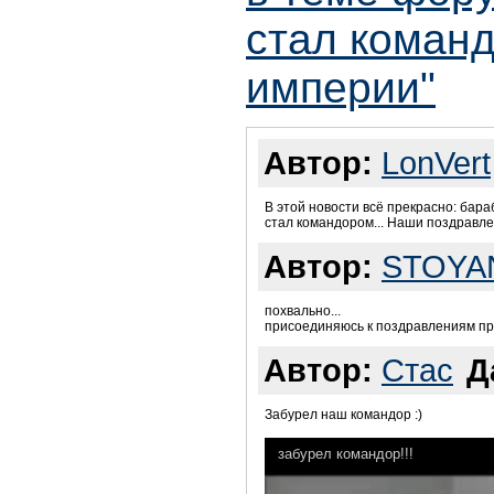
стал коман
империи"
Автор:
LonVert
В этой новости всё прекрасно: бар
стал командором... Наши поздравле
Автор:
STOYA
похвально...
присоединяюсь к поздравлениям п
Автор:
Стас
Д
Забурел наш командор :)
забурел командор!!!