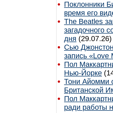
Поклонники Б
время его вид
The Beatles з
загадочного 
дня
(29.07.26)
Сью Джонстон
запись «Love
Пол Маккартни
Нью-Йорке
(1
Тони Айомми 
Британской И
Пол Маккартни
ради работы н