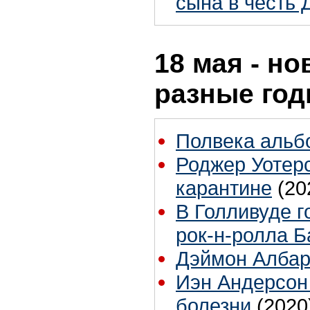
сына в честь
18 мая - но
разные го
Полвека альбо
Роджер Уотерс
карантине
(20
В Голливуде г
рок-н-ролла 
Дэймон Албар
Иэн Андерсон
болезни
(2020