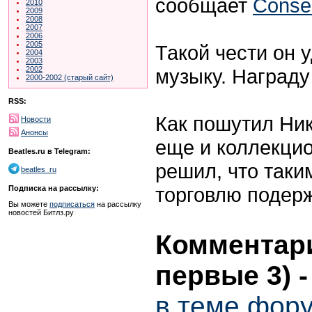
сообщает
Conse
2010
2009
2008
2007
2006
2005
Такой чести он 
2004
2003
музыку. Награду
2002
2000-2002 (старый сайт)
RSS:
Как пошутил Ник
Новости
Анонсы
еще и коллекцио
Beatles.ru в Telegram:
решил, что таки
beatles_ru
торговлю подер
Подписка на рассылку:
Вы можете
подписаться
на рассылку
новостей Битлз.ру
Комментари
первые 3)
в теме фор