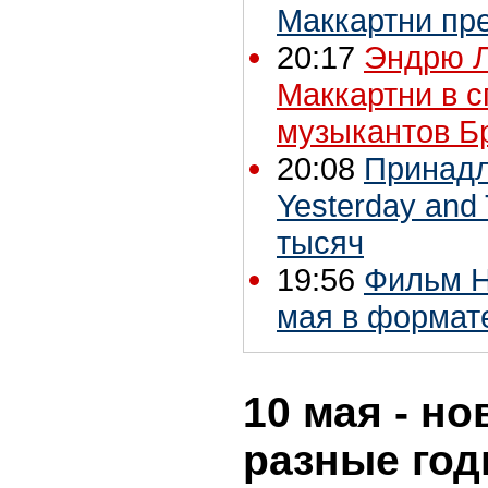
Маккартни пр
20:17
Эндрю Л
Маккартни в с
музыкантов Б
20:08
Принадл
Yesterday and
тысяч
19:56
Фильм H
мая в формате
10 мая - но
разные го