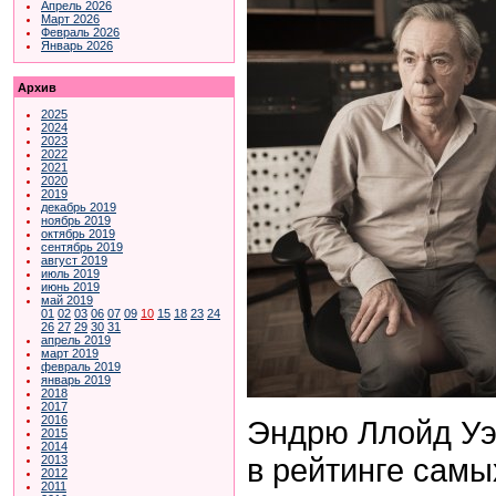
Апрель 2026
Март 2026
Февраль 2026
Январь 2026
Архив
2025
2024
2023
2022
2021
2020
2019
декабрь 2019
ноябрь 2019
октябрь 2019
сентябрь 2019
август 2019
июль 2019
июнь 2019
май 2019
01
02
03
06
07
09
10
15
18
23
24
26
27
29
30
31
апрель 2019
март 2019
февраль 2019
январь 2019
2018
2017
2016
Эндрю Ллойд Уэ
2015
2014
в рейтинге самы
2013
2012
2011