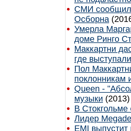
СМИ сообщили
Осборна
(201
Умерла Марга
доме Ринго С
Маккартни дас
где выступали
Пол Маккартн
поклонникам и
Queen - "Абсо
музыки
(2013)
В Стокгольме
Лидер Megade
EMI выпустит 