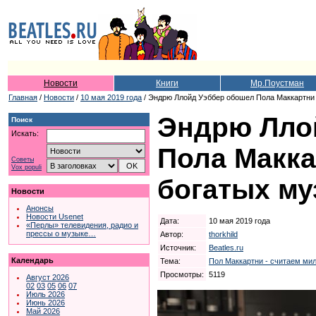
Новости
Книги
Мр.Поустман
Главная
/
Новости
/
10 мая 2019 года
/ Эндрю Ллойд Уэббер обошел Пола Маккартни 
Эндрю Лло
Поиск
Искать:
Пола Макка
Советы
Vox populi
богатых му
Новости
Анонсы
Новости Usenet
Дата:
10 мая 2019 года
«Перлы» телевидения, радио и
прессы о музыке…
Автор:
thorkhild
Источник:
Beatles.ru
Календарь
Тема:
Пол Маккартни - считаем ми
Просмотры:
5119
Август 2026
02
03
05
06
07
Июль 2026
Июнь 2026
Май 2026