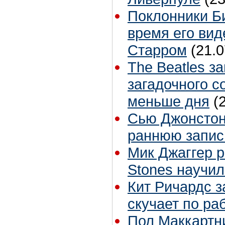
Поклонники Б
время его вид
Старром
(21.0
The Beatles з
загадочного с
меньше дня
(
Сью Джонстон 
раннюю запис
Мик Джаггер р
Stones научил
Кит Ричардс з
скучает по ра
Пол Маккартн