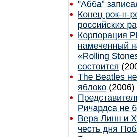
"Абба" записа
Конец рок-н-ро
российских р
Корпорация P
намеченный на
«Rolling Ston
состоится
(20
The Beatles н
яблоко
(2006)
Представитель
Ричардса не 
Вера Линн и Х
честь дня По