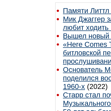
Памяти Литтл 
Мик Джаггер з
любит ходить 
Вышел новый к
«Here Comes 
битловской п
прослушиваний
Основатель M
поделился во
1960-х
(2022)
Старр стал п
Музыкального