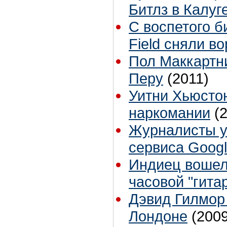
Битлз в Калуг
С воспетого б
Field сняли во
Пол Маккартни
Перу
(2011)
Уитни Хьюстон
наркомании
(
Журналисты у
сервиса Goog
Индиец вошел 
часовой "гит
Дэвид Гилмор 
Лондоне
(2009