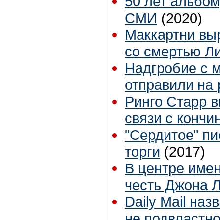
50 лет альбому
СМИ
(2020)
Маккартни вы
со смертью Л
Надгробие с 
отправили на
Ринго Старр 
связи с кончи
"Сердитое" п
торги
(2017)
В центре имен
честь Джона 
Daily Mail на
не подвластн