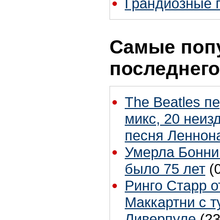
Грандиозные 
Самые поп
последнего
The Beatles п
микс, 20 неиз
песня Леннон
Умерла Бонни
было 75 лет
(
Ринго Старр о
Маккартни с т
Ливерпуле
(23