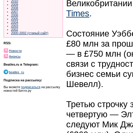
Великобритании
2010
2009
2008
Times
.
2007
2006
2005
2004
2003
2002
Состояние Уэббе
2000-2002 (старый сайт)
£80 млн за прош
RSS:
— в £750 млн (о
Новости
Анонсы
связи с труднос
Beatles.ru в Telegram:
бизнес семьи су
beatles_ru
Подписка на рассылку:
Шевелл).
Вы можете
подписаться
на рассылку
новостей Битлз.ру
Третью строчку 
четвертую — Элт
следуют Мик Джа