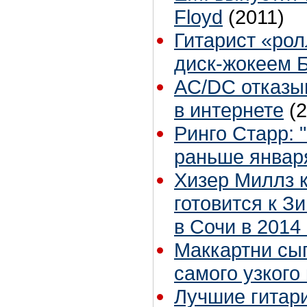
Floyd
(2011)
Гитарист «ро
диск-жокеем 
AС/DС отказы
в интернете
(
Ринго Старр: 
раньше январ
Хизер Миллз 
готовится к 
в Сочи в 2014
Маккартни сы
самого узкого
Лучшие гитари