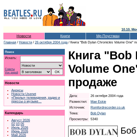
10.10. Мо
Новости
Книги
Мр.Поустман
Главная
/
Новости
/
26 октября 2004 года
/ Книга "Bob Dylan Chronicles Volume One" 
Книга "Bob 
Поиск
Искать:
Volume One
Советы
Vox populi
продаже
Новости
Анонсы
Новости Usenet
Дата:
26 октября 2004 года
«Перлы» телевидения, радио и
прессы о музыке…
Разместил:
Mae Eskie
Источник:
Romfordrecorder.co.uk
Календарь
Тема:
Bob Dylan
Просмотры:
5340
Август 2026
02
03
05
Боб
Июль 2026
Июнь 2026
Май 2026