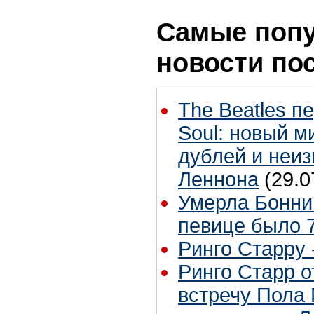
Самые поп
новости по
The Beatles п
Soul: новый м
дублей и неиз
Леннона
(29.0
Умерла Бонни
певице было 7
Ринго Старру -
Ринго Старр о
встречу Пола 