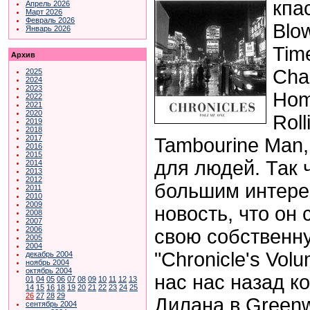
кпа
Апрель 2026
Март 2026
Февраль 2026
Blo
Январь 2026
Tim
Архив
Cha
2025
2024
2023
Hom
2022
2021
2020
Roll
2019
2018
2017
Tambourine Man,
2016
2015
для людей. Так 
2014
2013
2012
большим интере
2011
2010
2009
новость, что он
2008
2007
2006
свою собственну
2005
2004
"
Chronicle's Vol
декабрь 2004
ноябрь 2004
октябрь 2004
нас
нас назад к
01
04
05
06
07
08
09
10
11
12
13
14
15
16
18
19
20
21
22
23
24
25
26
27
28
29
Дилана в
Greenwi
сентябрь 2004