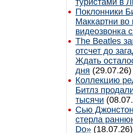
туристами в 
Поклонники Б
Маккартни во 
видеозвонка 
The Beatles з
отсчет до заг
Ждать остало
дня
(29.07.26)
Коллекцию ре
Битлз продали
тысячи
(08.07
Сью Джонстон
стерла ранню
Do»
(18.07.26)