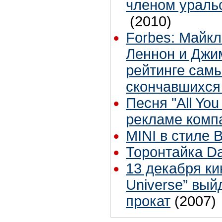
членом уральс
(2010)
Forbes: Майк
Леннон и Джи
рейтинге сам
скончавшихся
Песня "All You
рекламе компа
MINI в стиле B
Торонтайка Dai
13 декабря ки
Universe” вый
прокат
(2007)