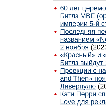
60 лет церем
Битлз МВЕ (о
империи 5-й с
Последняя пес
названием «N
2 ноября
(202
«Красный» и 
Битлз выйдут 
Проекции с н
and Then» поя
Ливерпулю
(2
Кэти Перри спе
Love для рек