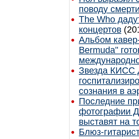
поводу смерт
The Who даду
концертов
(20
Альбом кавер
Bermuda" гото
международно
Звезда КИСС
госпитализиро
сознания в аэ
Последние пр
фотографии Д
выставят на т
Блюз-гитарист