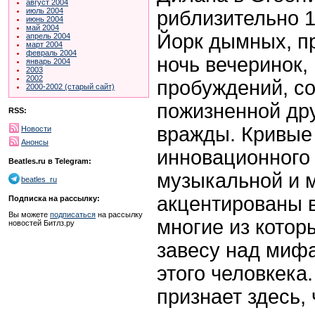
август 2004
июль 2004
риблизительно 
июнь 2004
май 2004
Йорк дымных, 
апрель 2004
март 2004
февраль 2004
ночь вечеринок,
январь 2004
2003
2002
пробуждений, с
2000-2002 (старый сайт)
пожизненной др
RSS:
вражды. Кривые
Новости
Анонсы
инновационного
Beatles.ru в Telegram:
музыкальной и 
beatles_ru
акцентированы 
Подписка на рассылку:
Вы можете
подписаться
на рассылку
многие из кото
новостей Битлз.ру
завесу над миф
этого человкека
признает здесь, 