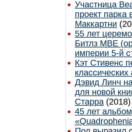
Участница Bea
проект парка 
Маккартни
(20
55 лет церем
Битлз МВЕ (о
империи 5-й с
Кэт Стивенс п
классических
Дэвид Линч н
для новой кни
Старра
(2018)
45 лет альбом
«Quadropheni
Пол выразил 