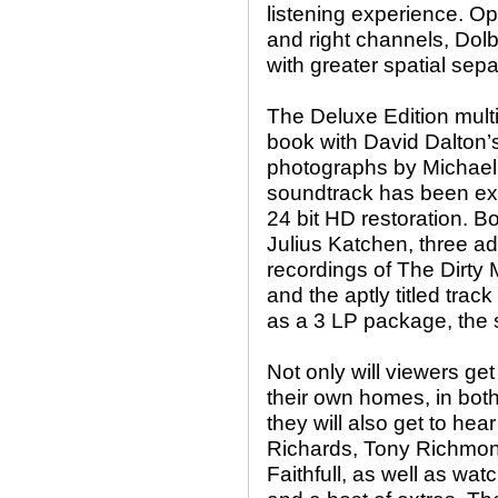
listening experience. Opp
and right channels, Dolb
with greater spatial sep
The Deluxe Edition mult
book with David Dalton’
photographs by Michael 
soundtrack has been ex
24 bit HD restoration. B
Julius Katchen, three a
recordings of The Dirty 
and the aptly titled trac
as a 3 LP package, the s
Not only will viewers get
their own homes, in both
they will also get to he
Richards, Tony Richmo
Faithfull, as well as w