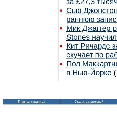
за £27,3 тыся
Сью Джонстон 
раннюю запис
Мик Джаггер р
Stones научил
Кит Ричардс з
скучает по ра
Пол Маккартни
в Нью-Йорке
Главная страница
Сделать стартовой