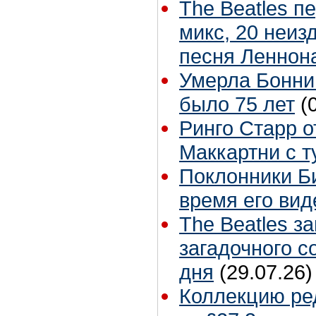
The Beatles п
микс, 20 неиз
песня Леннон
Умерла Бонни
было 75 лет
(
Ринго Старр о
Маккартни с т
Поклонники Б
время его вид
The Beatles з
загадочного 
дня
(29.07.26)
Коллекцию ре