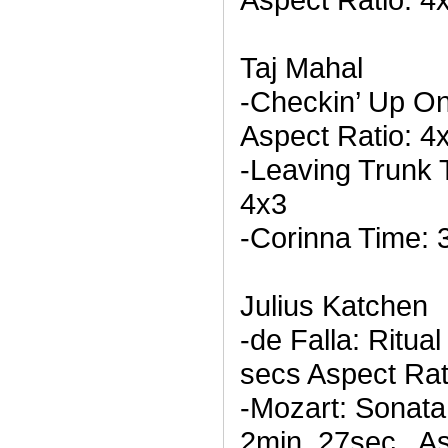
Taj Mahal
-Checkin’ Up On
Aspect Ratio: 4
-Leaving Trunk 
4x3
-Corinna Time: 
Julius Katchen
-de Falla: Ritua
secs Aspect Rat
-Mozart: Sonata
2min. 27sec., A