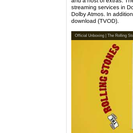
and a host of extras. The 
streaming services in D
Dolby Atmos. In addition
download (TVOD).
Official Unboxing | The Rolling 