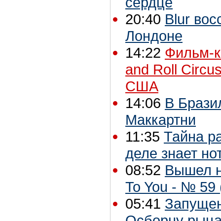
сердце
20:40
Blur во
Лондоне
14:22
Фильм-к
and Roll Circ
США
14:06
В Брази
Маккартни
11:35
Тайна р
деле знает но
08:52
Вышел н
To You - № 59 
05:41
Запущен
Осборну рыца