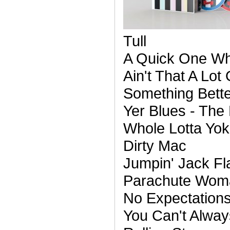
Tull
A Quick One Wh
Ain't That A Lot
Something Better
Yer Blues - The
Whole Lotta Yoko
Dirty Mac
Jumpin' Jack Fl
Parachute Woma
No Expectations
You Can't Alwa