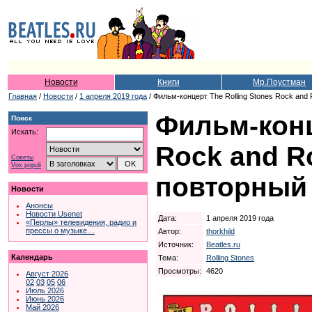
Новости
Книги
Мр.Поустман
Главная
/
Новости
/
1 апреля 2019 года
/ Фильм-концерт The Rolling Stones Rock and 
Фильм-конц
Поиск
Искать:
Rock and Ro
Советы
Vox populi
повторный
Новости
Анонсы
Новости Usenet
Дата:
1 апреля 2019 года
«Перлы» телевидения, радио и
прессы о музыке…
Автор:
thorkhild
Источник:
Beatles.ru
Календарь
Тема:
Rolling Stones
Просмотры:
4620
Август 2026
02
03
05
06
Июль 2026
Июнь 2026
Май 2026