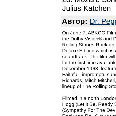
Julius Katchen
Автор:
Dr. Pep
On June 7, ABKCO Films
the Dolby Vision® and D
Rolling Stones Rock and 
Deluxe Edition which is
soundtrack. The film wil
for the first time availa
December 1968, features
Faithfull, impromptu su
Richards, Mitch Mitchell,
lineup of The Rolling St
Filmed in a north London
Hogg (Let It Be, Ready
(Sympathy For The Devi