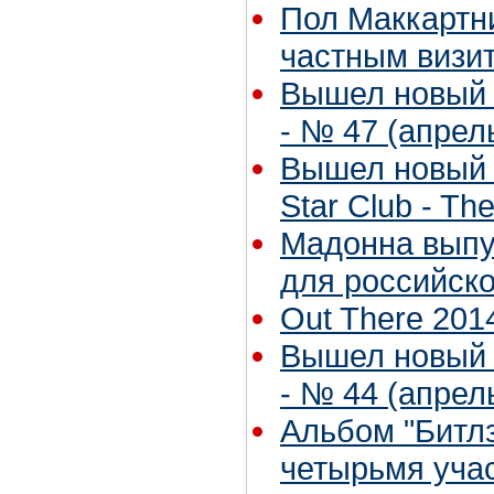
Пол Маккартни
частным визи
Вышел новый 
- № 47 (апрель
Вышел новый с
Star Club - Th
Мадонна выпу
для российско
Out There 201
Вышел новый 
- № 44 (апрель
Альбом "Битл
четырьмя уча