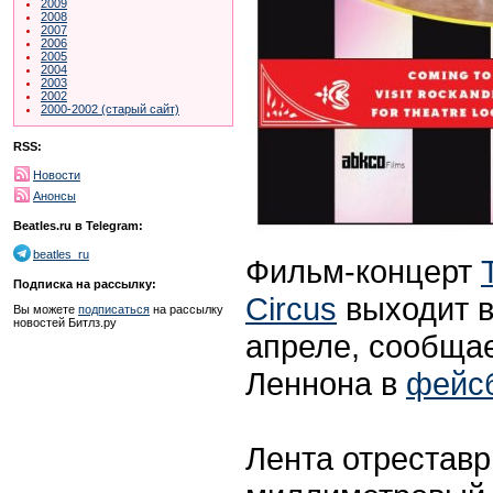
2009
2008
2007
2006
2005
2004
2003
2002
2000-2002 (старый сайт)
RSS:
Новости
Анонсы
Beatles.ru в Telegram:
beatles_ru
Фильм-концерт
Подписка на рассылку:
Circus
выходит в
Вы можете
подписаться
на рассылку
новостей Битлз.ру
апреле, сообща
Леннона в
фейс
Лента отреставр