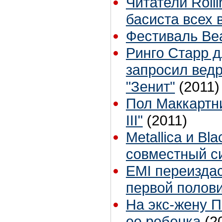
Читатели Roll
басиста всех 
Фестиваль Beat
Ринго Старр д
запросил вед
"Зенит"
(2011)
Пол Маккартни
III"
(2011)
Metallica и Bl
совместный с
EMI переизда
первой полов
На экс-жену П
ее ребенка
(2