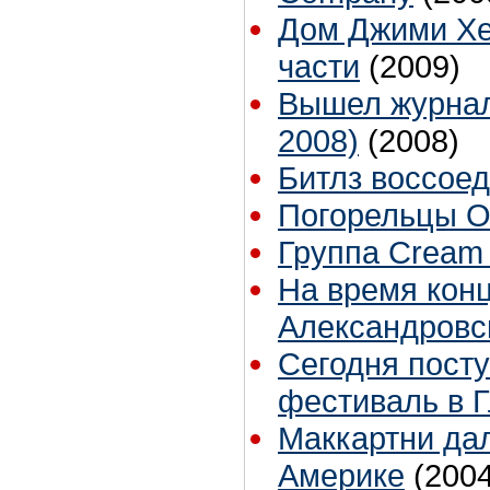
Дом Джими Хе
части
(2009)
Вышел журнал 
2008)
(2008)
Битлз воссое
Погорельцы Ос
Группа Cream 
На время кон
Александровс
Сегодня посту
фестиваль в 
Маккартни да
Америке
(2004