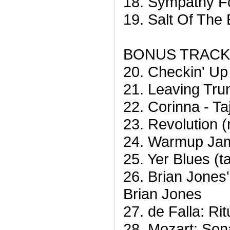
18. Sympathy Fo
19. Salt Of The 
BONUS TRAC
20. Checkin' Up
21. Leaving Tru
22. Corinna - Ta
23. Revolution (
24. Warmup Jam
25. Yer Blues (t
26. Brian Jones'
Brian Jones
27. de Falla: Ri
28. Mozart: Son