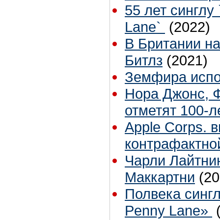
55 лет синглу 
Lane`
(2022)
В Британии н
Битлз
(2021)
Земфира испол
Нора Джонс, 
отметят 100-
Apple Corps. 
контрафактно
Чарли Лайтни
Маккартни
(20
Полвека синглу
Penny Lane»