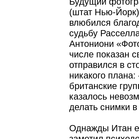
Будущий фотогр
(штат Нью-Йорк) 
влюбился благо
судьбу Расселл
Антониони «Фото
числе показан 
отправился в ст
никакого плана:
британские груп
казалось невоз
делать снимки в
Однажды Итан е
заметил психоде