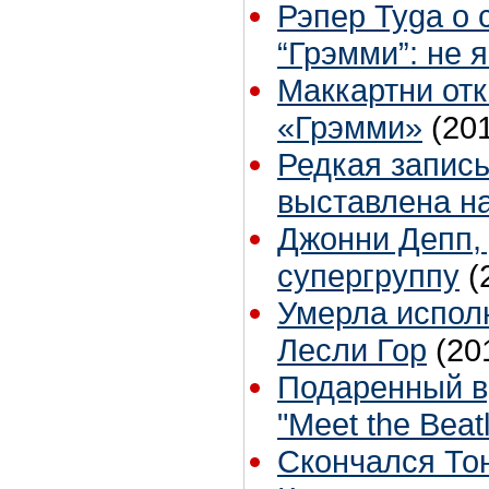
Рэпер Tyga о 
“Грэмми”: не 
Маккартни отк
«Грэмми»
(20
Редкая запись
выставлена на
Джонни Депп,
супергруппу
(
Умерла исполн
Лесли Гор
(20
Подаренный в
"Meet the Beat
Скончался То