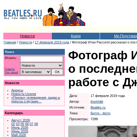
Новости
Книги
Мр.Поустма
Главная
/
Новости
/
17 февраля 2019 года
/ Фотограф Итан Расселл рассказал о пос
Фотограф И
Поиск
Искать:
о последне
Советы
Vox populi
работе с 
Новости
Анонсы
Новости Usenet
Дата:
17 февраля 2019 года
«Перлы» телевидения, радио и
прессы о музыке…
Автор:
thorkhild
Источник:
Beatles.ru
Календарь
Тема:
Битлз - фото
Просмотры:
7288
Август 2026
02
03
05
06
07
08
Июль 2026
Июнь 2026
Май 2026