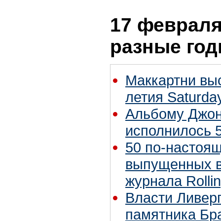
17 февраля 
разные го
Маккартни выс
летия Saturday
Альбому Джона
исполнилось 5
50 по-настоя
выпущенных в
журнала Rolli
Власти Ливер
памятника Бр