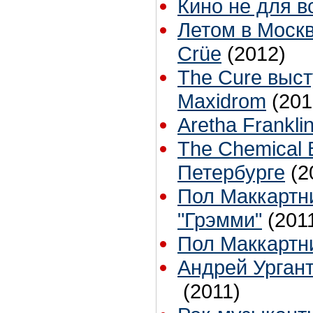
Кино не для в
Летом в Москв
Crüe
(2012)
The Cure выс
Maxidrom
(201
Aretha Frankli
The Chemical 
Петербурге
(2
Пол Маккартн
"Грэмми"
(201
Пол Маккартн
Андрей Ургант
(2011)