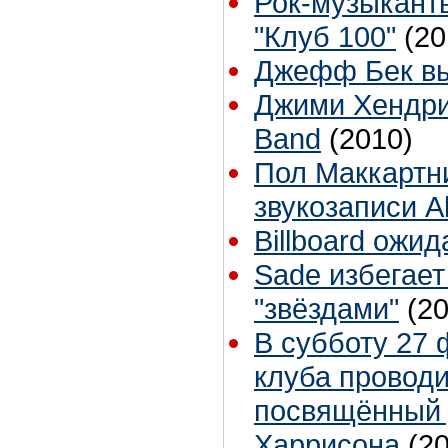
Рок-музыкант
"Клуб 100"
(20
Джефф Бек вы
Джими Хендри
Band
(2010)
Пол Маккартн
звукозаписи 
Billboard ожи
Sade избегает
"звёздами"
(2
В субботу 27 
клуба провод
посвящённый
Харрисона
(2