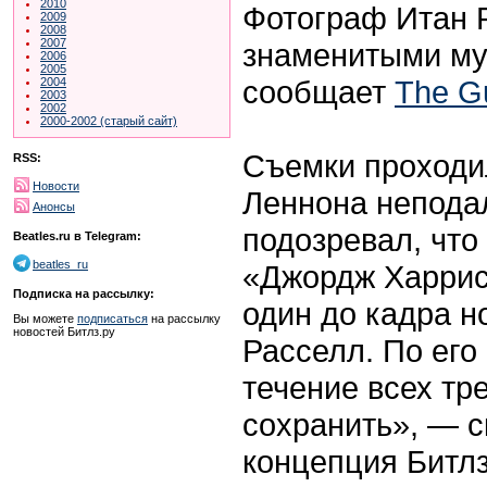
2010
Фотограф Итан Р
2009
2008
2007
знаменитыми муз
2006
2005
сообщает
The G
2004
2003
2002
2000-2002 (старый сайт)
Съемки проходил
RSS:
Новости
Леннона неподал
Анонсы
подозревал, что
Beatles.ru в Telegram:
beatles_ru
«Джордж Харрис
Подписка на рассылку:
один до кадра н
Вы можете
подписаться
на рассылку
новостей Битлз.ру
Расселл. По его
течение всех тр
сохранить», — с
концепция Битлз