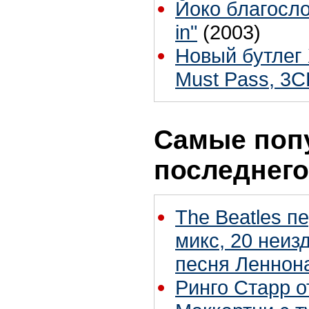
Йоко благосло
in"
(2003)
Новый бутлег 
Must Pass, 3
Самые поп
последнего
The Beatles п
микс, 20 неиз
песня Леннон
Ринго Старр о