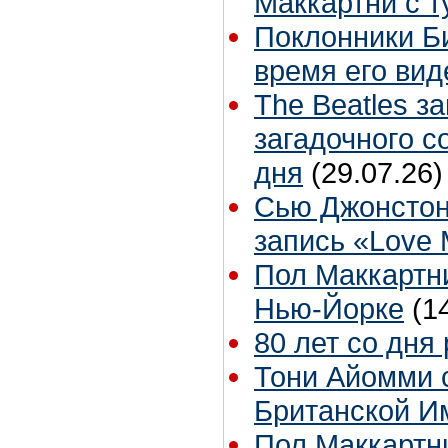
Маккартни с т
Поклонники Б
время его вид
The Beatles з
загадочного 
дня
(29.07.26)
Сью Джонстон
запись «Love
Пол Маккартни
Нью-Йорке
(1
80 лет со дня
Тони Айомми 
Британской И
Пол Маккартни