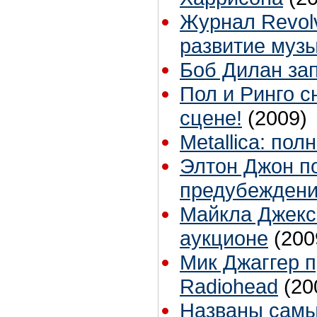
Журнал Revolv
развитие муз
Боб Дилан за
Пол и Ринго с
сцене!
(2009)
Metallica: по
Элтон Джон п
предубежден
Майкла Джекс
аукционе
(200
Мик Джаггер п
Radiohead
(20
Названы самы