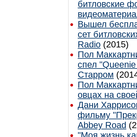
битловские ф
видеоматери
Вышел беспла
сет битловски
Radio
(2015)
Пол Маккартни
спел "Queenie
Старром
(201
Пол Маккартн
овцах на сво
Дани Харрисо
фильму "Прек
Abbey Road
(
"Моя жизнь ка