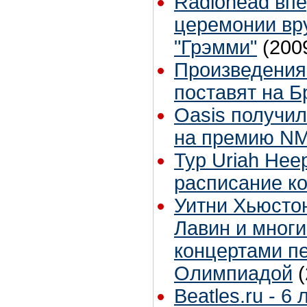
Radiohead вп
церемонии вр
"Грэмми"
(200
Произведения
поставят на Б
Oasis получи
на премию N
Тур Uriah Hee
расписание к
Уитни Хьюстон
Лавин и многи
концертами п
Олимпиадой
Beatles.ru - 6 