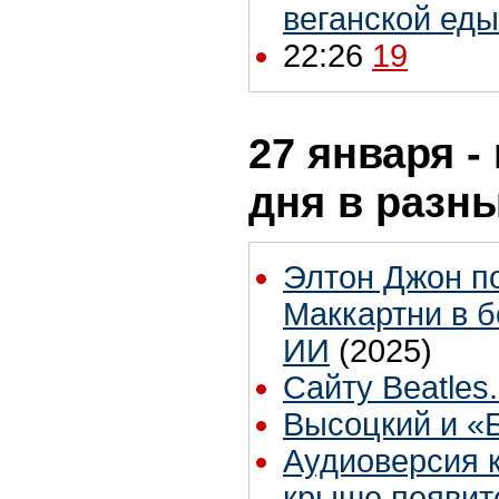
веганской еды
22:26
19
27 января -
дня в разн
Элтон Джон п
Маккартни в б
ИИ
(2025)
Сайту Beatles.
Высоцкий и «
Аудиоверсия к
крыше появит