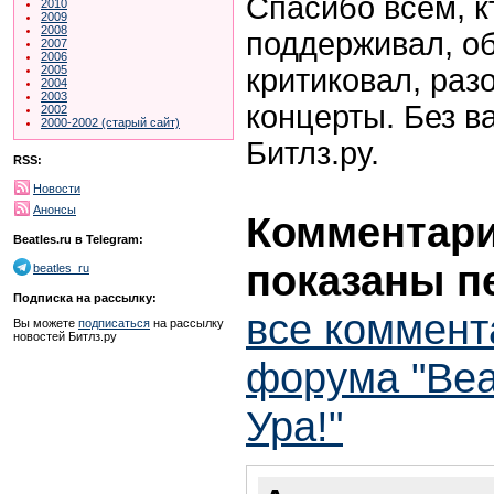
Спасибо всем, к
2010
2009
2008
поддерживал, об
2007
2006
критиковал, раз
2005
2004
2003
концерты. Без в
2002
2000-2002 (старый сайт)
Битлз.ру.
RSS:
Новости
Анонсы
Комментарии
Beatles.ru в Telegram:
показаны п
beatles_ru
Подписка на рассылку:
все коммент
Вы можете
подписаться
на рассылку
новостей Битлз.ру
форума "Beat
Ура!"