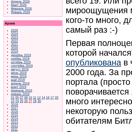
всего 19. Или пр
Апрель 2026
Март 2026
мироощущения м
Февраль 2026
Январь 2026
кого-то много, д
Архив
самый раз :-)
2025
2024
2023
Первая полноцен
2022
2021
2020
которой начался"
2019
декабрь 2019
ноябрь 2019
опубликована
в 
октябрь 2019
сентябрь 2019
2000 года. За п
август 2019
июль 2019
июнь 2019
портала (просто
май 2019
апрель 2019
март 2019
поворачивается 
февраль 2019
январь 2019
01
05
07
08
10
11
12
14
16
17
20
много интересно
23
24
25
26
27
28
30
2018
некоторую польз
2017
2016
2015
обитателям Битл
2014
2013
2012
2011