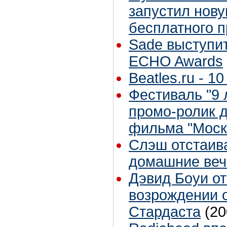
запустил нов
бесплатного 
Sade выступит
ECHO Awards
Beatles.ru - 10
Фестиваль "9 л
промо-ролик 
фильма "Моск
Слэш отстаива
домашние веч
Дэвид Боуи от
возрождении о
Стардаста
(20