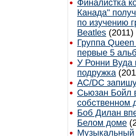
Финалистка к
Канада" получ
по изучению 
Beatles
(2011)
Группа Queen
первые 5 аль
У Ронни Вуда 
подружка
(201
AC/DC запишу
Сьюзан Бойл в
собственном 
Боб Дилан вп
Белом доме
(
Музыкальный 