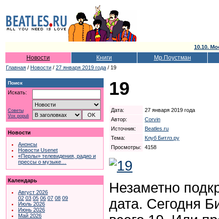
10.10. Мо
Новости
Книги
Мр.Поустман
Главная
/
Новости
/
27 января 2019 года
/ 19
19
Поиск
Искать:
Дата:
27 января 2019 года
Советы
Vox populi
Автор:
Corvin
Источник:
Beatles.ru
Новости
Тема:
Клуб Битлз.ру
Анонсы
Просмотры:
4158
Новости Usenet
«Перлы» телевидения, радио и
прессы о музыке…
Календарь
Незаметно подк
Август 2026
02
03
05
06
07
08
09
дата. Сегодня Би
Июль 2026
Июнь 2026
Май 2026