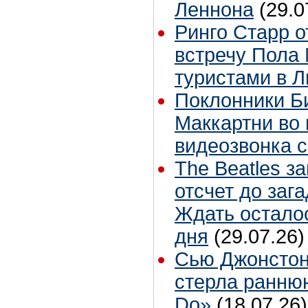
Леннона
(29.0
Ринго Старр о
встречу Пола 
туристами в 
Поклонники Б
Маккартни во 
видеозвонка 
The Beatles з
отсчет до заг
Ждать остало
дня
(29.07.26)
Сью Джонстон
стерла ранню
Do»
(18.07.26)