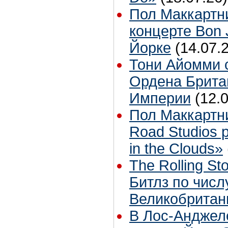
Пол Маккартн
концерте Bon 
Йорке
(14.07.
Тони Айомми 
Ордена Брита
Империи
(12.
Пол Маккартн
Road Studios 
in the Clouds»
The Rolling S
Битлз по чис
Великобритан
В Лос-Анджел