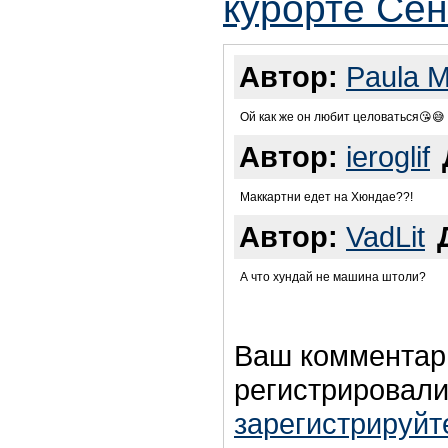
курорте Се
Автор:
Paula 
Ой как же он любит целоваться😘😅
Автор:
ieroglif
Маккартни едет на Хюндае??!
Автор:
VadLit
А что хундай не машина штоли?
Ваш комментар
регистрировали
зарегистрируйт