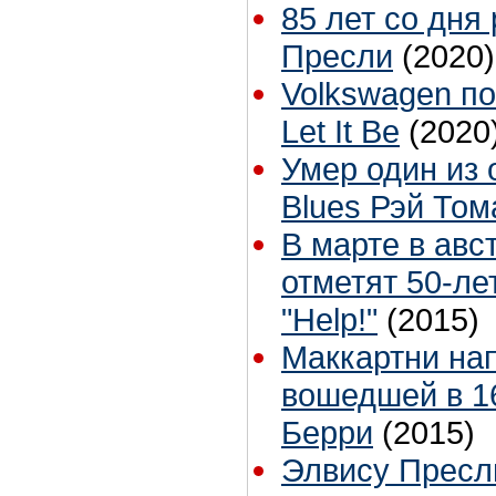
85 лет со дня
Пресли
(2020)
Volkswagen по
Let It Be
(2020
Умер один из
Blues Рэй Том
В марте в ав
отметят 50-л
"Help!"
(2015)
Маккартни нап
вошедшей в 1
Берри
(2015)
Элвису Пресл