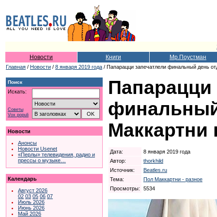
Новости
Книги
Мр.Поустман
Главная
/
Новости
/
8 января 2019 года
/ Папарацци запечатлели финальный день от
Папарацци 
Поиск
Искать:
финальный
Советы
Vox populi
Маккартни 
Новости
Анонсы
Новости Usenet
Дата:
8 января 2019 года
«Перлы» телевидения, радио и
прессы о музыке…
Автор:
thorkhild
Источник:
Beatles.ru
Календарь
Тема:
Пол Маккартни - разное
Просмотры:
5534
Август 2026
02
03
05
06
07
Июль 2026
Июнь 2026
Май 2026