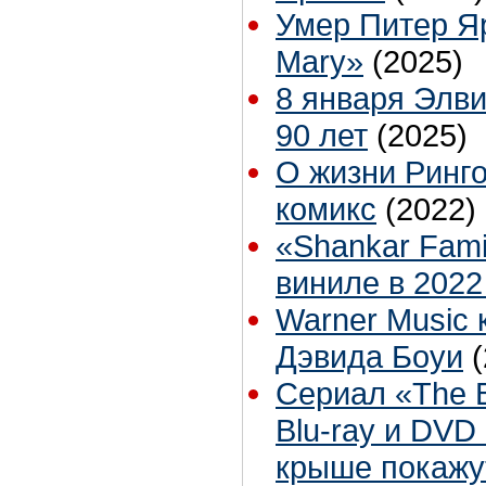
Умер Питер Яр
Mary»
(2025)
8 января Элв
90 лет
(2025)
О жизни Ринг
комикс
(2022)
«Shankar Fami
виниле в 2022
Warner Music 
Дэвида Боуи
Сериал «The B
Blu-ray и DVD
крыше покажу