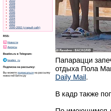
2010
2009
2008
2007
2006
2005
2004
2003
2002
2000-2002 (старый сайт)
RSS:
Новости
Анонсы
Beatles.ru в Telegram:
Папарацци запе
beatles_ru
отдыха Пола Мак
Подписка на рассылку:
Вы можете
подписаться
на рассылку
Daily Mail
.
новостей Битлз.ру
В кадр также по
По имеющимся д