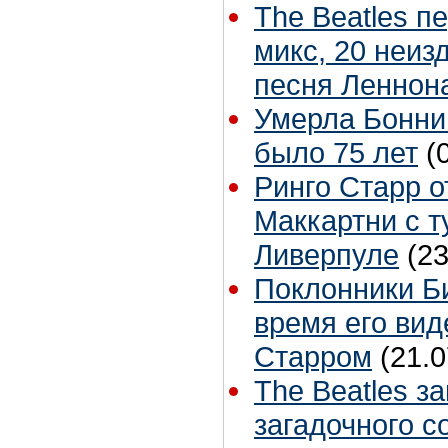
The Beatles п
микс, 20 неиз
песня Леннон
Умерла Бонни
было 75 лет
(
Ринго Старр о
Маккартни с т
Ливерпуле
(23
Поклонники Б
время его вид
Старром
(21.0
The Beatles з
загадочного с