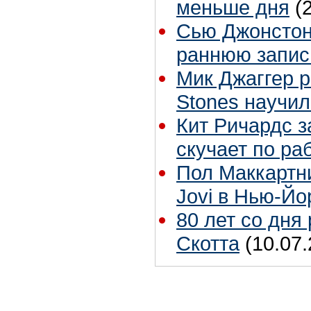
меньше дня
(
Сью Джонстон 
раннюю запис
Мик Джаггер р
Stones научил
Кит Ричардс з
скучает по ра
Пол Маккартн
Jovi в Нью-Йо
80 лет со дня
Скотта
(10.07.