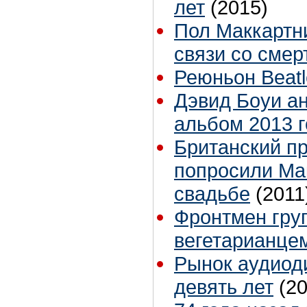
лет
(2015)
Пол Маккартн
связи со сме
Реюньон Beat
Дэвид Боуи а
альбом 2013 
Британский п
попросили Мак
свадьбе
(2011
Фронтмен груп
вегетарианце
Рынок аудиод
девять лет
(2