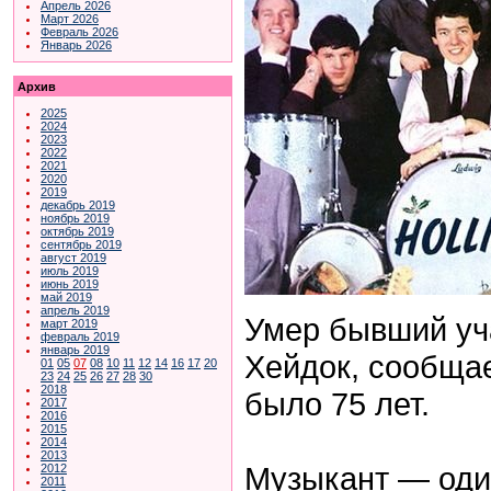
Апрель 2026
Март 2026
Февраль 2026
Январь 2026
Архив
2025
2024
2023
2022
2021
2020
2019
декабрь 2019
ноябрь 2019
октябрь 2019
сентябрь 2019
август 2019
июль 2019
июнь 2019
май 2019
апрель 2019
Умер бывший уча
март 2019
февраль 2019
январь 2019
Хейдок, сообща
01
05
07
08
10
11
12
14
16
17
20
23
24
25
26
27
28
30
2018
было 75 лет.
2017
2016
2015
2014
2013
Музыкант — один
2012
2011