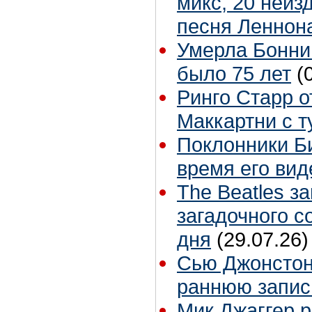
микс, 20 неиз
песня Леннон
Умерла Бонни
было 75 лет
(
Ринго Старр о
Маккартни с т
Поклонники Б
время его вид
The Beatles з
загадочного 
дня
(29.07.26)
Сью Джонстон 
раннюю запис
Мик Джаггер р