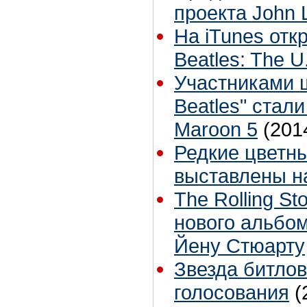
проекта John 
На iTunes отк
Beatles: The U
Участниками ш
Beatles" стал
Maroon 5
(201
Редкие цветны
выставлены н
The Rolling S
нового альбо
Йену Стюарту
Звезда битлов
голосования
(