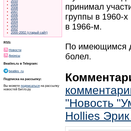
2010
принимал участи
2009
2008
2007
группы в 1960-х
2006
2005
2004
в 1966-м.
2003
2002
2000-2002 (старый сайт)
RSS:
По имеющимся д
Новости
болел.
Анонсы
Beatles.ru в Telegram:
beatles_ru
Комментари
Подписка на рассылку:
комментари
Вы можете
подписаться
на рассылку
новостей Битлз.ру
"Новость "У
Hollies Эри