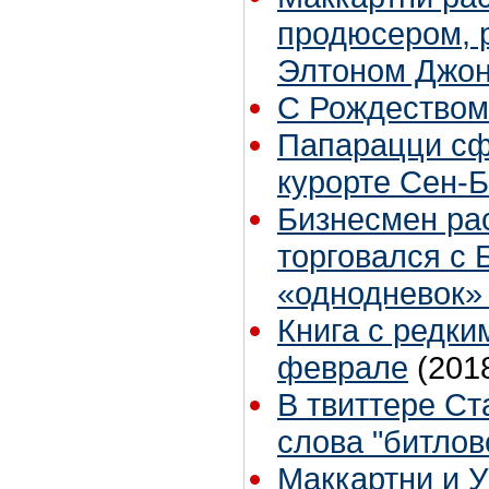
продюсером, 
Элтоном Джо
С Рождеством
Папарацци сф
курорте Сен-
Бизнесмен рас
торговался с
«однодневок»
Книга с редки
феврале
(201
В твиттере Ст
слова "битлов
Маккартни и 