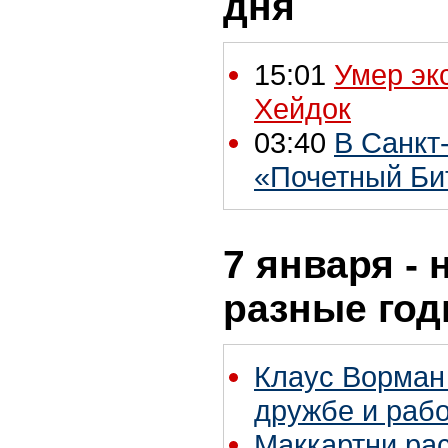
дня
15:01
Умер экс
Хейдок
03:40
В Санкт
«Почетный Би
7 января - 
разные го
Клаус Ворман
дружбе и рабо
Маккартни рас