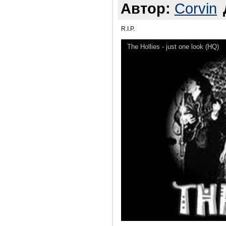
Автор:
Corvin
R.I.P.
The Hollies - just one look (HQ)