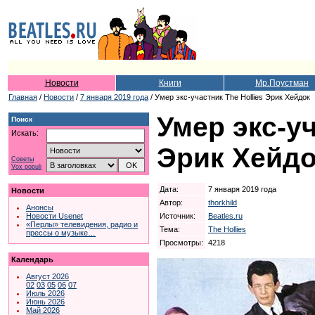
Новости
Книги
Мр.Поустман
Главная
/
Новости
/
7 января 2019 года
/ Умер экс-участник The Hollies Эрик Хейдок
Умер экс-уч
Поиск
Искать:
Эрик Хейд
Советы
Vox populi
Дата:
7 января 2019 года
Новости
Автор:
thorkhild
Анонсы
Источник:
Beatles.ru
Новости Usenet
«Перлы» телевидения, радио и
Тема:
The Hollies
прессы о музыке…
Просмотры:
4218
Календарь
Август 2026
02
03
05
06
07
Июль 2026
Июнь 2026
Май 2026