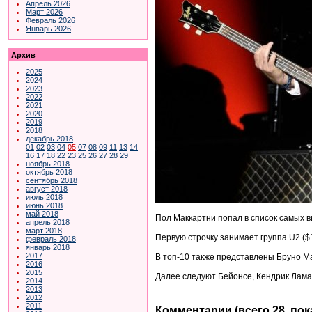
Апрель 2026
Март 2026
Февраль 2026
Январь 2026
Архив
2025
2024
2023
2022
2021
2020
2019
2018
декабрь 2018
01
02
03
04
05
07
08
09
11
13
14
16
17
18
22
23
25
26
27
28
29
ноябрь 2018
октябрь 2018
сентябрь 2018
август 2018
июль 2018
июнь 2018
май 2018
Пол Маккартни попал в список самых 
апрель 2018
март 2018
Первую строчку занимает группа U2 ($1
февраль 2018
январь 2018
2017
В топ-10 также представлены Бруно Мар
2016
2015
Далее следуют Бейонсе, Кендрик Ламар
2014
2013
2012
2011
Комментарии (всего 28, по