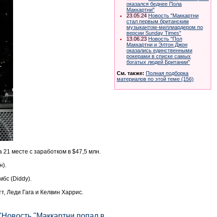
оказался беднее Пола
Маккартни"
23.05.24
Новость "Маккартни
стал первым британским
музыкантом-миллиардером по
версии Sunday Times"
13.06.23
Новость "Пол
Маккартни и Элтон Джон
оказались единственными
рокерами в списке самых
богатых людей Британии"
См. также:
Полная подборка
материалов по этой теме (156)
а 21 месте с заработком в $47,5 млн.
н).
бс (Diddy).
, Леди Гага и Келвин Харрис.
"Новость "Маккартни попал в