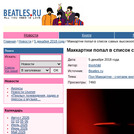
Новости
Книги
Главная
/
Новости
/
5 декабря 2018 года
/ Маккартни попал в список самых высокоо
Маккартни попал в список
Поиск
Искать:
Дата:
5 декабря 2018 года
Автор:
thorkhild
Советы
Источник:
Beatles.ru
Vox populi
Тема:
Пол Маккартни - считаем ми
Новости
Просмотры:
7460
Анонсы
Новости Usenet
«Перлы» телевидения, радио и
прессы о музыке…
Календарь
Август 2026
02
03
05
06
Июль 2026
Июнь 2026
Май 2026