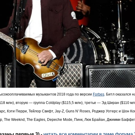
высокооплачиваемых музыкантов 2018 года по версии
Forbes
. Битл оказался н
18 млн), вторую — группа Coldplay ($115,5 млн), третье — Эд Ширан ($110 мл
с, Кэти Перри, Тейлор Свифт, Jay-Z, Guns N' Roses, Роджер Уотерс и Шон Ком
, The Weeknd, The Eagles, Depeche Mode, Пинк, Люк Брайан, Джимми Баффетт
казаны первые 3)
-
читать все комментарии в теме форума 