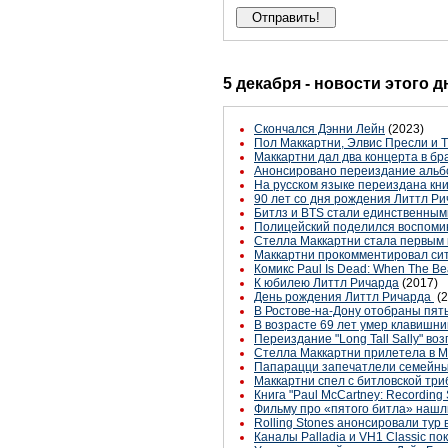
5 декабря - новости этого 
Скончался Дэнни Лейн
(2023)
Пол Маккартни, Элвис Пресли и Th
Маккартни дал два концерта в б
Анонсировано переиздание альб
На русском языке переиздана кни
90 лет со дня рождения Литтл Р
Битлз и BTS стали единственным
Полицейский поделился воспоми
Стелла Маккартни стала первым
Маккартни прокомментировал сит
Комикс Paul Is Dead: When The Be
К юбилею Литтл Ричарда
(2017)
День рождения Литтл Ричарда
(
В Ростове-на-Дону отобраны пять
В возрасте 69 лет умер клавишни
Переиздание "Long Tall Sally" во
Стелла Маккартни прилетела в М
Папарацци запечатлели семейны
Маккартни спел с битловской три
Книга "Paul McCartney: Recording
Фильму про «пятого битла» нашл
Rolling Stones анонсировали тур 
Каналы Palladia и VH1 Classic п