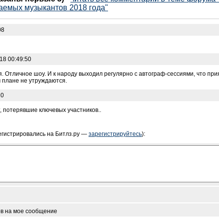
аемых музыкантов 2018 года"
08
18 00:49:50
. Отличное шоу. И к народу выходил регулярно с автограф-сессиями, что пр
 плане не утруждаются.
20
, потерявшие ключевых участников..
егистрировались на Битлз.ру —
зарегистрируйтесь
):
ов на мое сообщение