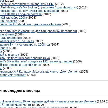
бек
(2012)
ecca не состоялся из-за проблем с EMI
(2012)
He Ain't Heavy, He's My Brother (с участием Пола Маккартни)
(2012)
сть попасть на саундчек Пола Маккартни
(2011)
The Beatles в полном составе
(2010)
28 (декабрь 2008)
(2008)
 на Рублевке
(2008)
авов Black Sabbath выступят в мае в Москве
(2008)
pelin запишут композицию для танцевальной постановки
(2008)
имут фильм
(2008)
нали плагиатом
(2008)
авится в тур с The Faces
(2008)
изданию Битлз-календарь на 2008 год
(2007)
lboard
(2006)
ра
(2006)
мой для шуток
(2006)
гитацию против использования меха
(2006)
ell's Silver Hammer" продан за 192 тысячи долларов
(2006)
 The Beatles и Rolling Stones
(2005)
и!
(2005)
иверпульский Колледж Искусств, где учился Джон Леннон
(2005)
а премию “Гремми"
(2003)
 последнего месяца
oul: новый микс, 20 неизданных дублей и неизвестная песня Леннона
(29.07.2
ой певице было 75 лет
(09.07.26)