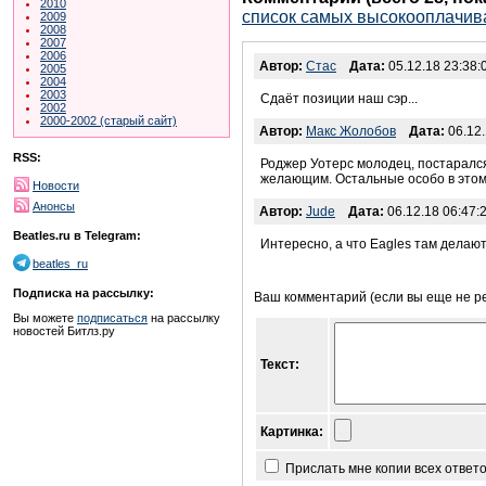
2010
список самых высокооплачив
2009
2008
2007
2006
Автор:
Стас
Дата:
05.12.18 23:38:
2005
2004
2003
Сдаёт позиции наш сэр...
2002
2000-2002 (старый сайт)
Автор:
Макс Жолобов
Дата:
06.12.
RSS:
Роджер Уотерс молодец, постарался
желающим. Остальные особо в этом
Новости
Анонсы
Автор:
Jude
Дата:
06.12.18 06:47:
Beatles.ru в Telegram:
Интересно, а что Eagles там делают
beatles_ru
Подписка на рассылку:
Ваш комментарий (если вы еще не р
Вы можете
подписаться
на рассылку
новостей Битлз.ру
Текст:
Картинка:
Прислать мне копии всех ответ