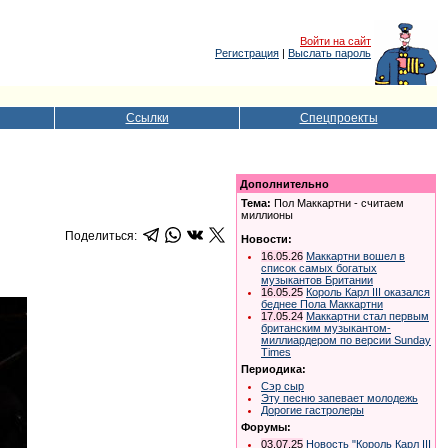
Войти на сайт
Регистрация
|
Выслать пароль
Ссылки
Спецпроекты
Дополнительно
Тема:
Пол Маккартни - считаем
миллионы
Поделиться:
Новости:
16.05.26
Маккартни вошел в
список самых богатых
музыкантов Британии
16.05.25
Король Карл III оказался
беднее Пола Маккартни
17.05.24
Маккартни стал первым
британским музыкантом-
миллиардером по версии Sunday
Times
Периодика:
Сэр сыр
Эту песню запевает молодежь
Дорогие гастролеры
Форумы:
03.07.25
Новость "Король Карл III