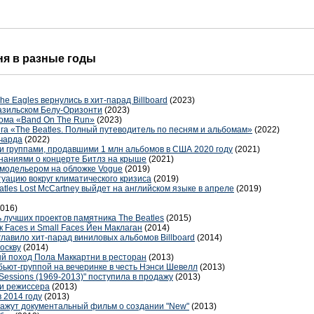
дня в разные годы
e Eagles вернулись в хит-парад Billboard
(2023)
разильском Белу-Оризонти
(2023)
ома «Band On The Run»
(2023)
га «The Beatles. Полный путеводитель по песням и альбомам»
(2022)
ичарда
(2022)
и группами, продавшими 1 млн альбомов в США 2020 году
(2021)
наниями о концерте Битлз на крыше
(2021)
 модельером на обложке Vogue
(2019)
уацию вокруг климатического кризиса
(2019)
atles Lost McCartney выйдет на английском языке в апреле
(2019)
2016)
 лучших проектов памятника The Beatles
(2015)
к Faces и Small Faces Йен Маклаган
(2014)
зглавило хит-парад виниловых альбомов Billboard
(2014)
оскву
(2014)
й поход Пола Маккартни в ресторан
(2013)
бьют-группой на вечеринке в честь Нэнси Шевелл
(2013)
 Sessions (1969-2013)" поступила в продажу
(2013)
и режиссера
(2013)
в 2014 году
(2013)
окажут документальный фильм о создании "New"
(2013)