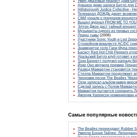
Умер джазовый пианист Дэйв Бру
Аукцион демо-записи Битлз для D
Hillsborough Justice Collective - 
Телеканал ДОЖДЬ дарит возможно
СМИ узнали о грядущем концерте 
Вышел журнал FROM ME TO YOU #
Элтон Джон даст тайный концерт
Музыканты одного из первых сост
Принц тьмы
(2008)
Участники Sonic Youth и Led Zep
О покойном вокалисте AC/DC сн
Знаменитое соло Гари Мура приз
Басист Red Hot Chili Peppers отпр
Уральский Битлз клуб готовит к 
Тони Беннетт получил награду Bil
Йоко Оно вручила премию Тёрне
Развод Маккартни становится те
Стелла Маккартни продолжает а
Черновик песни The Beatles "Maxw
Оззи записал альбом кавер-версий
Сделай запись с Полом Маккартн
Маккартни пытается сохранить Л
Джордж Харрисон номинирован н
Самые популярные новости
The Beatles переиздают Rubber S
Умерла Бонни Тайлер. Легендарн