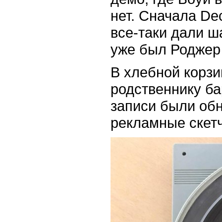
нет. Сначала De
все-таки дали ш
уже был Роджер
В хлебной корзи
родственнику ба
записи были об
рекламные скетч