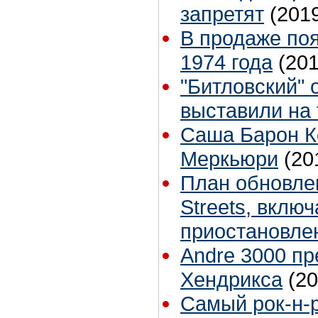
запретят
(201
В продаже по
1974 года
(201
"Битловский" 
выставили на 
Саша Барон К
Меркьюри
(20
План обновле
Streets, вклю
приостановле
Andre 3000 пр
Хендрикса
(20
Cамый рок-н-