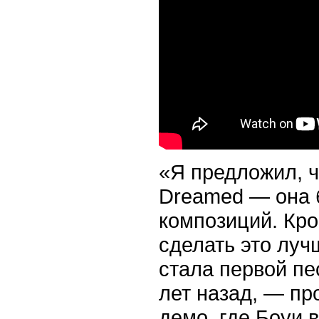
«Я предложил, ч
Dreamed — она 
композиций. Кро
сделать это луч
стала первой пе
лет назад, — п
демо, где Боуи 