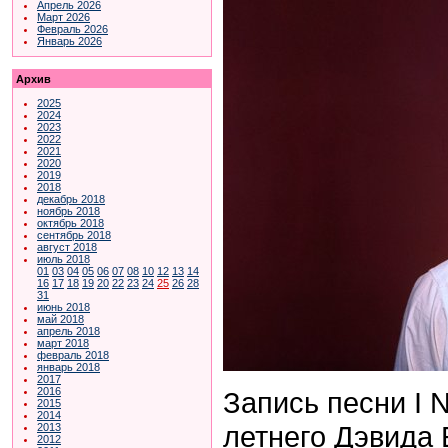
Апрель 2026
Март 2026
Февраль 2026
Январь 2026
Архив
2025
2024
2023
2022
2021
2020
2019
2018
декабрь 2018
ноябрь 2018
октябрь 2018
сентябрь 2018
август 2018
июль 2018
01
03
04
05
06
07
08
10
12
13
14
16
17
18
19
20
22
23
24
25
26
28
31
июнь 2018
май 2018
апрель 2018
март 2018
февраль 2018
январь 2018
2017
2016
Запись песни I 
2015
2014
летнего Дэвида
2013
2012