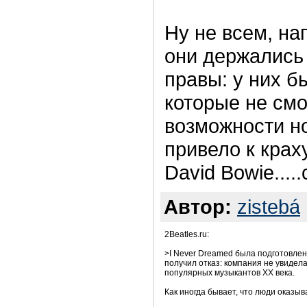
Ну не всем, на
они держались 
правы: у них 
которые не cм
возможности но
привело к крах
David Bowie....
Автор:
zistebá
2Beatles.ru:
>I Never Dreamed была подготовле
получил отказ: компания не увидел
популярных музыкантов XX века.
Как иногда бывает, что люди оказы