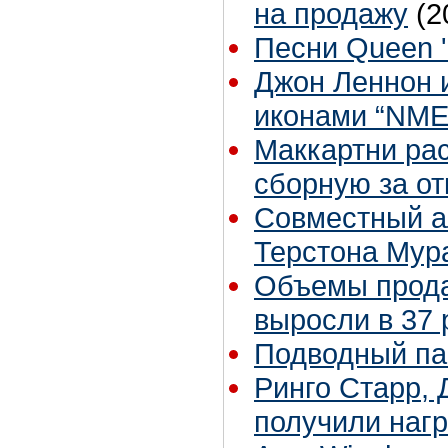
на продажу
(2
Песни Queen '
Джон Леннон и
иконами “NME
Маккартни ра
сборную за от
Совместный а
Терстона Мур
Объемы прода
выросли в 37 
Подводный па
Ринго Старр,
получили наг