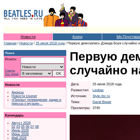
Новости
Книги
Мр.Поустма
Главная
/
Новости
/
25 июля 2018 года
/ Первую демозапись Дэвида Боуи случайно н
Первую де
Поиск
Искать:
случайно н
Советы
Vox populi
Дата:
25 июля 2018 года
Новости
Разместил:
Leobax
Анонсы
Источник:
Style.rbc.ru
Новости Usenet
«Перлы» телевидения, радио и
Тема:
David Bowie
прессы о музыке…
Просмотры:
3745
Календарь
Август 2026
02
03
05
06
07
08
Июль 2026
Июнь 2026
Май 2026