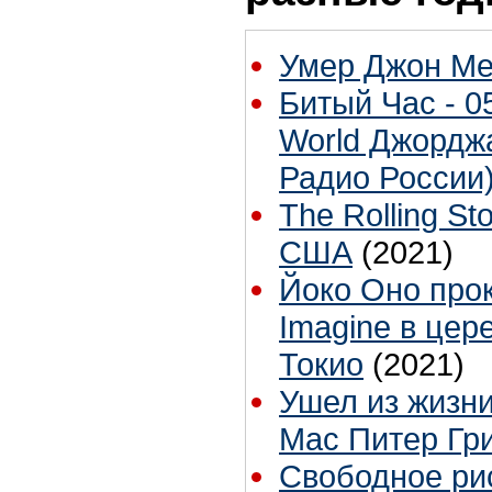
Умер Джон М
Битый Час - 05
World Джорджа
Радио России
The Rolling S
США
(2021)
Йоко Оно про
Imagine в це
Токио
(2021)
Ушел из жизни
Mac Питер Гр
Свободное рис