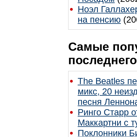
Ноэл Галлахер
на пенсию
(20
Самые поп
последнего
The Beatles п
микс, 20 неиз
песня Леннон
Ринго Старр о
Маккартни с т
Поклонники Б