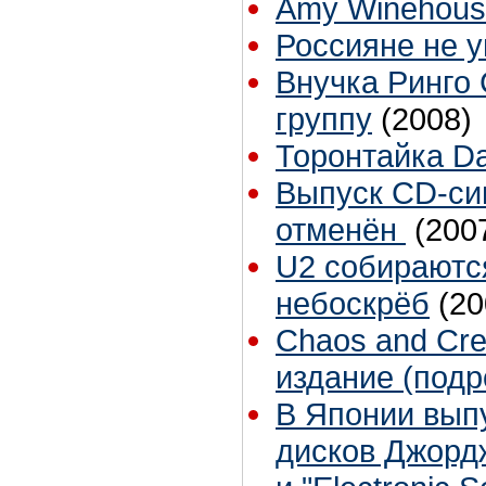
Amy Winehouse 
Россияне не 
Внучка Ринго
группу
(2008)
Торонтайка Dai
Выпуск CD-син
отменён
(200
U2 собираютс
небоскрёб
(20
Chaos and Crea
издание (подр
В Японии вып
дисков Джордж