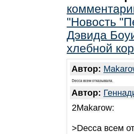
комментари
"Новость "
Дэвида Боу
хлебной кор
Автор:
Makaro
Decca всем отказывала.
Автор:
Геннад
2Makarow:
>Decca всем о