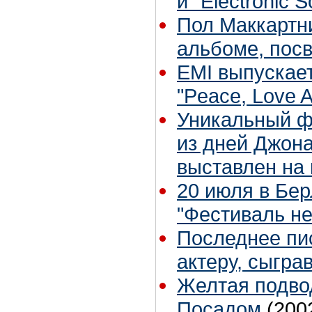
и "Electronic 
Пол Маккартни
альбоме, пос
EMI выпускае
"Peace, Love A
Уникальный ф
из дней Джона
выставлен на
20 июля в Бе
"Фестиваль н
Последнее пи
актеру, сыгр
Желтая подво
Посадом
(200