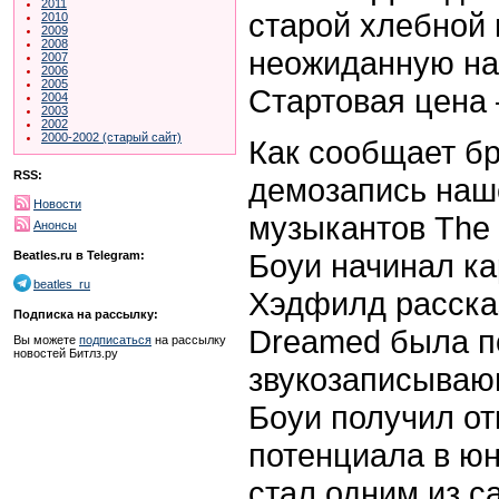
2011
старой хлебной 
2010
2009
2008
неожиданную нах
2007
2006
2005
Стартовая цена 
2004
2003
2002
2000-2002 (старый сайт)
Как сообщает бр
RSS:
демозапись наше
Новости
музыкантов The 
Анонсы
Боуи начинал к
Beatles.ru в Telegram:
beatles_ru
Хэдфилд рассказ
Подписка на рассылку:
Dreamed была п
Вы можете
подписаться
на рассылку
новостей Битлз.ру
звукозаписываю
Боуи получил от
потенциала в юн
стал одним из 