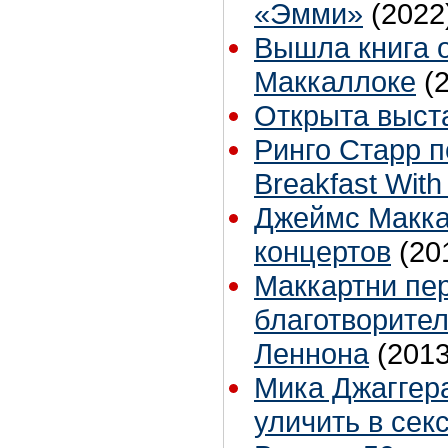
«Эмми»
(2022
Вышла книга 
Маккаллоке
(
Открыта выста
Ринго Старр 
Breakfast With
Джеймс Макка
концертов
(20
Маккартни пер
благотворите
Леннона
(2013
Мика Джаггер
уличить в сек