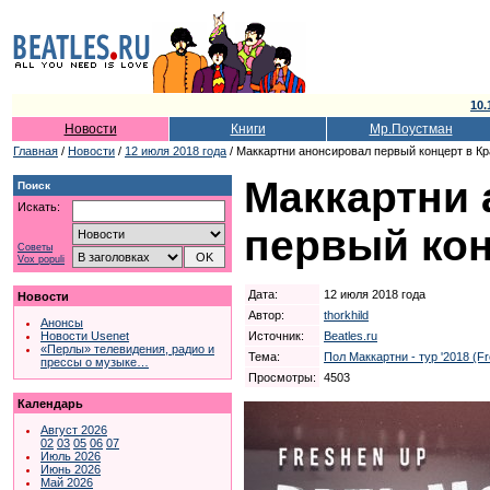
10.
Новости
Книги
Мр.Поустман
Главная
/
Новости
/
12 июля 2018 года
/ Маккартни анонсировал первый концерт в Кр
Маккартни
Поиск
Искать:
первый кон
Советы
Vox populi
Дата:
12 июля 2018 года
Новости
Автор:
thorkhild
Анонсы
Источник:
Beatles.ru
Новости Usenet
«Перлы» телевидения, радио и
Тема:
Пол Маккартни - тур '2018 (F
прессы о музыке…
Просмотры:
4503
Календарь
Август 2026
02
03
05
06
07
Июль 2026
Июнь 2026
Май 2026