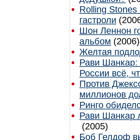
Rolling Stone
гастроли
(200
Шон Леннон го
альбом
(2006)
Желтая подлод
Рави Шанкар: 
России всё, 
Против Джексо
миллионов до
Ринго обидел
Рави Шанкар 
(2005)
Боб Гелдоф в