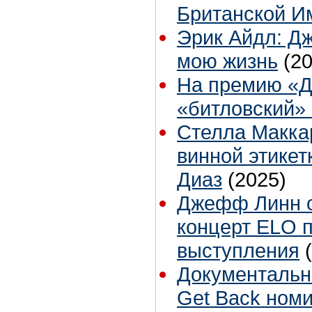
Британской И
Эрик Айдл: Д
мою жизнь
(2
На премию «Д
«битловский»
Стелла Макка
винной этикет
Диаз
(2025)
Джефф Линн о
концерт ELO 
выступления
Документальны
Get Back ном