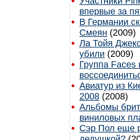
Участники Pin
впервые за пя
В Германии с
Смеян
(2009)
Ла Тойя Джекс
убили
(2009)
Группа Faces
воссоединить
Авиатур из Ки
2008
(2008)
Альбомы брит
виниловых пл
Сэр Пол еще р
дедушкой?
(2