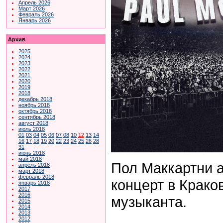
Апрель 2026
Март 2026
Февраль 2026
Январь 2026
Архив
2025
2024
2023
2022
2021
2020
2019
2018
декабрь 2018
ноябрь 2018
октябрь 2018
сентябрь 2018
август 2018
июль 2018
01
03
04
05
06
07
08
10
12
13
14
16
17
18
19
20
22
23
24
25
26
28
31
июнь 2018
май 2018
Пол Маккартни 
апрель 2018
март 2018
февраль 2018
концерт в Крако
январь 2018
2017
2016
музыканта.
2015
2014
2013
2012