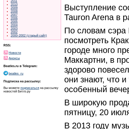
2011
Выступление сос
2010
2009
2008
Tauron Arena в 
2007
2006
2005
2004
По словам сэра 
2003
2002
2000-2002 (старый сайт)
посмотреть Крак
RSS:
городе много пр
Новости
Маккартни, в пр
Анонсы
Beatles.ru в Telegram:
здорово повесел
beatles_ru
они знают, что и
Подписка на рассылку:
особенный вече
Вы можете
подписаться
на рассылку
новостей Битлз.ру
В широкую прод
пятницу, 20 июл
В 2013 году муз