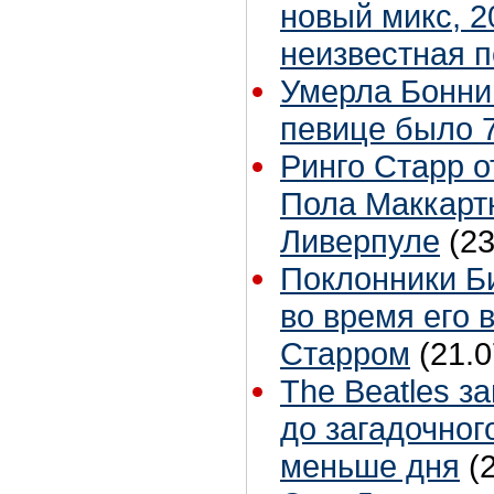
новый микс, 2
неизвестная 
Умерла Бонни
певице было 7
Ринго Старр о
Пола Маккартн
Ливерпуле
(23
Поклонники Б
во время его 
Старром
(21.0
The Beatles з
до загадочног
меньше дня
(