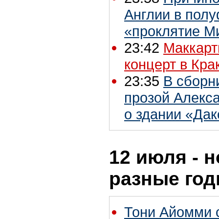
Англии в пол
«проклятие М
23:42
Маккарт
концерт в Кра
23:35
В сборн
прозой Алекс
о здании «Дак
12 июля - н
разные го
Тони Айомми 