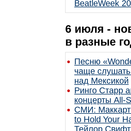
BeatleWeek 2
6 июля - но
в разные г
Песню «Wonder
чаще слушать
над Мексикой
Ринго Старр 
концерты All-S
СМИ: Маккарт
to Hold Your 
Тейлор Свифт