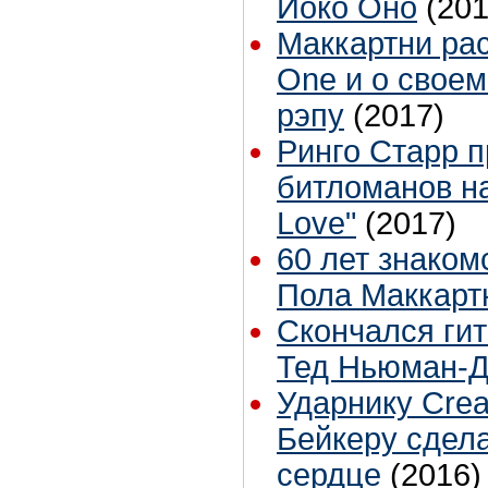
Йоко Оно
(201
Маккартни рас
One и о своем
рэпу
(2017)
Ринго Старр п
битломанов н
Love"
(2017)
60 лет знаком
Пола Маккарт
Скончался ги
Тед Ньюман-
Ударнику Cre
Бейкеру сдел
сердце
(2016)