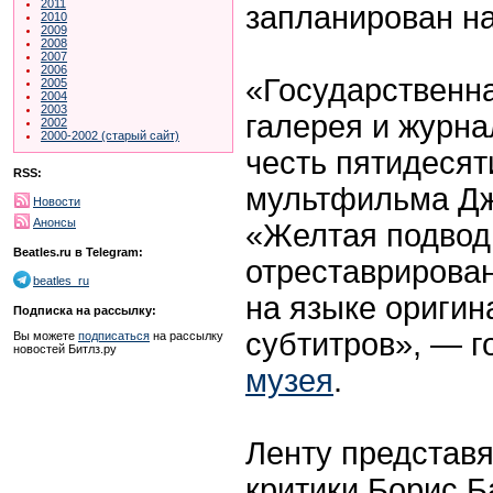
2011
запланирован на
2010
2009
2008
2007
2006
«Государственн
2005
2004
2003
галерея и журна
2002
2000-2002 (старый сайт)
честь пятидеся
RSS:
мультфильма Дж
Новости
Анонсы
«Желтая подвод
Beatles.ru в Telegram:
отреставрирова
beatles_ru
на языке оригин
Подписка на рассылку:
субтитров», — г
Вы можете
подписаться
на рассылку
новостей Битлз.ру
музея
.
Ленту представ
критики Борис Б