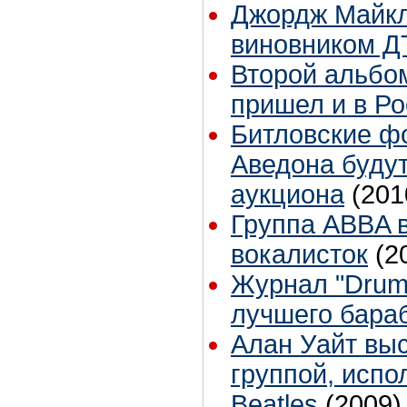
Джордж Майкл
виновником Д
Второй альбо
пришел и в Р
Битловские ф
Аведона буду
аукциона
(201
Группа ABBA 
вокалисток
(2
Журнал "Drum
лучшего бара
Алан Уайт выс
группой, исп
Beatles
(2009)