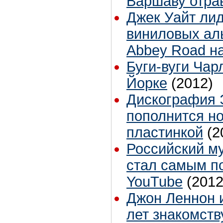
Варшаву отра
Джек Уайт ли
виниловых аль
Abbey Road н
Буги-вуги Чар
Йорке
(2012)
Дискография 
пополнится н
пластинкой
(2
Российский м
стал самым п
YouTube
(2012
Джон Леннон и
лет знакомств