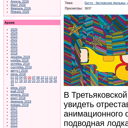
Апрель 2026
Тема:
Битлз - битловские фильмы, 
Март 2026
Просмотры:
3637
Февраль 2026
Январь 2026
Архив
2025
2024
2023
2022
2021
2020
2019
2018
декабрь 2018
ноябрь 2018
октябрь 2018
сентябрь 2018
август 2018
июль 2018
01
03
04
05
06
07
08
10
12
13
14
16
17
18
19
20
22
23
24
25
26
28
31
июнь 2018
май 2018
В Третьяковской
апрель 2018
март 2018
увидеть отрест
февраль 2018
январь 2018
2017
анимационного
2016
2015
2014
подводная лодка
2013
2012