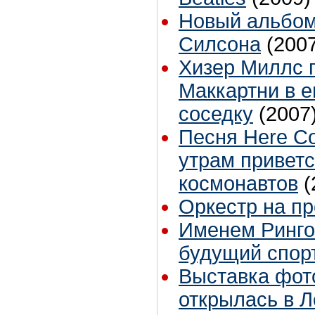
Новый альбом
Силсона
(200
Хизер Миллс 
Маккартни в 
соседку
(2007
Песня Here Co
утрам приветс
космонавтов
(
Оркестр на п
Именем Ринго
будущий спор
Выставка фот
открылась в 