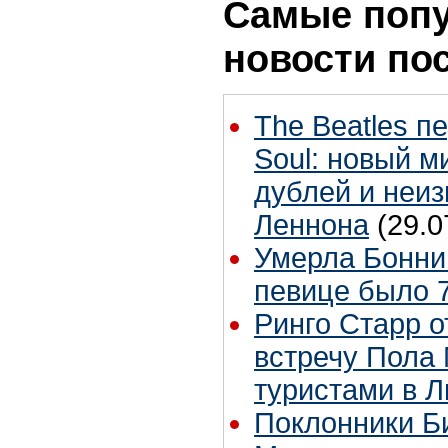
Самые поп
новости по
The Beatles п
Soul: новый м
дублей и неиз
Леннона
(29.0
Умерла Бонни
певице было 7
Ринго Старр о
встречу Пола 
туристами в 
Поклонники Б