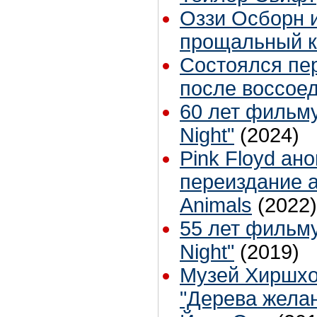
Оззи Осборн и
прощальный к
Состоялся пе
после воссое
60 лет фильму
Night"
(2024)
Pink Floyd ан
переиздание 
Animals
(2022)
55 лет фильму
Night"
(2019)
Музей Хиршхо
"Дерева жела