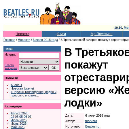
10.10. Мо
Новости
Книги
Мр.Поустман
Главная
/
Новости
/
6 июля 2018 года
/ В Третьяковской галерее покажут отреставр
В Третьяко
Поиск
Искать:
покажут
Советы
Vox populi
отреставри
Новости
Анонсы
версию «Же
Новости Usenet
«Перлы» телевидения, радио и
прессы о музыке…
лодки»
Календарь
Август 2026
Дата:
6 июля 2018 года
02
03
05
06
07
Июль 2026
Автор:
thorkhild
Июнь 2026
Источник:
Beatles.ru
Май 2026