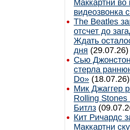
Маккартни во 
видеозвонка 
The Beatles з
отсчет до заг
Ждать остало
дня
(29.07.26)
Сью Джонстон
стерла ранню
Do»
(18.07.26)
Мик Джаггер р
Rolling Stones
Битлз
(09.07.2
Кит Ричардс з
Маккартни ску