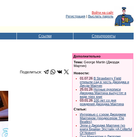
Войти на сайт
Регистрация
|
Выслать пароль
Ссылки
Спецпроекты
Дополнительно
Тема:
George Martin (Джордж
Мартин)
Поделиться:
Новости:
01.07.26
В Strawberry Field
открыли сад в честь Джорджа и
Джуди Мартин
25.01.26
Нотные рукописи
Джорджа Мартина выпустят в
виде трех книг
03.01.26
100 лет со дня
рождения Джорджа Мартина
Статьи:
Интервью c сэром Джорджем
Мартином (продюсером The
Beatles)
Эппи о Джордже Мартине (из
книги Брайан Эпстайн «A Cellarful
Of Noise»)
Пол Маккартни о Джордже