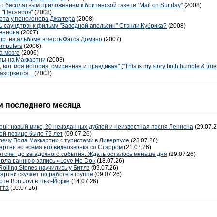
нет бесплатным приложением к британской газете "Mail on Sunday"
(2008)
 "Песняров"
(2008)
ета у пенсионера Джаггера
(2008)
ь саундтрэк к фильму "Заводной апельсин" Стэнли Кубрика?
(2008)
Леннона
(2007)
др. на альбоме в честь Фэтса Домино
(2007)
omputers
(2006)
а мозге
(2006)
ты на Маккартни
(2003)
от моя история, смиренная и правдивая" ("This is my story both humble & true
азорвется...
(2003)
 последнего месяца
oul: новый микс, 20 неизданных дублей и неизвестная песня Леннона
(29.07.2
ой певице было 75 лет
(09.07.26)
речу Пола Маккартни с туристами в Ливерпуле
(23.07.26)
артни во время его видеозвонка со Старром
(21.07.26)
отсчет до загадочного события. Ждать осталось меньше дня
(29.07.26)
терла раннюю запись «Love Me Do»
(18.07.26)
Rolling Stones научились у Битлз
(09.07.26)
артни скучает по работе в группе
(09.07.26)
рте Bon Jovi в Нью-Йорке
(14.07.26)
тта
(10.07.26)