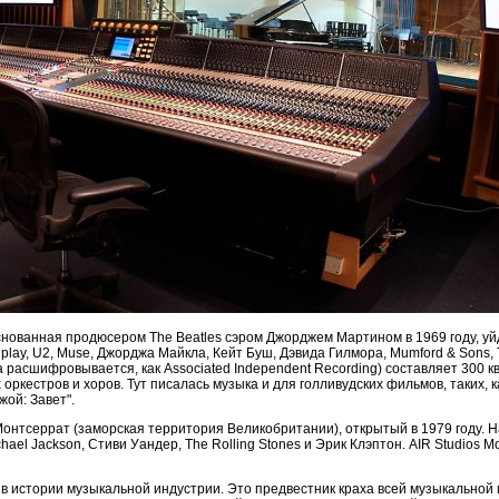
снованная продюсером The Beatles сэром Джорджем Мартином в 1969 году, уй
play, U2, Muse, Джорджа Майкла, Кейт Буш, Дэвида Гилмора, Mumford & Sons,
расшифровывается, как Associated Independent Recording) составляет 300 кв.
кестров и хоров. Тут писалась музыка и для голливудских фильмов, таких, ка
жой: Завет".
Монтсеррат (заморская территория Великобритании), открытый в 1979 году. Н
 Michael Jackson, Стиви Уандер, The Rolling Stones и Эрик Клэптон. AIR Studio
 в истории музыкальной индустрии. Это предвестник краха всей музыкальной