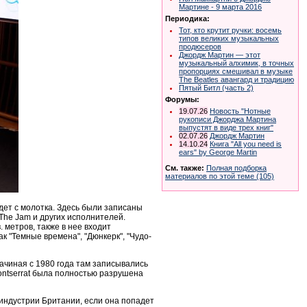
Мартине - 9 марта 2016
Периодика:
Тот, кто крутит ручки: восемь
типов великих музыкальных
продюсеров
Джордж Мартин — этот
музыкальный алхимик, в точных
пропорциях смешивал в музыке
The Beatles авангард и традицию
Пятый Битл (часть 2)
Форумы:
19.07.26
Новость "Нотные
рукописи Джорджа Мартина
выпустят в виде трех книг"
02.07.26
Джордж Мартин
14.10.24
Книга "All you need is
ears" by George Martin
См. также:
Полная подборка
материалов по этой теме (105)
дет с молотка. Здесь были записаны
 The Jam и других исполнителей.
 метров, также в нее входит
к "Темные времена", "Дюнкерк", "Чудо-
ачиная с 1980 года там записывались
s Montserrat была полностью разрушена
 индустрии Британии, если она попадет