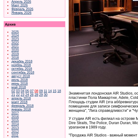
Апрель 2026
Март 2026
Февраль 2026
Январь 2026
Архив
2025
2024
2023
2022
2021
2020
2019
2018
декабрь 2018
ноябрь 2018
октябрь 2018
сентябрь 2018
август 2018
июль 2018
июнь 2018
май 2018
02
03
04
05
07
08
09
11
14
15
18
Знаменитая лондонская AIR Studios, о
21
22
23
24
26
28
29
30
пластинки Пола Маккартни, Adele, Cold
апрель 2018
Площадь студии AIR (эта аббревиатура 
март 2018
февраль 2018
помещение для записи симфонических ор
январь 2018
женщина", "Лига справедливости" и "Чу
2017
2016
У студии AIR есть филиал на острове 
2015
Dire Straits, The Police, Duran Duran,
2014
ураганом в 1989 году.
2013
2012
"Продажа AIR Studios - важный момент
2011