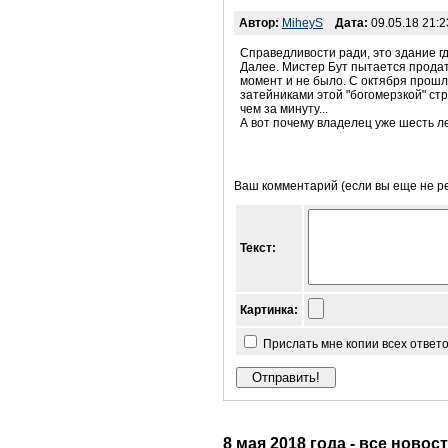
Автор:
MiheyS
Дата:
09.05.18 21:2
Справедливости ради, это здание г
Далее. Мистер Бут пытается продать
момент и не было. С октября прошло
затейниками этой "богомерзкой" стр
чем за минуту...
А вот почему владелец уже шесть ле
Ваш комментарий (если вы еще не р
Текст:
Картинка:
Прислать мне копии всех ответ
8 мая 2018 года - все новос