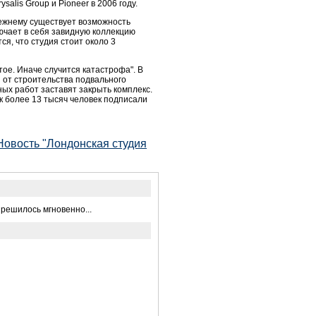
alis Group и Pioneer в 2006 году.
режнему существует возможность
лючает в себя завидную коллекцию
ся, что студия стоит около 3
ое. Иначе случится катастрофа". В
 от строительства подвального
ых работ заставят закрыть комплекс.
к более 13 тысяч человек подписали
Новость "Лондонская студия
 решилось мгновенно...