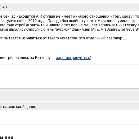
3:48
де сейчас находится AIR студия не имеет никакого отношения к тому месту ч
 студию ещё с 2012 года. Правда без особого успеха. Никакого шумного стро
го года стройка закрыта и ничего с тех пор не мешает записывать нетленку в 
ойки являлись супруги с очень "русской" фамилией Mr. & Mrs Andrew Jeffreys 
т пытается избавиться от такого богатства, это отдельный разговор....
егистрировались на Битлз.ру —
зарегистрируйтесь
):
ов на мое сообщение
ти дня