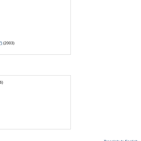
")
(2003)
6)