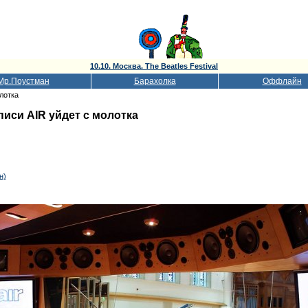
10.10. Москва. The Beatles Festival
Мр.Поустман
Барахолка
Оффлайн
лотка
писи AIR уйдет с молотка
н)