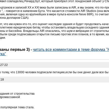
явил совладелец Ричард Бут, который приобрел этот лондонский объект у Chrys
дтреков и записей XX и XXI века были записаны в AIR, и мы знаем, что по-п
, - говорится в заявлении Бута. Что касается стоимости AIR Studios (она вк
я, включая одну из крупнейших в мире пульта-консоли Neve 88R), то считает
иона долларов США).
 что им нужен кто-то, кто оценит наследие здания и будет продолжать начат
ухлетнюю юридическую битву, чтобы остановить владельцев соседнего здания
нны и бассейна. Владельцы AIR опасались, что шум и вибрации от строительн
ыли среди подписавших открытое письмо против этих планов, в то время, ка
дии.
азаны первые 3)
-
читать все комментарии в теме форума "
тка"
:27:22
 толку, что 13000 человек подписали петицию,если бы они денег дали все бы
:18
здания от строительства
гидромассажной
ь популярная тема стала.