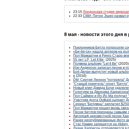
23:15
Лондонская студия звукозап
22:33
СМИ: Питер Эшер назвал ру
8 мая - новости этого дня 
Поклонников Битлз попросили со
«Би-би-си» нашла актеров на ро
Пол Маккартни и Ринго Старр вп
55 лет LP `Let It Be`
(2025)
Полвека альбому "Let It Be"
(2020)
Иэн Андерсон записал песню в п
Боб Дилан выпустит новый альбо
p
(2016)
DM: Синтия Леннон "потеряла" Дж
"Старый приятель" споет "Битлз
Новый клип Дэвида Боуи удалили
Голосуем за Джорджа Харрисона!
Пол Саймон и Йо Йо Ма получат
Участник дуэта Outkast сыграет 
Сериал "Безумцы" заплатил $250
Пол Маккартни решил вновь связа
Песни битлов признаны самыми
Автограф неизвестной песни Хар
Ранее неопубликованные фото ак
Стас Намин запишется на Abbey
Дхани Харрисон отправляется в 