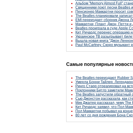
Альбом "Memory Almost Full" ста
Священники поют песни Beatles и
Пенсионер Маккартни просит сов
The Beatles планировали записат
EMI переиздает сборник Джона 
Маккартни, Плант, Джон, Петти и 
Beatles проиграла в суде Apple C
Кит Ричардс перенес операцию н
Украинское ТВ разыгрывает биле
Вышла новая книга "Джон Леннон, в
Paul McCartney. Скоро музыкант р
Самые популярные новости
The Beatles переиздают Rubber S
Умерла Бонни Тайлер. Легендарн
Ринго Старр отреагировал на вст
Поклонники Битлз заметили Макк
The Beatles запустили обратный 
Сью Джонстон рассказала, как с
Мик Джаггер рассказал, чему The 
Кит Ричардс заявил, что Пол Макк
Пол Маккартни побывал на конце
80 лет со дня рождения Бона Ско