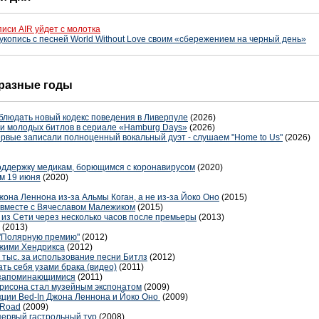
иси AIR уйдет с молотка
копись с песней World Without Love своим «сбережением на черный день»
в разные годы
блюдать новый кодекс поведения в Ливерпуле
(2026)
ли молодых битлов в сериале «Hamburg Days»
(2026)
ервые записали полноценный вокальный дуэт - слушаем "Home to Us"
(2026)
оддержку медикам, борющимся с коронавирусом
(2020)
м 19 июня
(2020)
она Леннона из-за Альмы Коган, а не из-за Йоко Оно
(2015)
" вместе с Вячеславом Малежиком
(2015)
 из Сети через несколько часов после премьеры
(2013)
(2013)
 "Полярную премию"
(2012)
Джими Хендрикса
(2012)
 тыс. за использование песни Битлз
(2012)
ть себя узами брака (видео)
(2011)
 запоминающимися
(2011)
рисона стал музейным экспонатом
(2009)
ции Bed-In Джона Леннона и Йоко Оно
(2009)
 Road
(2009)
первый гастрольный тур
(2008)