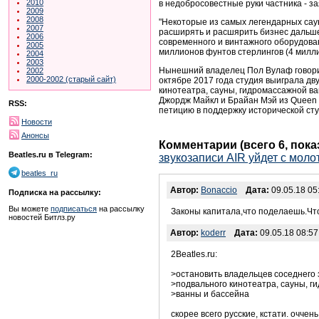
2010
в недобросовестные руки частника - за
2009
2008
"Некоторые из самых легендарных саун
2007
расширять и расшярить бизнес дальше "
2006
современного и винтажного оборудовани
2005
миллионов фунтов стерлингов (4 милл
2004
2003
Нынешний владелец Пол Вулаф говорит,
2002
2000-2002 (старый сайт)
октябре 2017 года студия выиграла дв
кинотеатра, сауны, гидромассажной ва
Джордж Майкл и Брайан Мэй из Queen б
RSS:
петицию в поддержку исторической сту
Новости
Анонсы
Комментарии (всего 6, пок
Beatles.ru в Telegram:
звукозаписи AIR уйдет с моло
beatles_ru
Автор:
Bonaccio
Дата:
09.05.18 05
Подписка на рассылку:
Вы можете
подписаться
на рассылку
Законы капитала,что поделаешь.Что
новостей Битлз.ру
Автор:
koderr
Дата:
09.05.18 08:57
2Beatles.ru:
>остановить владельцев соседнего 
>подвального кинотеатра, сауны, 
>ванны и бассейна
скорее всего русские, кстати. оччен