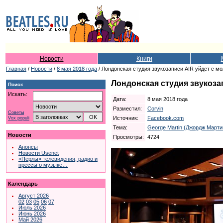
Новости
Книги
Главная
/
Новости
/
8 мая 2018 года
/ Лондонская студия звукозаписи AIR уйдет с мо
Лондонская студия звукоза
Поиск
Искать:
Дата:
8 мая 2018 года
Разместил:
Corvin
Советы
Источник:
Facebook.com
Vox populi
Тема:
George Martin (Джордж Марти
Новости
Просмотры:
4724
Анонсы
Новости Usenet
«Перлы» телевидения, радио и
прессы о музыке…
Календарь
Август 2026
02
03
05
06
07
Июль 2026
Июнь 2026
Май 2026