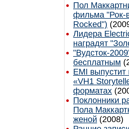
Пол Маккартн
фильма "Рок-в
Rocked")
(200
Лидера Electri
наградят "Зол
"Вудсток-2009
бесплатным
(
EMI выпустит
«VH1 Storytell
форматах
(20
Поклонники р
Пола Маккартн
женой
(2008)
Ранние записи