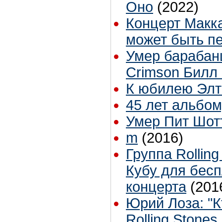
Оно
(2022)
Концерт Макк
может быть п
Умер барабанщ
Crimson Билл
К юбилею Эл
45 лет альбому
Умер Пит Шот
m
(2016)
Группа Rollin
Кубу для бесп
концерта
(201
Юрий Лоза: "К
Rolling Stones