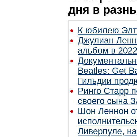
дня в разн
К юбилею Элт
Джулиан Ленн
альбом в 2022
Документальн
Beatles: Get 
Гильдии про
Ринго Старр п
своего сына З
Шон Леннон о
исполнительск
Ливерпуле, на