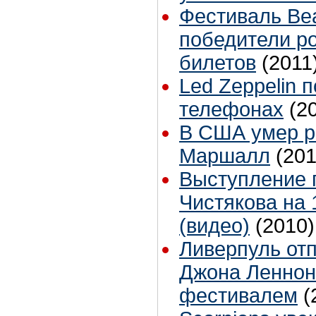
Фестиваль Beat
победители р
билетов
(2011
Led Zeppelin 
телефонах
(2
В США умер р
Маршалл
(201
Выступление 
Чистякова на 
(видео)
(2010)
Ливерпуль отп
Джона Леннон
фестивалем
(