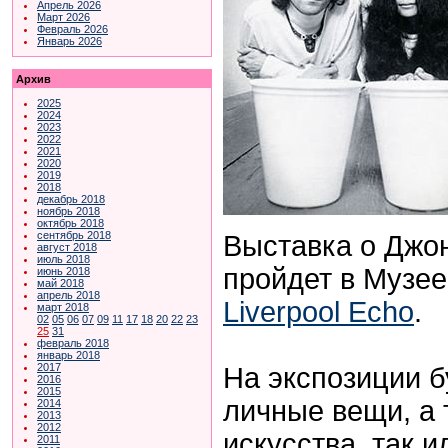
Апрель 2026
Март 2026
Февраль 2026
Январь 2026
Архив
2025
2024
2023
2022
2021
2020
2019
2018
декабрь 2018
ноябрь 2018
октябрь 2018
сентябрь 2018
Выставка о Джо
август 2018
июль 2018
пройдет в Музее
июнь 2018
май 2018
апрель 2018
Liverpool Echo
.
март 2018
02
05
06
07
09
11
17
18
20
22
23
25
31
февраль 2018
январь 2018
2017
На экспозиции 
2016
2015
личные вещи, а
2014
2013
2012
искусства, так и
2011