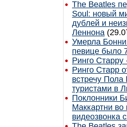
The Beatles п
Soul: новый м
дублей и неиз
Леннона
(29.0
Умерла Бонни
певице было 7
Ринго Старру -
Ринго Старр о
встречу Пола 
туристами в 
Поклонники Б
Маккартни во 
видеозвонка 
The Beatles з