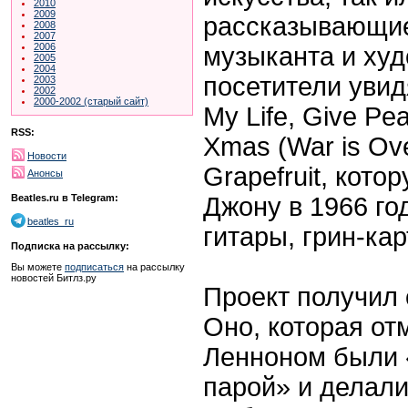
2010
2009
рассказывающие
2008
2007
2006
музыканта и худ
2005
2004
посетители увид
2003
2002
2000-2002 (старый сайт)
My Life, Give Pe
RSS:
Xmas (War is Ov
Новости
Grapefruit, кот
Анонсы
Джону в 1966 год
Beatles.ru в Telegram:
beatles_ru
гитары, грин-кар
Подписка на рассылку:
Вы можете
подписаться
на рассылку
новостей Битлз.ру
Проект получил
Оно, которая отм
Ленноном были 
парой» и делал