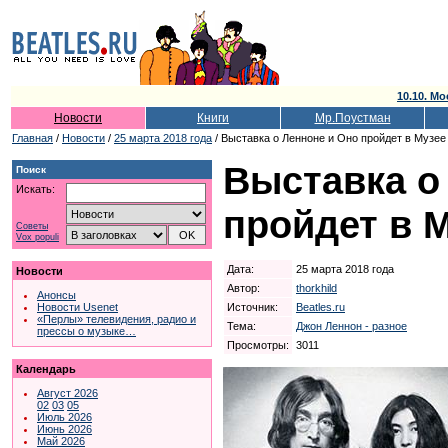
10.10. Мо
Новости
Книги
Мр.Поустман
Главная
/
Новости
/
25 марта 2018 года
/ Выставка о Ленноне и Оно пройдет в Музее
Выставка о
Поиск
Искать:
пройдет в 
Советы
Vox populi
Дата:
25 марта 2018 года
Новости
Автор:
thorkhild
Анонсы
Источник:
Beatles.ru
Новости Usenet
«Перлы» телевидения, радио и
Тема:
Джон Леннон - разное
прессы о музыке…
Просмотры:
3011
Календарь
Август 2026
02
03
05
Июль 2026
Июнь 2026
Май 2026