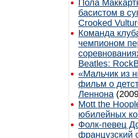
Пола Маккартн
басистом в с
Crooked Vultu
Команда клуба
чемпионом пе
соревнования
Beatles: Rock
«Мальчик из н
фильм о детс
Леннона
(2009
Mott the Hoop
юбилейных ко
Фолк-певец Д
французский 