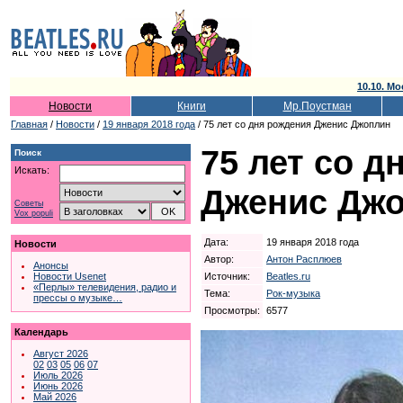
10.10. Мо
Новости
Книги
Мр.Поустман
Главная
/
Новости
/
19 января 2018 года
/ 75 лет со дня рождения Дженис Джоплин
75 лет со д
Поиск
Искать:
Дженис Дж
Советы
Vox populi
Дата:
19 января 2018 года
Новости
Автор:
Антон Расплюев
Анонсы
Источник:
Beatles.ru
Новости Usenet
«Перлы» телевидения, радио и
Тема:
Рок-музыка
прессы о музыке…
Просмотры:
6577
Календарь
Август 2026
02
03
05
06
07
Июль 2026
Июнь 2026
Май 2026