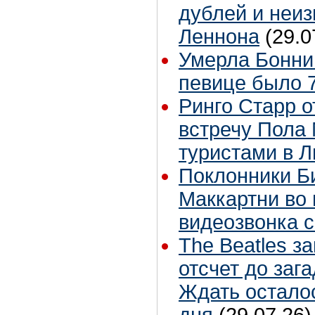
дублей и неиз
Леннона
(29.0
Умерла Бонни
певице было 7
Ринго Старр о
встречу Пола 
туристами в 
Поклонники Б
Маккартни во 
видеозвонка 
The Beatles з
отсчет до заг
Ждать остало
дня
(29.07.26)