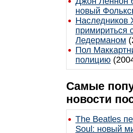
Джон Леннон 
новый Фолькс
Наследников 
примириться 
Ледерманом
(
Пол Маккартни
полицию
(200
Самые поп
новости по
The Beatles п
Soul: новый м