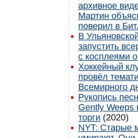
архивное виде
Мартин объясн
поверил в Бит
В Ульяновско
запустить вс
с косплеями 
Хоккейный кл
провёл темати
Всемирного д
Рукопись песн
Gently Weeps 
торги
(2020)
NYT: Старые 
умирают. Они 