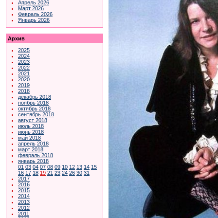
Апрель 2026
Март 2026
Февраль 2026
Январь 2026
Архив
2025
2024
2023
2022
2021
2020
2019
2018
декабрь 2018
ноябрь 2018
октябрь 2018
сентябрь 2018
август 2018
июль 2018
июнь 2018
май 2018
апрель 2018
март 2018
февраль 2018
январь 2018
01
03
04
07
08
09
10
12
13
14
15
16
17
18
19
21
23
24
26
30
31
2017
2016
2015
2014
2013
2012
2011