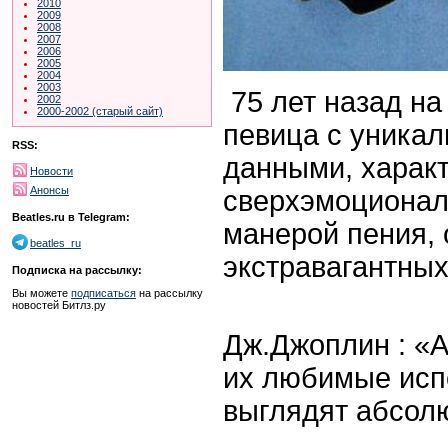
2010
2009
2008
2007
2006
2005
2004
2003
75 лет назад на
2002
2000-2002 (старый сайт)
певица с уника
RSS:
данными, харак
Новости
Анонсы
сверхэмоционал
Beatles.ru в Telegram:
манерой пения, 
beatles_ru
экстравагантных
Подписка на рассылку:
Вы можете
подписаться
на рассылку
новостей Битлз.ру
Дж.Джоплин : «А
их любимые исп
выглядят абсол