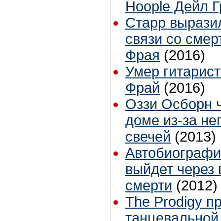
Hoople Дейл 
Старр вырази
связи со смер
Фрая
(2016)
Умер гитарист
Фрай
(2016)
Оззи Осборн ч
доме из-за н
свечей
(2013)
Автобиографи
выйдет через 
смерти
(2012)
The Prodigy п
танцевальной 