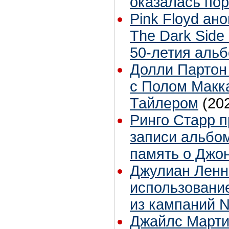
оказалась по
Pink Floyd ан
The Dark Side 
50-летия аль
Долли Партон
с Полом Макк
Тайлером
(20
Ринго Старр п
записи альбом
память о Джо
Джулиан Ленн
использование
из кампаний 
Джайлс Марти