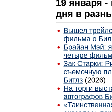
19 января -
дня в разн
Вышел трейле
фильма о Бил
Брайан Мэй: я
четыре филь
Зак Старки: Р
съемочную пл
Битлз
(2026)
На торги выст
автографов Б
«Таинственна