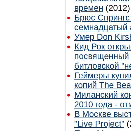
времен
(2012)
Брюс Спрингс
семнадцатый 
Умер Don Kirs
Кид Рок откры
посвященный 
битловской "н
Геймеры купи
копий The Bea
Миланский ко
2010 года - о
В Москве выст
"Live Project"
(