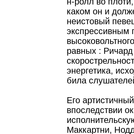
н-ролл во плоти,
каком он и долж
неистовый певец
экспрессивным п
высоковольтного
равных : Ричар
скорострельност
энергетика, исх
била слушателей
Его артистичный
впоследствии ок
исполнительску
Маккартни, Нодд