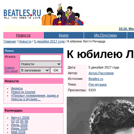
10.10. Мо
Новости
Книги
Мр.Поустман
Главная
/
Новости
/
5 декабря 2017 года
/ К юбилею Литтл Ричарда
К юбилею Л
Поиск
Искать:
Дата:
5 декабря 2017 года
Советы
Vox populi
Автор:
Антон Расплюев
Источник:
Beatles.ru
Новости
Тема:
Рок-музыка
Анонсы
Просмотры:
5333
Новости Usenet
«Перлы» телевидения, радио и
прессы о музыке…
Календарь
Август 2026
02
03
05
06
Июль 2026
Июнь 2026
Май 2026