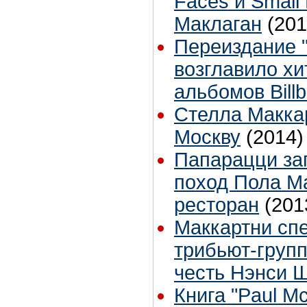
Faces и Small
Маклаган
(201
Переиздание "L
возглавило х
альбомов Bill
Стелла Макка
Москву
(2014)
Папарацци за
поход Пола М
ресторан
(201
Маккартни спе
трибьют-групп
честь Нэнси 
Книга "Paul M