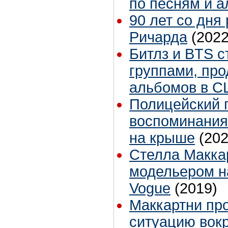
по песням и 
90 лет со дня
Ричарда
(2022
Битлз и BTS 
группами, пр
альбомов в С
Полицейский 
воспоминания
на крыше
(202
Стелла Макка
модельером н
Vogue
(2019)
Маккартни пр
ситуацию вокр