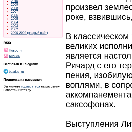
2010
произвел земле
2009
2008
2007
роке, взвившись
2006
2005
2004
2003
2002
2000-2002 (старый сайт)
В классическом 
RSS:
великих исполни
Новости
является настол
Анонсы
Ричард с его т
Beatles.ru в Telegram:
beatles_ru
пения, изобилу
Подписка на рассылку:
воплями, в соп
Вы можете
подписаться
на рассылку
новостей Битлз.ру
аккомпанемента
саксофонах.
Выступления Лит