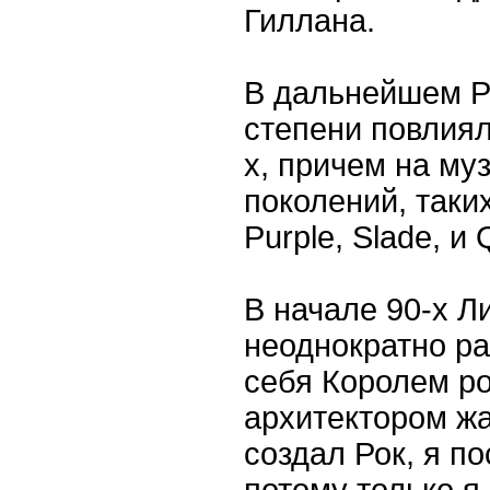
Гиллана.
В дальнейшем Р
степени повлиял
х, причем на му
поколений, таких
Purple, Slade, и
В начале 90-х Л
неоднократно р
себя Королем ро
архитектором жа
создал Рок, я по
потому только я