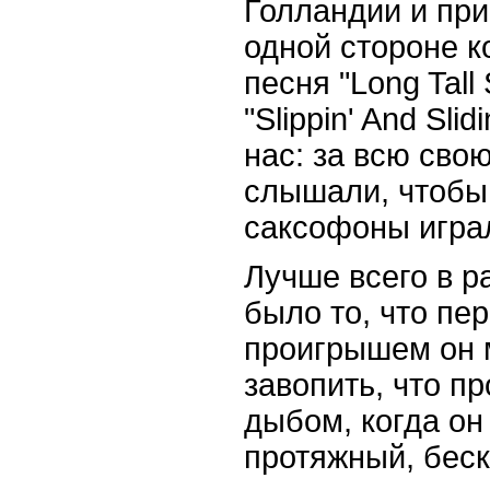
Голландии и при
одной стороне к
песня "Long Tall S
"Slippin' And Sli
нас: за всю сво
слышали, чтобы 
саксофоны играл
Лучше всего в р
было то, что пе
проигрышем он 
завопить, что п
дыбом, когда он
протяжный, бес