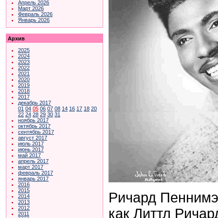
Апрель 2026
Март 2026
Февраль 2026
Январь 2026
Архив
2025
2024
2023
2022
2021
2020
2019
2018
2017
декабрь 2017
01
04
05
06
07
08
14
16
17
18
20
22
24
28
29
30
31
ноябрь 2017
октябрь 2017
сентябрь 2017
август 2017
июль 2017
июнь 2017
май 2017
апрель 2017
март 2017
февраль 2017
январь 2017
2016
2015
Ричард Пеннимэн
2014
2013
2012
как Литтл Ричар
2011