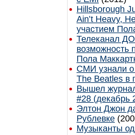
Hillsborough Ju
Ain't Heavy, H
участием Пол
Телеканал Д
возможность п
Пола Маккарт
СМИ узнали о
The Beatles в
Вышел журна
#28 (декабрь 
Элтон Джон да
Рублевке
(200
Музыканты од