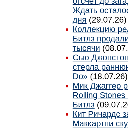
отсчет до заг
Ждать остало
дня
(29.07.26)
Коллекцию ре
Битлз продали
тысячи
(08.07
Сью Джонстон
стерла ранню
Do»
(18.07.26)
Мик Джаггер р
Rolling Stones
Битлз
(09.07.2
Кит Ричардс з
Маккартни ску