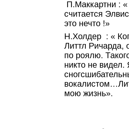
П.Маккартни : «
считается Элвис
это нечто !»
Н.Холдер : « Ко
Литтл Ричарда, 
по роялю. Таког
никто не видел. 
сногсшибательн
вокалистом…Лит
мою жизнь».