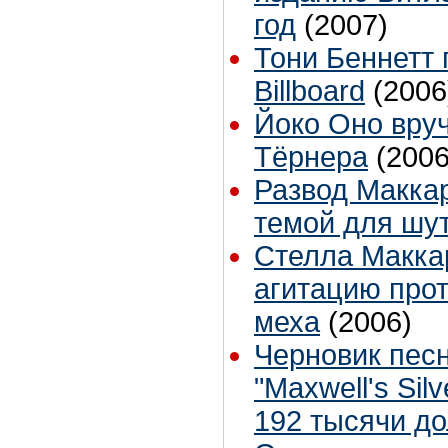
год
(2007)
Тони Беннетт 
Billboard
(2006
Йоко Оно вру
Тёрнера
(2006
Развод Макка
темой для шу
Стелла Макка
агитацию про
меха
(2006)
Черновик песн
"Maxwell's Sil
192 тысячи д