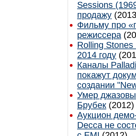
Sessions (196
продажу
(2013
Фильму про «
режиссера
(2
Rolling Stone
2014 году
(201
Каналы Pallad
покажут доку
создании "Ne
Умер джазовы
Брубек
(2012)
Аукцион демо
Decca не сост
с EMI
(2012)