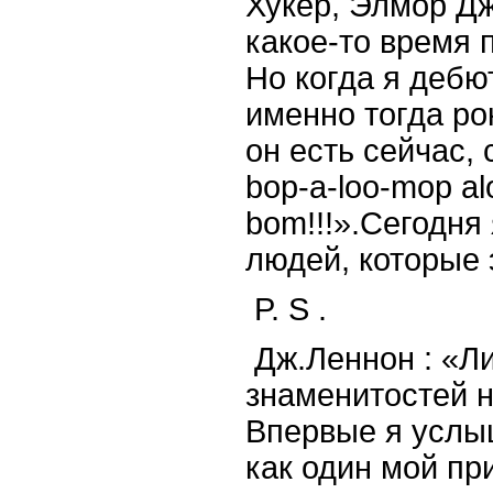
Хукер, Элмор Дж
какое-то время 
Но когда я дебю
именно тогда рок
он есть сейчас,
bop-a-loo-mop a
bom!!!».Сегодня
людей, которые 
P. S .
Дж.Леннон : «Ли
знаменитостей н
Впервые я услыш
как один мой пр