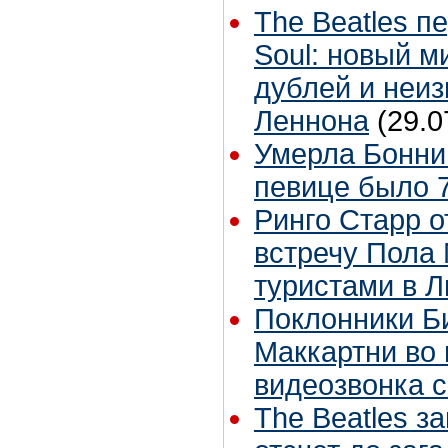
The Beatles п
Soul: новый м
дублей и неиз
Леннона
(29.0
Умерла Бонни
певице было 7
Ринго Старр о
встречу Пола 
туристами в 
Поклонники Б
Маккартни во 
видеозвонка 
The Beatles з