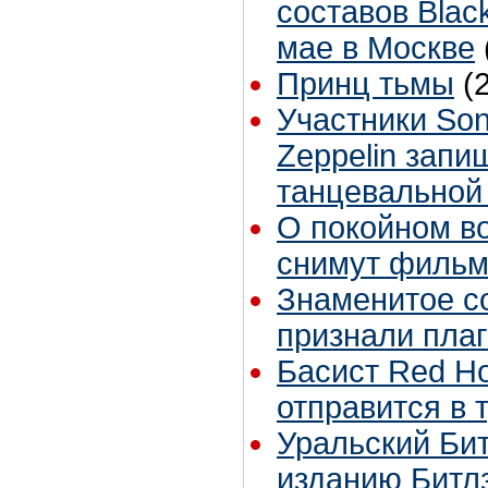
составов Blac
мае в Москве
Принц тьмы
(
Участники Son
Zeppelin запи
танцевальной
О покойном в
снимут филь
Знаменитое с
признали пла
Басист Red Hot
отправится в 
Уральский Бит
изданию Битл