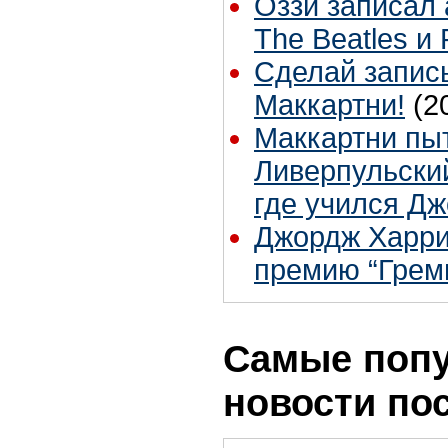
Оззи записал
The Beatles и 
Сделай запис
Маккартни!
(2
Маккартни пы
Ливерпульски
где учился Д
Джордж Харри
премию “Грем
Самые поп
новости по