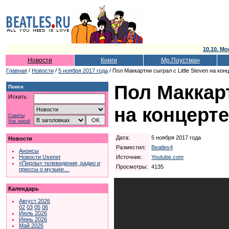
10.10. Мо
Новости
Книги
Мр.Поустман
Главная
/
Новости
/
5 ноября 2017 года
/ Пол Маккартни сыграл с Little Steven на кон
Пол Маккарт
Поиск
Искать:
на концерт
Советы
Vox populi
Дата:
5 ноября 2017 года
Новости
Разместил:
Beatles4
Анонсы
Источник:
Youtube.com
Новости Usenet
«Перлы» телевидения, радио и
Просмотры:
4135
прессы о музыке…
Календарь
Август 2026
02
03
05
06
Июль 2026
Июнь 2026
Май 2026