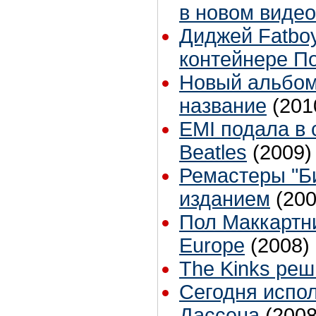
в новом виде
Диджей Fatbo
контейнере П
Новый альбом
название
(201
EMI подала в 
Beatles
(2009)
Ремастеры "Б
изданием
(200
Пол Маккартн
Europe
(2008)
The Kinks ре
Сегодня испол
Дассена
(2008