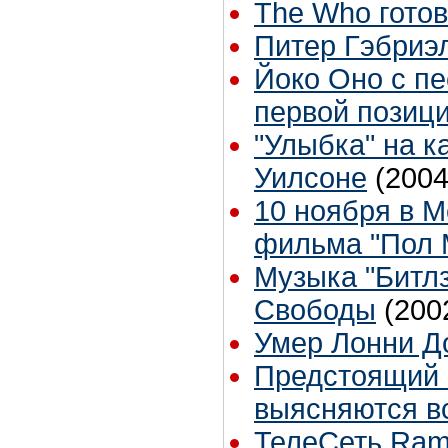
The Who готов
Питер Гэбриэ
Йоко Оно с п
первой позици
"Улыбка" на 
Уилсоне
(2004
10 ноября в М
фильма "Пол М
Музыка "Битлз
Свободы
(200
Умер Лонни Д
Предстоящий 
выясняются в
ТелеСеть Ramb