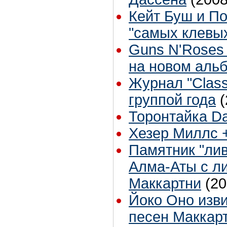
Кейт Буш и По
"самых клевы
Guns N'Roses 
на новом аль
Журнал "Class
группой года
(
Торонтайка Dai
Хезер Миллс +
Памятник "лив
Алма-Аты с л
Маккартни
(20
Йоко Оно изви
песен Маккар