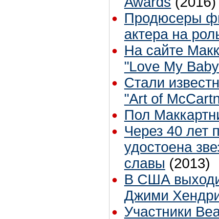
Awards
(2016)
Продюсеры фи
актера на ро
На сайте Мак
"Love My Baby
Стали извест
"Art of McCart
Пол Маккартн
Через 40 лет
удостоена зве
славы
(2013)
В США выходи
Джими Хендр
Участники Bea