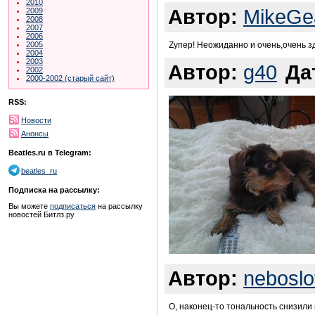
2010
Автор:
MikeGe
2009
2008
2007
2006
2005
Zупер! Неожиданно и очень,очень з
2004
2003
Автор:
g40
Да
2002
2000-2002 (старый сайт)
RSS:
Новости
Анонсы
Beatles.ru в Telegram:
beatles_ru
Подписка на рассылку:
Вы можете
подписаться
на рассылку
новостей Битлз.ру
Автор:
neboslo
О, наконец-то тональность снизили по