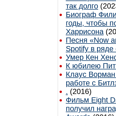
так долго
(202
Биограф Фили
годы, чтобы 
Харрисона
(2
Песня «Now an
Spotify в ряде
Умер Кен Хен
К юбилею Пи
Клаус Ворман
работе с Битл
.
(2016)
Фильм Eight D
получил награ