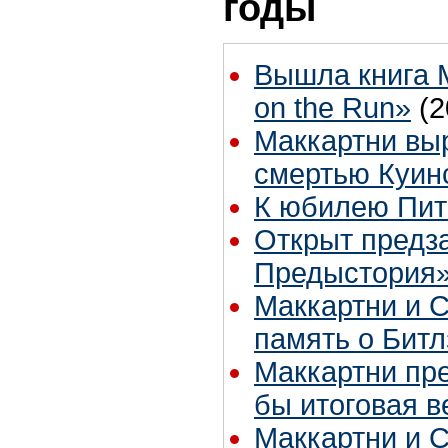
годы
Вышла книга М
on the Run»
(2
Маккартни выр
смертью Куин
К юбилею Пи
Открыт предза
Предыстория»
Маккартни и С
память о Битл
Маккартни пр
бы итоговая 
Маккартни и С