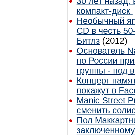
30 лет назад:
компакт-диск
Необычный яп
CD в честь 50
Битлз
(2012)
Основатель Na
по России при
группы - под 
Концерт памя
покажут в Fac
Manic Street 
сменить соли
Пол Маккартн
заключенному