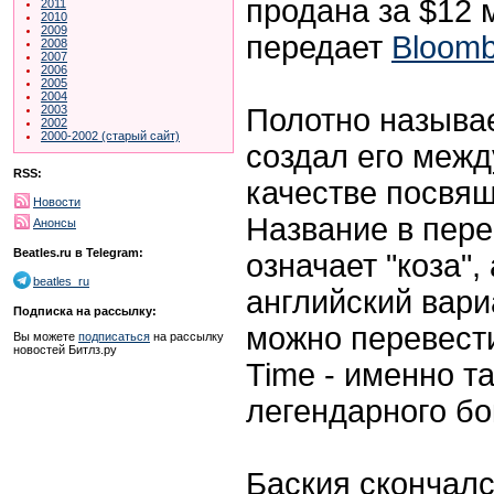
продана за $12 
2011
2010
2009
передает
Bloomb
2008
2007
2006
2005
2004
Полотно называе
2003
2002
2000-2002 (старый сайт)
создал его между
RSS:
качестве посвя
Новости
Название в пере
Анонсы
Beatles.ru в Telegram:
означает "коза",
beatles_ru
английский вариа
Подписка на рассылку:
можно перевести 
Вы можете
подписаться
на рассылку
новостей Битлз.ру
Time - именно т
легендарного бо
Баския скончалс