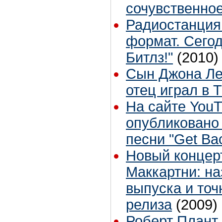
сочувственно
Радиостанция
формат. Сегод
Битлз!"
(2010)
Сын Джона Лен
отец играл в T
На сайте You
опубликовано
песни "Get Ba
Новый концер
Маккартни: н
выпуска и точ
релиза
(2009)
Роберт Плант