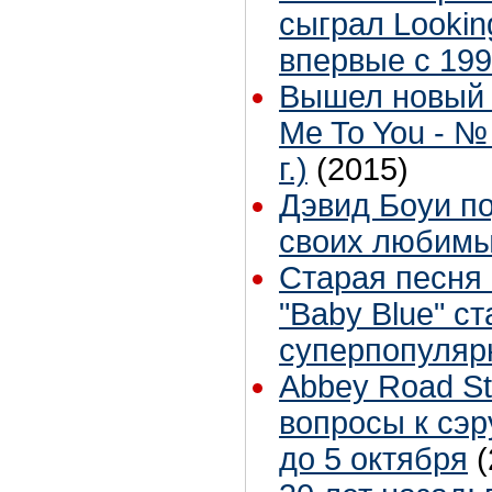
сыграл Lookin
впервые с 199
Вышел новый 
Me To You - №
г.)
(2015)
Дэвид Боуи п
своих любимы
Старая песня 
"Baby Blue" с
суперпопуляр
Abbey Road St
вопросы к сэ
до 5 октября
(