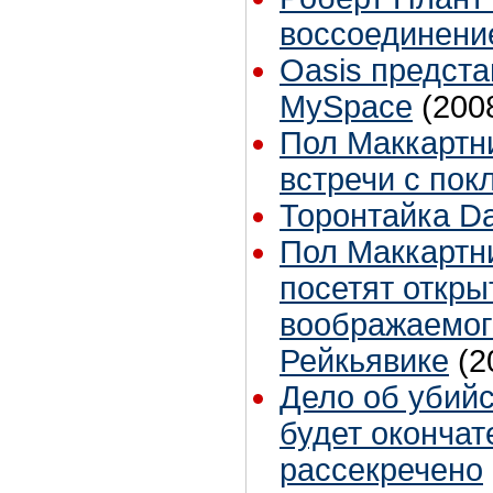
воссоединение
Oasis предста
MySpace
(200
Пол Маккартни
встречи с пок
Торонтайка Dai
Пол Маккартн
посетят откры
воображаемог
Рейкьявике
(2
Дело об убий
будет окончат
рассекречено