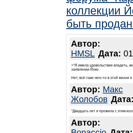
коллекции Й
быть продан
Автор:
HMSL
Дата:
01
>"Я имела удовольствие владеть, жит
заявлении Йоко.
Нет, всё-таки чего-то в этой жизни я
Автор:
Макс
Жолобов
Дата
"Двадцать лет я прожила с этим козл
Автор:
Bonaccio
Дата: