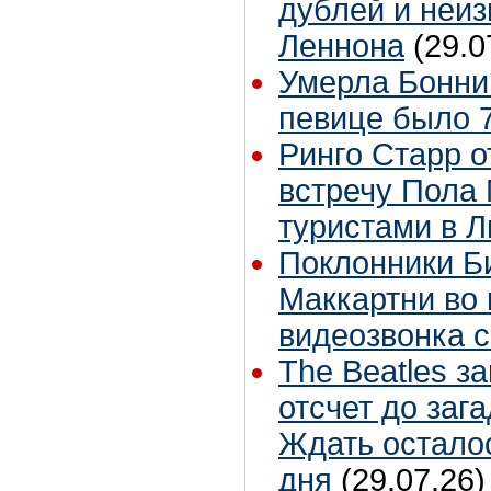
дублей и неиз
Леннона
(29.0
Умерла Бонни
певице было 7
Ринго Старр о
встречу Пола 
туристами в 
Поклонники Б
Маккартни во 
видеозвонка 
The Beatles з
отсчет до заг
Ждать остало
дня
(29.07.26)