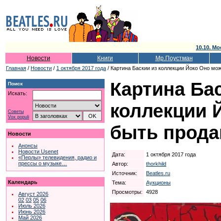
10.10. Мо
Новости
Книги
Мр.Поустман
Главная
/
Новости
/
1 октября 2017 года
/ Картина Баскии из коллекции Йоко Оно мож
Картина Ба
Поиск
Искать:
коллекции 
Советы
Vox populi
быть прода
Новости
Анонсы
Новости Usenet
Дата:
1 октября 2017 года
«Перлы» телевидения, радио и
прессы о музыке…
Автор:
thorkhild
Источник:
Beatles.ru
Календарь
Тема:
Аукционы
Просмотры:
4928
Август 2026
02
03
05
06
Июль 2026
Июнь 2026
Май 2026