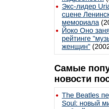
Экс-лидер Uri
сцене Ленинс
мемориала
(2
Йоко Оно заня
рейтинге "му
женщин"
(200
Самые поп
новости по
The Beatles п
Soul: новый м