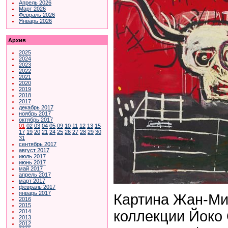
Апрель 2026
Март 2026
Февраль 2026
Январь 2026
Архив
2025
2024
2023
2022
2021
2020
2019
2018
2017
декабрь 2017
ноябрь 2017
октябрь 2017
01
02
03
04
05
09
10
11
12
13
15
17
19
20
21
24
25
26
27
28
29
30
31
сентябрь 2017
август 2017
июль 2017
июнь 2017
май 2017
апрель 2017
март 2017
февраль 2017
январь 2017
Картина Жан-Ми
2016
2015
коллекции Йоко
2014
2013
2012