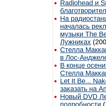
Radiohead и S
благотворите
На радиостан
началась рек
музыки The Be
Лужниках
(200
Стелла Макка
в Лос-Анджел
В конце осени
Стелла Макка
Let It Be... N
заказать на 
Новый DVD Ле
подробности