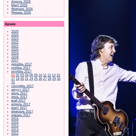
Апрель 2026
Март 2026
Февраль 2026
Январь 2026
Архив
2025
2024
2023
2022
2021
2020
2019
2018
2017
декабрь 2017
ноябрь 2017
октябрь 2017
01
02
03
04
05
09
10
11
12
13
15
17
19
20
21
24
25
26
27
28
29
30
31
сентябрь 2017
август 2017
июль 2017
июнь 2017
май 2017
апрель 2017
март 2017
февраль 2017
январь 2017
2016
2015
2014
2013
2012