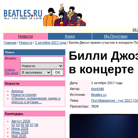
10.
Новости
Книги
Мр.Поустман
Главная
/
Новости
/
1 октября 2017 года
/ Билли Джоэл принял участие в концерте П
Билли Джоэ
Поиск
Искать:
в концерте
Советы
Vox populi
Дата:
1 октября 2017 года
Новости
Автор:
thorkhild
Анонсы
Источник:
Beatles.ru
Новости Usenet
«Перлы» телевидения, радио и
Тема:
Пол Маккартни - тур '2017 (
прессы о музыке…
Просмотры:
3928
Календарь
Август 2026
02
03
05
06
07
08
Июль 2026
Июнь 2026
Май 2026