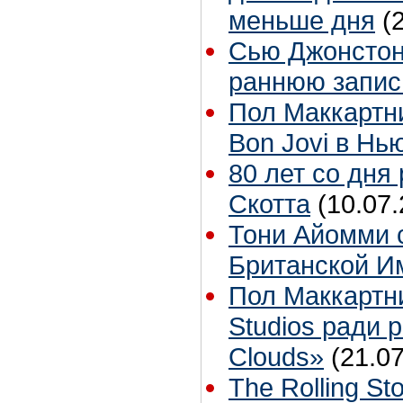
меньше дня
(
Сью Джонстон 
раннюю запис
Пол Маккартн
Bon Jovi в Нь
80 лет со дня
Скотта
(10.07.
Тони Айомми 
Британской И
Пол Маккартн
Studios ради р
Clouds»
(21.07
The Rolling S