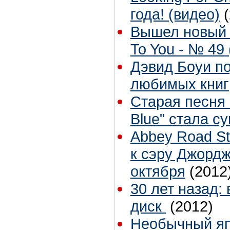
года! (видео)
Вышел новый 
To You - № 49 
Дэвид Боуи п
любимых книг
Старая песня 
Blue" стала с
Abbey Road S
к сэру Джордж
октября
(2012
30 лет назад:
диск
(2012)
Необычный яп