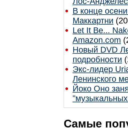
Лос-Анджелес
В конце осени
Маккартни
(20
Let It Be... N
Amazon.com
(
Новый DVD Ле
подробности
Экс-лидер Uri
Ленинского м
Йоко Оно заня
"музыкальных
Самые поп