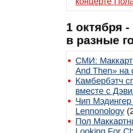
концерте Пол
1 октября -
в разные г
СМИ: Маккарт
And Then» на 
Камбербэтч сп
вместе с Дэв
Чип Мэдингер
Lennonology
(
Пол Маккартн
Looking For C