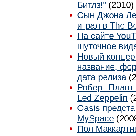
Битлз!"
(2010)
Сын Джона Лен
играл в The Be
На сайте You
шуточное виде
Новый концер
название, фо
дата релиза
(
Роберт Плант
Led Zeppelin
(
Oasis предста
MySpace
(200
Пол Маккартни