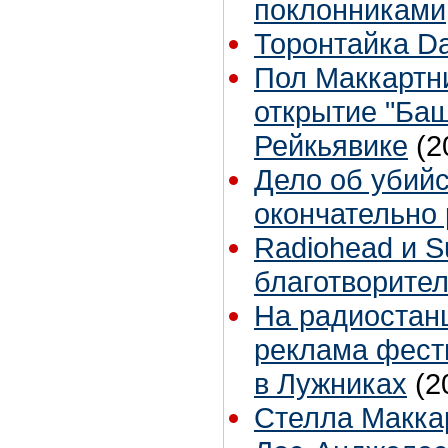
поклонниками
Торонтайка Dai
Пол Маккартни
открытие "Ба
Рейкьявике
(2
Дело об убий
окончательно
Radiohead и S
благотворите
На радиостан
реклама фест
в Лужниках
(2
Стелла Маккар