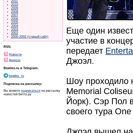
2011
2010
2009
2008
2007
2006
2005
2004
Еще один извес
2003
2002
2000-2002 (старый сайт)
участие в конце
RSS:
передает
Entert
Новости
Джоэл.
Анонсы
Beatles.ru в Telegram:
beatles_ru
Шоу проходило н
Подписка на рассылку:
Memorial Colise
Вы можете
подписаться
на рассылку
новостей Битлз.ру
Йорк). Сэр Пол 
своего тура One
Джоэл вышел на 