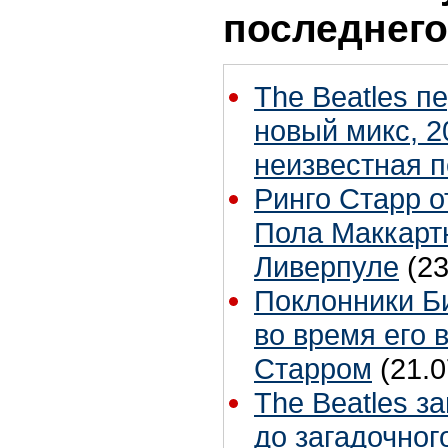
последнего
The Beatles п
новый микс, 2
неизвестная 
Ринго Старр о
Пола Маккартн
Ливерпуле
(23
Поклонники Б
во время его 
Старром
(21.0
The Beatles з
до загадочног