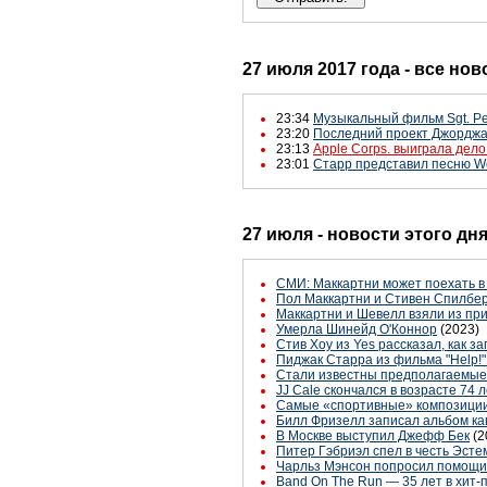
27 июля 2017 года - все нов
23:34
Музыкальный фильм Sgt. Pep
23:20
Последний проект Джорджа
23:13
Apple Corps. выиграла дело
23:01
Старр представил песню We'
27 июля - новости этого дн
СМИ: Маккартни может поехать в
Пол Маккартни и Стивен Спилбер
Маккартни и Шевелл взяли из пр
Умерла Шинейд О'Коннор
(2023)
Стив Хоу из Yes рассказал, как 
Пиджак Старра из фильма "Help!" 
Стали известны предполагаемые 
JJ Cale скончался в возрасте 74 
Самые «спортивные» композиции
Билл Фризелл записал альбом ка
В Москве выступил Джефф Бек
(2
Питер Гэбриэл спел в честь Эст
Чарльз Мэнсон попросил помощи 
Band On The Run — 35 лет в хит-