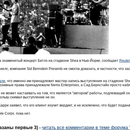
на знаменитый концерт Битлз на стадионе Shea в Нью-Йорке, сообщает
Reuter
елс, компания Sid Bernstein Presents не смогла доказать, в частности, что 
али
, что именно им принадлежит мастер-запись выступления на стадионе Shea
юзивные права принадлежали Nems Enterprises, а Сид Бернстайн просто набл
ts не может настаивать на том, что является "автором" работы, подлежащий о
ольку снимал выступление не он.
Карри заявил, что его клиент изучит вердикт, и не исключено, что будет подан
e Corps. пока нет.
казаны первые 3)
-
читать все комментарии в теме форума "