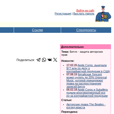
Войти на сайт
Регистрация
|
Выслать пароль
Ссылки
Спецпроекты
Дополнительно
Тема:
Битлз - защита авторских
прав
Поделиться:
Новости:
17.02.20
Apple Corps. выиграла
$77 млн по делу о
контрафактной продукции в США
07.08.19
Китайская Tencent
может купить до 20% Universal
Music, которой принадлежат
права на распространение
записей Битлз
06.02.18
Apple Corps и Subafilms
подали многомиллионный иск
из-за контрафактной продукции
Статьи:
Авторские права The Beatles -
взгляд юриста
Периодика: