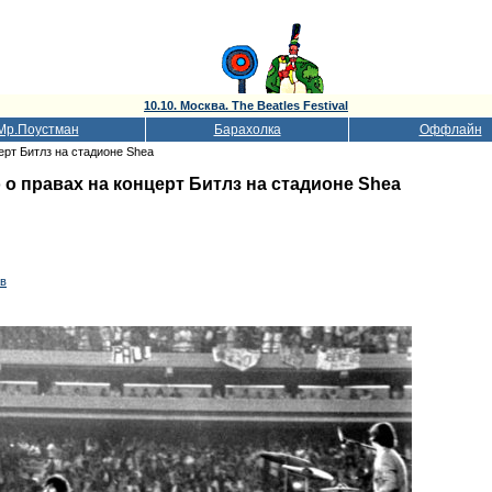
10.10. Москва. The Beatles Festival
Мр.Поустман
Барахолка
Оффлайн
церт Битлз на стадионе Shea
 о правах на концерт Битлз на стадионе Shea
ав