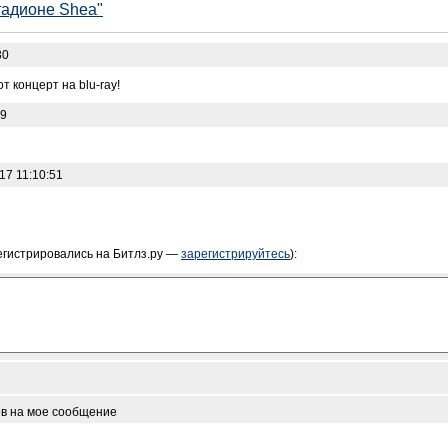
тадионе Shea"
30
т концерт на blu-ray!
29
17 11:10:51
егистрировались на Битлз.ру —
зарегистрируйтесь
):
ов на мое сообщение