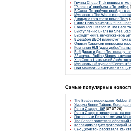
Группа Cheap Trick решила отме
"Роллинги" прибыли в Петербург
В Санкт-Петербурге пройдет выст
Музыканты The Who в ссоре из-за
Джордж с того света помог Полу
(
Cингл Пола Маккартни "Fine Line
Chaos And Creation In The Back Ya
Выступлению Битлз на Shea Stadi
Выходит книга звукоинженера Б
8 декабря BBC4 планирует показа
Оливия Харрисон попросила город
Компания EMI "дала добро" на вы
Боб Дилан и Джон Пил попадут 
22 августа Rolling Stones выпуск
Хор Свято-Никольской Любятовско
Музыкальный журнал "Сержант" по
Пол Маккартни выступил в защит
Самые популярные новости
The Beatles переиздают Rubber S
Умерла Бонни Тайлер. Легендарн
Ринго Старру - 86!
(07.07.26)
Ринго Старр отреагировал на вст
Поклонники Битлз заметили Макк
The Beatles запустили обратный 
Коллекцию редких фотографий Би
Сью Джонстон рассказала, как с