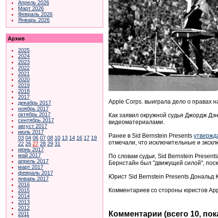
Апрель 2026
Март 2026
Февраль 2026
Январь 2026
Архив
2025
2024
2023
2022
2021
2020
2019
2018
2017
Apple Corps. выиграла дело о правах 
декабрь 2017
ноябрь 2017
октябрь 2017
Как заявил окружной судья Джордж Дэни
сентябрь 2017
видеоматериалами.
август 2017
июль 2017
Ранее в Sid Bernstein Presents
утвержд
03
04
06
07
08
10
13
14
16
17
19
отмечали, что исключительные и экскл
22
26
27
28
29
31
июнь 2017
май 2017
По словам судьи, Sid Bernstein Presen
апрель 2017
Бернстайн был "движущей силой", поск
март 2017
февраль 2017
Юрист Sid Bernstein Presents Дональд 
январь 2017
2016
Комментариев со стороны юристов Appl
2015
2014
2013
2012
Комментарии (всего 10, по
2011