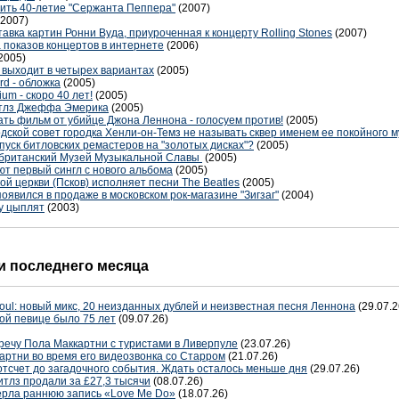
тить 40-летие "Сержанта Пеппера"
(2007)
(2007)
авка картин Ронни Вуда, приуроченная к концерту Rolling Stones
(2007)
 показов концертов в интернете
(2006)
2005)
" выходит в четырех вариантах
(2005)
rd - обложка
(2005)
um - скоро 40 лет!
(2005)
итлз Джеффа Эмерика
(2005)
ть фильм от убийце Джона Леннона - голосуем против!
(2005)
ской совет городка Хенли-он-Темз не называть сквер именем ее покойного 
пуск битловских ремастеров на "золотых дисках"?
(2005)
в британский Музей Музыкальной Славы
(2005)
ают первый сингл с нового альбома
(2005)
й церкви (Псков) исполняет песни The Beatles
(2005)
явился в продаже в московском рок-магазине "Зигзаг"
(2004)
у цыплят
(2003)
 последнего месяца
oul: новый микс, 20 неизданных дублей и неизвестная песня Леннона
(29.07.2
ой певице было 75 лет
(09.07.26)
речу Пола Маккартни с туристами в Ливерпуле
(23.07.26)
артни во время его видеозвонка со Старром
(21.07.26)
отсчет до загадочного события. Ждать осталось меньше дня
(29.07.26)
тлз продали за £27,3 тысячи
(08.07.26)
терла раннюю запись «Love Me Do»
(18.07.26)