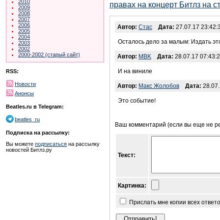
2010
правах на концерт Битлз на с
2009
2008
2007
2006
Автор:
Стас
Дата:
27.07.17 23:42:
2005
2004
Осталось дело за малым: Издать это
2003
2002
2000-2002 (старый сайт)
Автор:
MBK
Дата:
28.07.17 07:43:
И на виниле
RSS:
Новости
Автор:
Макс Жолобов
Дата:
28.07.
Анонсы
Это событие!
Beatles.ru в Telegram:
beatles_ru
Ваш комментарий (если вы еще не р
Подписка на рассылку:
Вы можете
подписаться
на рассылку
новостей Битлз.ру
Текст:
Картинка:
Прислать мне копии всех ответ