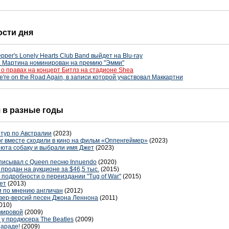
ости дня
per's Lonely Hearts Club Band выйдет на Blu-ray
 Мартина номинирован на премию "Эмми"
 о правах на концерт Битлз на стадионе Shea
re on the Road Again, в записи которой участвовал Маккартни
я в разные годы
 тур по Австралии
(2023)
г вместе сходили в кино на фильм «Оппенгеймер»
(2023)
июта собаку и выбрали имя Джет
(2023)
записывал с Queen песню Innuendo
(2020)
продан на аукционе за $46,5 тыс.
(2015)
подробности о переиздании "Tug of War"
(2015)
лет
(2013)
 по мнению англичан
(2012)
вер-версий песен Джона Леннона
(2011)
010)
емировой
(2009)
у продюсера The Beatles
(2009)
параде!
(2009)