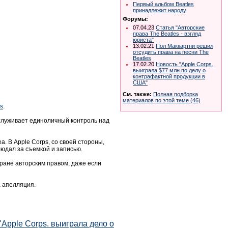
Первый альбом Beatles
принадлежит народу
Форумы:
07.04.23
Статья "Авторские
права The Beatles - взгляд
юриста"
13.02.21
Пол Маккартни решил
отсудить права на песни The
Beatles
17.02.20
Новость "Apple Corps.
выиграла $77 млн по делу о
контрафактной продукции в
США"
См. также:
Полная подборка
материалов по этой теме (46)
s
.
заслуживает единоличный контроль над
. В Apple Corps, со своей стороны,
юдал за съемкой и записью.
хране авторским правом, даже если
а апелляция.
Apple Corps. выиграла дело о