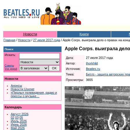
Новости
Книги
Главная
/
Новости
/
27 июля 2017 года
/ Apple Corps. выиграла дело о правах на кон
Apple Corps. выиграла дело
Поиск
Искать:
Дата:
27 июля 2017 года
Автор:
thorkhild
Советы
Источник:
Beatles.ru
Vox populi
Тема:
Битлз - защита авторских пр
Новости
Просмотры:
3655
Анонсы
Новости Usenet
«Перлы» телевидения, радио и
прессы о музыке…
Календарь
Август 2026
02
03
05
Июль 2026
Июнь 2026
Май 2026