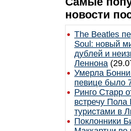
Самые поп
новости по
The Beatles п
Soul: новый м
дублей и неиз
Леннона
(29.0
Умерла Бонни
певице было 7
Ринго Старр о
встречу Пола 
туристами в 
Поклонники Б
Маккартни во 