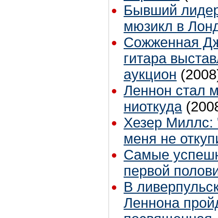
Бывший лидер
мюзикл в Лон
Сожженная Д
гитара выстав
аукцион
(2008
Леннон стал 
ниоткуда
(200
Хезер Миллс: 
меня не отку
Самые успешн
первой полови
В ливерпульс
Леннона пройд