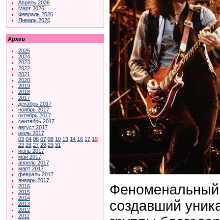
Апрель 2026
Март 2026
Февраль 2026
Январь 2026
Архив
2025
2024
2023
2022
2021
2020
2019
2018
2017
декабрь 2017
ноябрь 2017
октябрь 2017
сентябрь 2017
август 2017
июль 2017
03
04
06
07
08
10
13
14
16
17
19
22
26
27
28
29
31
июнь 2017
май 2017
апрель 2017
март 2017
февраль 2017
январь 2017
Феноменальный 
2016
2015
2014
создавший уник
2013
2012
2011