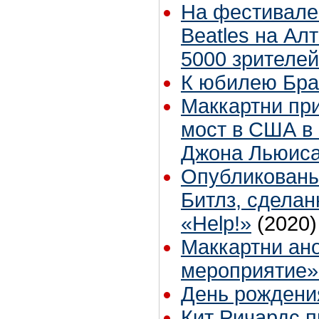
На фестивале 
Beatles на Ал
5000 зрителей
К юбилею Бра
Маккартни пр
мост в США в 
Джона Льюис
Опубликованы
Битлз, сдела
«Help!»
(2020)
Маккартни ан
мероприятие»
День рождени
Кит Ричардс 