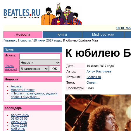
10.10. Мо
Новости
Книги
Мр.Поустман
Главная
/
Новости
/
19 июля 2017 года
/ К юбилею Брайана Мэя
К юбилею Б
Поиск
Искать:
Дата:
19 июля 2017 года
Советы
Vox populi
Автор:
Антон Расплюев
Источник:
Beatles.ru
Новости
Тема:
Queen
Анонсы
Просмотры:
5848
Новости Usenet
«Перлы» телевидения, радио и
прессы о музыке…
Календарь
Август 2026
02
03
05
06
Июль 2026
Июнь 2026
Май 2026