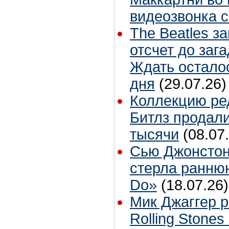
видеозвонка 
The Beatles з
отсчет до заг
Ждать остало
дня
(29.07.26)
Коллекцию ре
Битлз продали
тысячи
(08.07
Сью Джонстон
стерла ранню
Do»
(18.07.26)
Мик Джаггер р
Rolling Stones