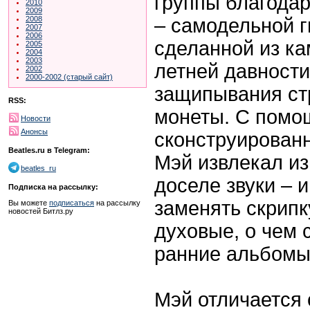
группы благода
2010
2009
– самодельной г
2008
2007
2006
сделанной из ка
2005
2004
2003
летней давности
2002
2000-2002 (старый сайт)
защипывания ст
RSS:
монеты. С помо
Новости
Анонсы
сконструирован
Beatles.ru в Telegram:
Мэй извлекал и
beatles_ru
доселе звуки – 
Подписка на рассылку:
заменять скрипк
Вы можете
подписаться
на рассылку
новостей Битлз.ру
духовые, о чем 
ранние альбомы
Мэй отличается