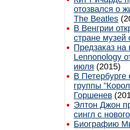
отозвался о 
The Beatles
(2
В Венгрии отк
стране музей 
Предзаказ на
Lennonology о
июля
(2015)
В Петербурге 
группы "Коро
Горшенев
(20
Элтон Джон п
сингл с новог
Биографию Ми