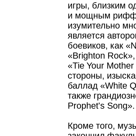
игры, близким о
и мощным риффа
изумительно мно
является автор
боевиков, как «N
«Brighton Rock»,
«Tie Your Mother
стороны, изыск
баллад «White Q
также грандиозн
Prophet's Song»
Кроме того, муз
закончил факуль