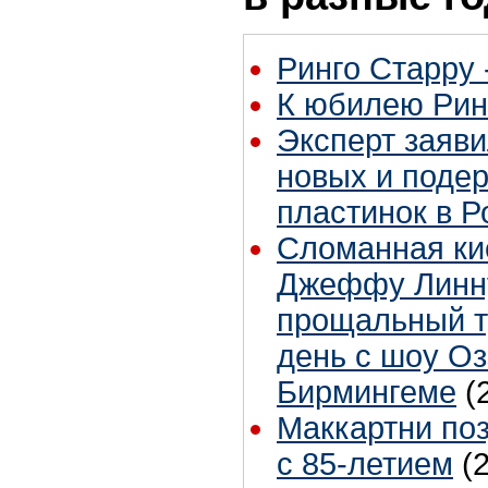
Ринго Старру -
К юбилею Рин
Эксперт заяви
новых и поде
пластинок в Р
Сломанная ки
Джеффу Линну
прощальный т
день с шоу Оз
Бирмингеме
(
Маккартни по
с 85-летием
(