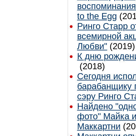
воспоминания
to the Egg
(20
Ринго Старр о
всемирной ак
Любви"
(2019)
К дню рожден
(2018)
Сегодня испол
барабанщику г
сэру Ринго Ст
Найдено "одн
фото" Майка 
Маккартни
(20