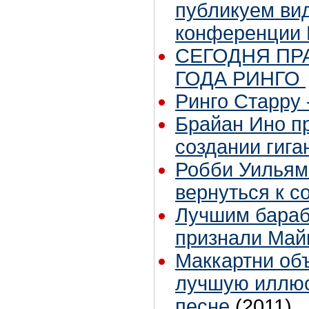
публикуем вид
конференции 
СЕГОДНЯ ПР
ГОДА РИНГО
Ринго Старру -
Брайан Ино пр
создании гига
Робби Уильям
вернуться к с
Лучшим бараб
признали Май
Маккартни объ
лучшую иллюс
песне
(2011)