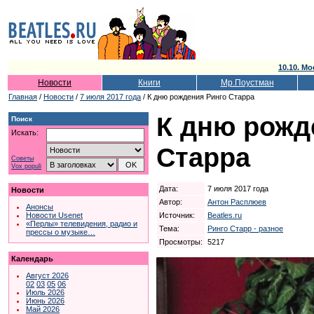
10.10. Мо
Новости
Книги
Мр.Поустман
Главная
/
Новости
/
7 июля 2017 года
/ К дню рождения Ринго Старра
К дню рожд
Поиск
Искать:
Старра
Советы
Vox populi
Дата:
7 июля 2017 года
Новости
Автор:
Антон Расплюев
Анонсы
Источник:
Beatles.ru
Новости Usenet
«Перлы» телевидения, радио и
Тема:
Ринго Старр - разное
прессы о музыке…
Просмотры:
5217
Календарь
Август 2026
02
03
05
06
Июль 2026
Июнь 2026
Май 2026