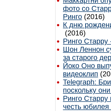
Маккартни оп
фото со Стар
Ринго
(2016)
К дню рожден
(2016)
Ринго Старру 
Шон Леннон су
за старого де
Йоко Оно вып
видеоклип
(20
Telegraph: Бр
поскольку они
Ринго Старру 
честь юбилея