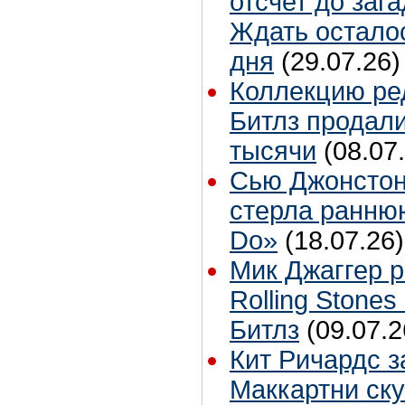
отсчет до заг
Ждать остало
дня
(29.07.26)
Коллекцию ре
Битлз продали
тысячи
(08.07
Сью Джонстон
стерла ранню
Do»
(18.07.26)
Мик Джаггер р
Rolling Stones
Битлз
(09.07.2
Кит Ричардс з
Маккартни ску