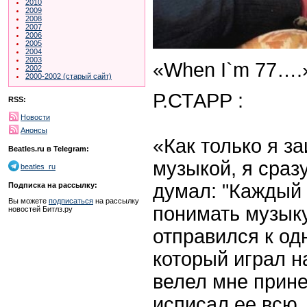
2010
2009
2008
2007
2006
2005
2004
2003
«When I`m 77…
2002
2000-2002 (старый сайт)
Р.СТАРР :
RSS:
Новости
Анонсы
«Как только я з
Beatles.ru в Telegram:
музыкой, я сразу
beatles_ru
думал: "Каждый 
Подписка на рассылку:
Вы можете
подписаться
на рассылку
понимать музыку
новостей Битлз.ру
отправился к од
который играл н
велел мне прине
исписал ее всю,