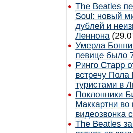
The Beatles п
Soul: новый м
дублей и неиз
Леннона
(29.0
Умерла Бонни
певице было 7
Ринго Старр о
встречу Пола 
туристами в 
Поклонники Б
Маккартни во 
видеозвонка 
The Beatles з