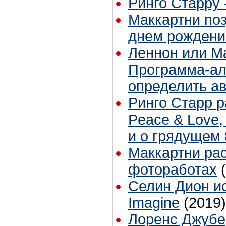
Ринго Старру 
Маккартни по
днем рождени
Леннон или М
Программа-ал
определить а
Ринго Старр р
Peace & Love,
и о грядущем 
Маккартни рас
фотоработах
Селин Дион и
Imagine
(2019)
Лоренс Джубе