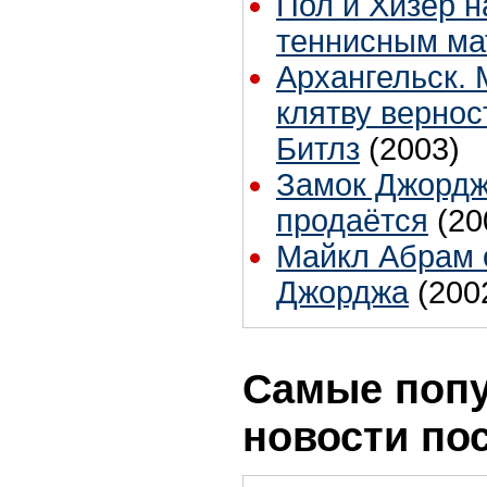
Пол и Хизер 
теннисным ма
Архангельск.
клятву вернос
Битлз
(2003)
Замок Джордж
продаётся
(20
Майкл Абрам о
Джорджа
(200
Самые поп
новости по