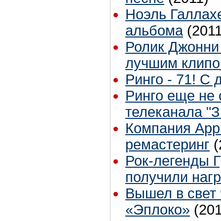
Ноэль Галлах
альбома
(2011
Ролик Джонни
лучшим клипо
Ринго - 71! С
Ринго еще не 
телеканала "З
Компания Appl
ремастеринг
(
Рок-легенды 
получили наг
Вышел в свет
«Эплоко»
(20