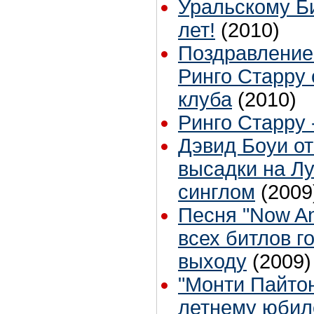
Уральскому Би
лет!
(2010)
Поздравление
Ринго Старру 
клуба
(2010)
Ринго Старру -
Дэвид Боуи о
высадки на Лу
синглом
(2009
Песня "Now An
всех битлов г
выходу
(2009)
"Монти Пайтон
летнему юби