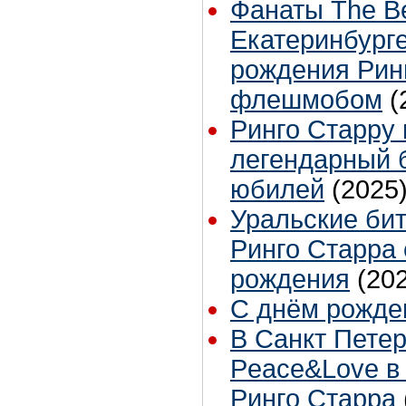
Фанаты The Be
Екатеринбург
рождения Рин
флешмобом
(
Ринго Старру 
легендарный 
юбилей
(2025
Уральские би
Ринго Старра 
рождения
(20
С днём рожден
В Санкт Пете
Peace&Love в
Ринго Старра