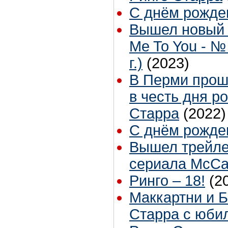
С днём рожден
Вышел новый 
Me To You - №
г.)
(2023)
В Перми прош
в честь дня р
Старра
(2022)
С днём рожден
Вышел трейле
сериала McCar
Ринго – 18!
(2
Маккартни и 
Старра с юби