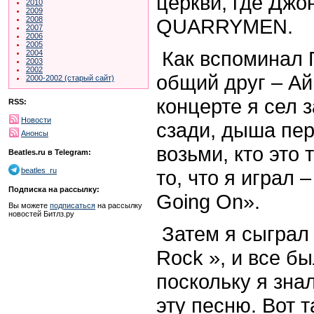
церкви, где Джо
2010
2009
QUARRYMEN.
2008
2007
2006
2005
Как вспоминал П
2004
2003
2002
общий друг – Ай
2000-2002 (старый сайт)
концерте я сел 
RSS:
Новости
сзади, дыша пер
Анонсы
возьми, кто это
Beatles.ru в Telegram:
то, что я играл 
beatles_ru
Подписка на рассылку:
Going On».
Вы можете
подписаться
на рассылку
новостей Битлз.ру
Затем я сыграл н
Rock », и все б
поскольку я зна
эту песню. Вот т