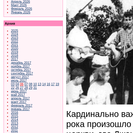
Апрель 2026
Март 2026
Февраль 2026
Январь 2026
Архив
2025
2024
2023
2022
2021
2020
2019
2018
2017
декабрь 2017
ноябрь 2017
октябрь 2017
сентябрь 2017
август 2017
июль 2017
03
04
06
07
08
10
13
14
16
17
19
22
26
27
28
29
31
июнь 2017
май 2017
апрель 2017
март 2017
февраль 2017
январь 2017
Кардинально ва
2016
2015
2014
рока произошло 
2013
2012
2011