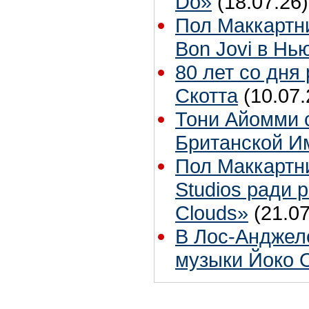
Do»
(18.07.26)
Пол Маккартн
Bon Jovi в Нь
80 лет со дня
Скотта
(10.07.
Тони Айомми 
Британской И
Пол Маккартн
Studios ради р
Clouds»
(21.07
В Лос-Анджел
музыки Йоко 