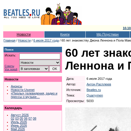
10.10
Новости
Книги
Мр.Поустман
Главная
/
Новости
/
6 июля 2017 года
/ 60 лет знакомству Джона Леннона и Пола Мак
60 лет зна
Поиск
Искать:
Леннона и 
Советы
Vox populi
Дата:
6 июля 2017 года
Новости
Автор:
Антон Расплюев
Анонсы
Источник:
Beatles.ru
Новости Usenet
«Перлы» телевидения, радио и
Тема:
Quarrymen
прессы о музыке…
Просмотры:
5033
Календарь
Август 2026
02
03
05
06
07
08
Июль 2026
Июнь 2026
Май 2026