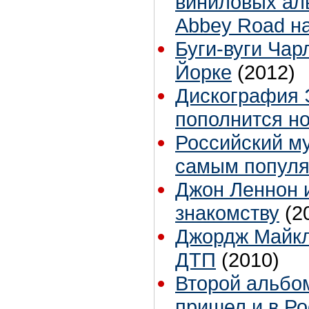
виниловых аль
Abbey Road н
Буги-вуги Чар
Йорке
(2012)
Дискография 
пополнится н
Российский м
самым популя
Джон Леннон и
знакомству
(2
Джордж Майкл
ДТП
(2010)
Второй альбо
пришел и в Р