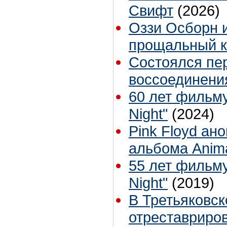
Свифт
(2026)
Оззи Осборн и
прощальный к
Состоялся пе
воссоединени
60 лет фильму
Night"
(2024)
Pink Floyd ан
альбома Anim
55 лет фильму
Night"
(2019)
В Третьяковск
отреставриро