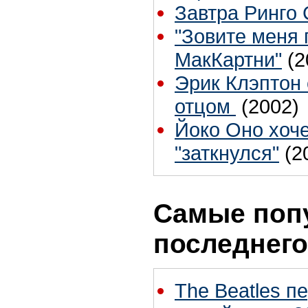
Завтра Ринго С
"Зовите меня
МакКартни"
(2
Эрик Клэптон 
отцом
(2002)
Йоко Оно хоче
"заткнулся"
(2
Самые поп
последнего
The Beatles п