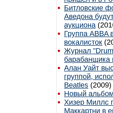
Битловские ф
Аведона буду
аукциона
(201
Группа ABBA 
вокалисток
(2
Журнал "Drum
барабанщика 
Алан Уайт выс
группой, исп
Beatles
(2009)
Новый альбом
Хизер Миллс 
Маккартни в 