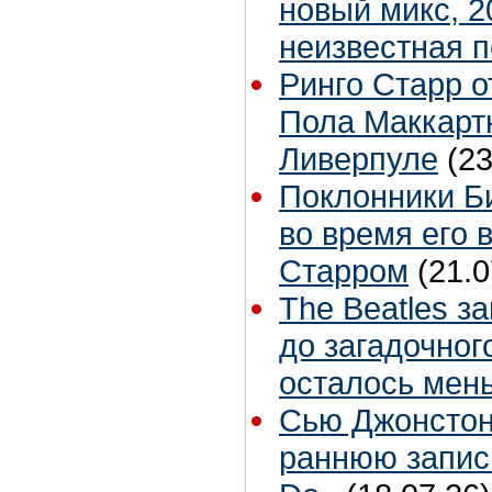
новый микс, 2
неизвестная 
Ринго Старр о
Пола Маккартн
Ливерпуле
(23
Поклонники Б
во время его 
Старром
(21.0
The Beatles з
до загадочног
осталось мен
Сью Джонстон 
раннюю запис