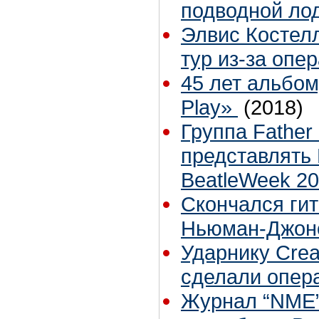
подводной ло
Элвис Костел
тур из-за опе
45 лет альбому
Play»
(2018)
Группа Father
представлять 
BeatleWeek 2
Скончался ги
Ньюман-Джон
Ударнику Cre
сделали опер
Журнал “NME”