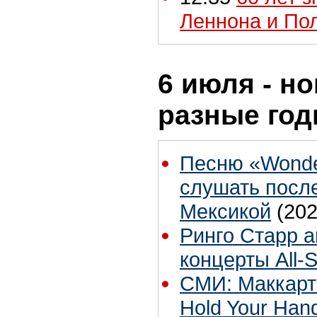
Леннона и По
6 июля - но
разные го
Песню «Wonde
слушать посл
Мексикой
(202
Ринго Старр 
концерты All-S
СМИ: Маккартн
Hold Your Han