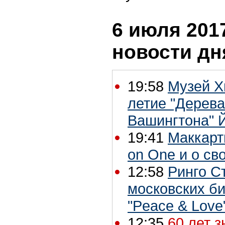
6 июля 2017
новости дн
19:58
Музей Х
летие "Дерев
Вашингтона" 
19:41
Маккарт
on One и о св
12:58
Ринго С
московских б
"Peace & Love
12:35
60 лет 