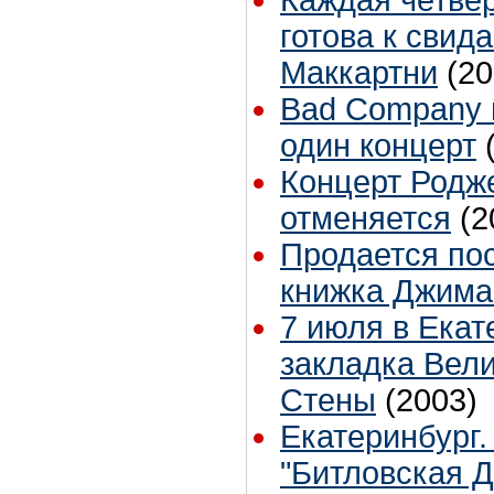
готова к свид
Маккартни
(20
Bad Company 
один концерт
Концерт Родже
отменяется
(2
Продается по
книжка Джима
7 июля в Екат
закладка Вел
Стены
(2003)
Екатеринбург
"Битловская Д