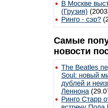
В Москве высту
(Грузия)
(2003
Ринго - сэр?
(
Самые поп
новости по
The Beatles п
Soul: новый м
дублей и неиз
Леннона
(29.0
Ринго Старр о
встречу Пола 