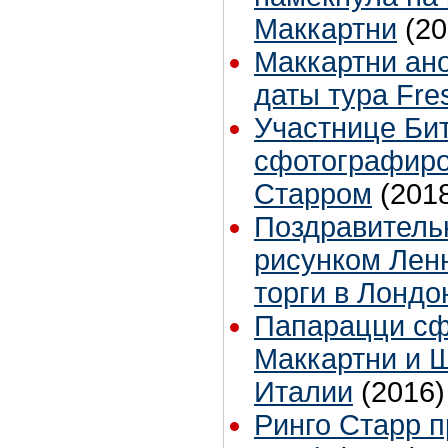
Маккартни
(20
Маккартни ан
даты тура Fre
Участнице Бит
сфотографиро
Старром
(201
Поздравитель
рисунком Лен
торги в Лондо
Папарацци с
Маккартни и 
Италии
(2016)
Ринго Старр 