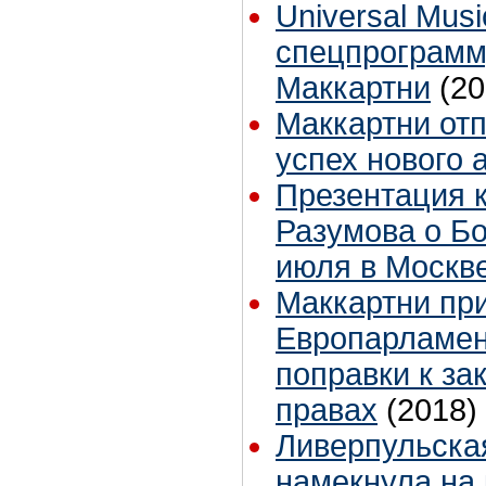
Universal Mus
спецпрограмм
Маккартни
(20
Маккартни от
успех нового 
Презентация 
Разумова о Б
июля в Москв
Маккартни пр
Европарламен
поправки к за
правах
(2018)
Ливерпульска
намекнула на 