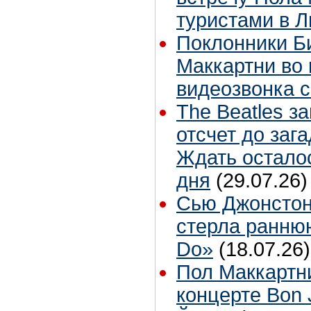
туристами в 
Поклонники Б
Маккартни во 
видеозвонка 
The Beatles з
отсчет до заг
Ждать остало
дня
(29.07.26)
Сью Джонстон
стерла ранню
Do»
(18.07.26)
Пол Маккартн
концерте Bon 