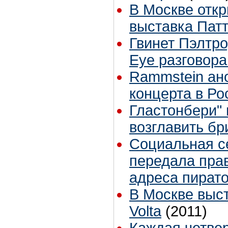
В Москве откр
выставка Пат
Гвинет Пэлтро
Eye разговора
Rammstein ан
концерта в Ро
Гластонбери"
возглавить бр
Социальная се
передала пра
адреса пират
В Москве выс
Volta
(2011)
Каждая четве