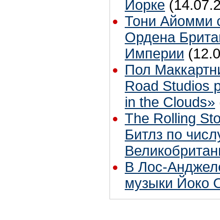
Йорке
(14.07.
Тони Айомми 
Ордена Брита
Империи
(12.
Пол Маккартн
Road Studios 
in the Clouds»
The Rolling S
Битлз по чис
Великобритан
В Лос-Анджел
музыки Йоко 