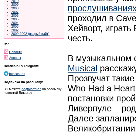
2010
2009
прослушивания
2008
2007
проходил в Cave
2006
2005
2004
Хейворт, играть
2003
2002
2000-2002 (старый сайт)
честь.
RSS:
Новости
В музыкальном 
Анонсы
Musical
расскажу
Beatles.ru в Telegram:
beatles_ru
Прозвучат такие
Подписка на рассылку:
Who Had a Heart 
Вы можете
подписаться
на рассылку
новостей Битлз.ру
постановки прой
Ливерпуле – род
Далее запланиро
Великобритании