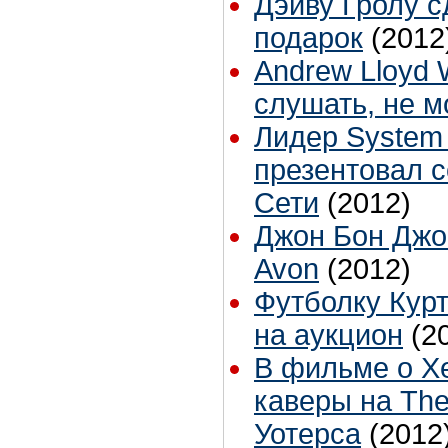
Дэйву Гролу 
подарок
(2012
Andrew Lloyd
слушать, не м
Лидер System 
презентовал с
Сети
(2012)
Джон Бон Джо
Avon
(2012)
Футболку Кур
на аукцион
(2
В фильме о Х
каверы на The
Уотерса
(2012