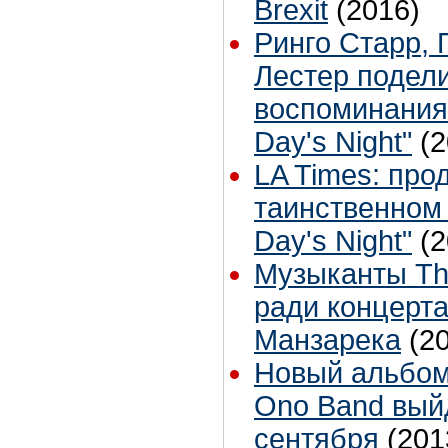
Brexit
(2016)
Ринго Старр, 
Лестер подел
воспоминания
Day's Night"
(2
LA Times: про
таинственном 
Day's Night"
(2
Музыканты Th
ради концерт
Манзарека
(2
Новый альбом 
Ono Band вый
сентября
(201