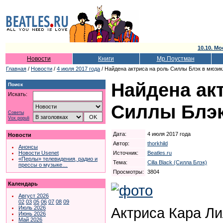
10.10. Мо
Новости
Книги
Мр.Поустман
Главная
/
Новости
/
4 июля 2017 года
/ Найдена актриса на роль Силлы Блэк в мюзик
Найдена ак
Поиск
Искать:
Силлы Блэк
Советы
Vox populi
Дата:
4 июля 2017 года
Новости
Автор:
thorkhild
Анонсы
Источник:
Beatles.ru
Новости Usenet
«Перлы» телевидения, радио и
Тема:
Cilla Black (Силла Блэк)
прессы о музыке…
Просмотры:
3804
Календарь
Август 2026
02
03
05
06
07
08
09
Июль 2026
Актриса Кара Ли
Июнь 2026
Май 2026