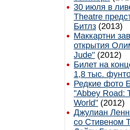
30 июля в лив
Theatre предс
Битлз
(2013)
Маккартни за
открытия Оли
Jude"
(2012)
Билет на конц
1,8 тыс. фунт
Редкие фото Б
"Abbey Road: T
World"
(2012)
Джулиан Ленн
со Стивеном 