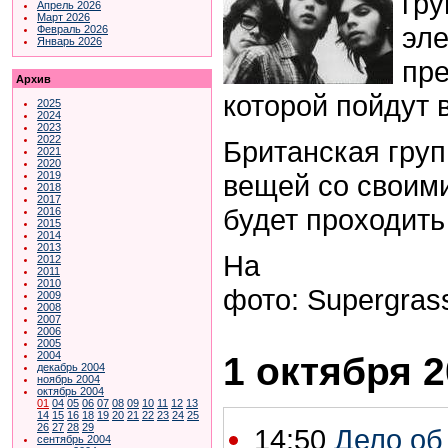
гру
Апрель 2026
Март 2026
эле
Февраль 2026
Январь 2026
пре
Архив
которой пойдут 
2025
2024
2023
2022
Британская гру
2021
2020
вещей со своими
2019
2018
2017
будет проходить
2016
2015
2014
2013
На
2012
2011
2010
ф
ото: Supergra
2009
2008
2007
2006
2005
2004
1 октября 2
декабрь 2004
ноябрь 2004
октябрь 2004
01
04
05
06
07
08
09
10
11
12
13
14
15
16
18
19
20
21
22
23
24
25
26
27
28
29
14:50
Дело об
сентябрь 2004