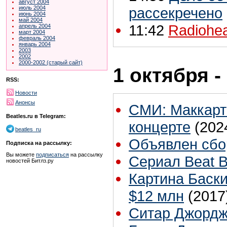
август 2004
июль 2004
рассекречено
июнь 2004
май 2004
11:42
Radiohea
апрель 2004
март 2004
февраль 2004
январь 2004
2003
2002
2000-2002 (старый сайт)
1 октября -
RSS:
Новости
Анонсы
СМИ: Маккарт
Beatles.ru в Telegram:
концерте
(202
beatles_ru
Объявлен сбор
Подписка на рассылку:
Вы можете
подписаться
на рассылку
Сериал Beat B
новостей Битлз.ру
Картина Баски
$12 млн
(2017
Ситар Джордж