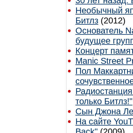
30 лет назад:
Необычный яп
Битлз
(2012)
Основатель Na
будущее груп
Концерт памя
Manic Street 
Пол Маккартн
сочувственно
Радиостанция 
только Битлз!"
Сын Джона Лен
На сайте YouT
Back"
(2009)