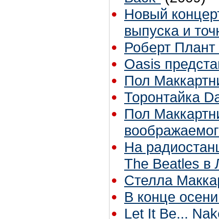
Новый концер
выпуска и точ
Роберт Плант 
Oasis предст
Пол Маккартни
Торонтайка Dai
Пол Маккартни
воображаемог
На радиостан
The Beatles в
Стелла Макка
В конце осени
Let It Be... 