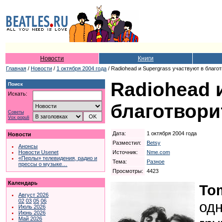
Новости
Книги
Главная
/
Новости
/
1 октября 2004 года
/ Radiohead и Supergrass участвуют в благо
Radiohead 
Поиск
Искать:
благотвори
Советы
Vox populi
Дата:
1 октября 2004 года
Новости
Разместил:
Betsy
Анонсы
Источник:
Nme.com
Новости Usenet
«Перлы» телевидения, радио и
Тема:
Разное
прессы о музыке…
Просмотры:
4423
Календарь
To
Август 2026
02
03
05
06
одн
Июль 2026
Июнь 2026
Май 2026