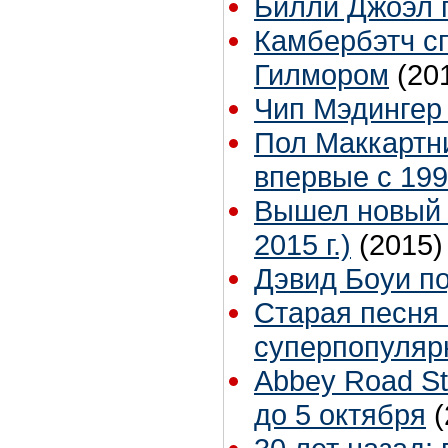
Билли Джоэл 
Камбербэтч сп
Гилмором
(20
Чип Мэдингер 
Пол Маккартни
впервые с 199
Вышел новый 
2015 г.)
(2015)
Дэвид Боуи п
Старая песня 
суперпопуляр
Abbey Road St
до 5 октября
(