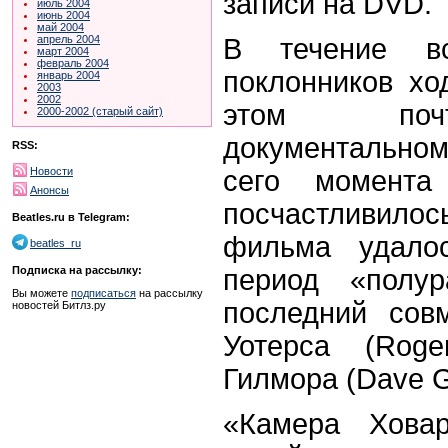
записи на DVD.
июль 2004
июнь 2004
май 2004
В течение в
апрель 2004
март 2004
февраль 2004
поклонников хо
январь 2004
2003
2002
этом поч
2000-2002 (старый сайт)
документально
RSS:
сего момент
Новости
Анонсы
посчастливилос
Beatles.ru в Telegram:
фильма удалос
beatles_ru
период «полу
Подписка на рассылку:
Вы можете
подписаться
на рассылку
последний сов
новостей Битлз.ру
Уотерса (Rog
Гилмора (Dave G
«Камера Хова