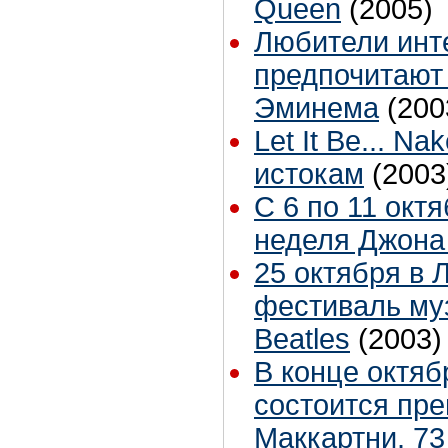
Queen
(2005)
Любители инт
предпочитают
Эминема
(200
Let It Be... Na
истокам
(2003
С 6 по 11 окт
неделя Джона
25 октября в 
фестиваль му
Beatles
(2003)
В конце октяб
состоится пр
Маккартни. 73