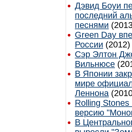
Дэвид Боуи пе
последний ал
песнями
(2013
Green Day вп
России
(2012)
Сэр Элтон Дж
Вильнюсе
(20
В Японии зак
мире официал
Леннона
(2010
Rolling Stone
версию "Моно
В Центрально
выросли "Зем