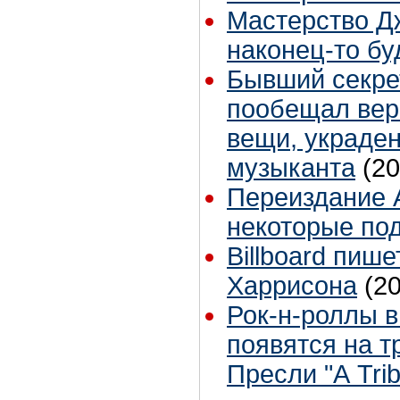
Мастерство 
наконец-то бу
Бывший секре
пообещал вер
вещи, украде
музыканта
(20
Переиздание A
некоторые по
Billboard пиш
Харрисона
(2
Рок-н-роллы в
появятся на 
Пресли "А Trib