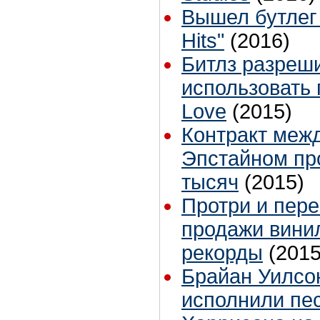
Вышел бутлег 
Hits"
(2016)
Битлз разреш
использовать 
Love
(2015)
Контракт меж
Эпстайном пр
тысяч
(2015)
Протри и пер
продажи вини
рекорды
(2015
Брайан Уилсо
исполнили пе