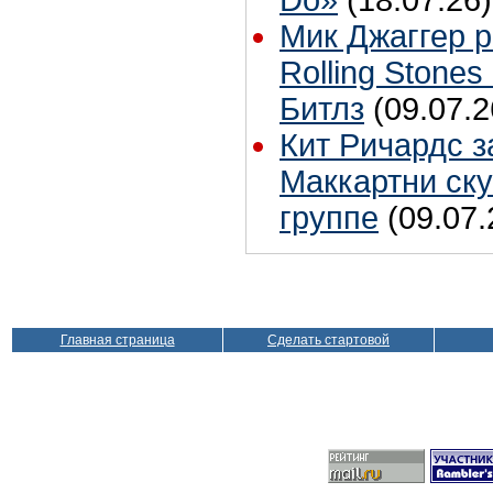
Do»
(18.07.26)
Мик Джаггер р
Rolling Stones
Битлз
(09.07.2
Кит Ричардс з
Маккартни ску
группе
(09.07.
Главная страница
Сделать стартовой