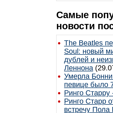
Самые поп
новости по
The Beatles п
Soul: новый м
дублей и неиз
Леннона
(29.0
Умерла Бонни
певице было 7
Ринго Старру -
Ринго Старр о
встречу Пола 