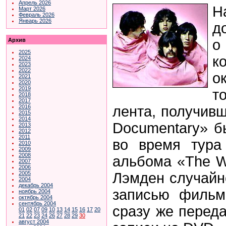
Апрель 2026
Н
Март 2026
Февраль 2026
Январь 2026
д
о
Архив
2025
к
2024
2023
2022
о
2021
2020
2019
т
2018
2017
лента, получивш
2016
2015
2014
Documentary» б
2013
2012
2011
во время тура
2010
2009
2008
альбома «The W
2007
2006
Лэмден случайн
2005
2004
декабрь 2004
записью фильм
ноябрь 2004
октябрь 2004
сентябрь 2004
сразу же перед
01
02
07
09
10
13
14
15
16
17
20
21
22
23
24
26
27
28
29
30
август 2004