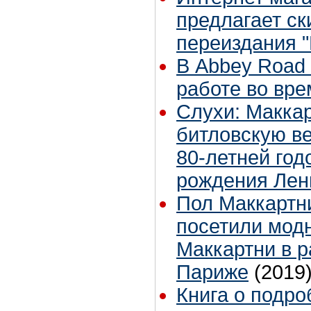
предлагает ск
переиздания "L
В Abbey Road 
работе во вр
Слухи: Макка
битловскую ве
80-летней го
рождения Лен
Пол Маккартн
посетили мод
Маккартни в 
Париже
(2019
Книга о подро