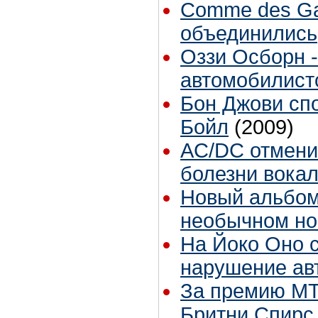
Comme des Gar
объединились
Оззи Осборн -
автомобилист
Бон Джови сп
Бойл
(2009)
AC/DC отменил
болезни вока
Новый альбом
необычном но
На Йоко Оно с
нарушение ав
За премию MT
Бритни Спирс,