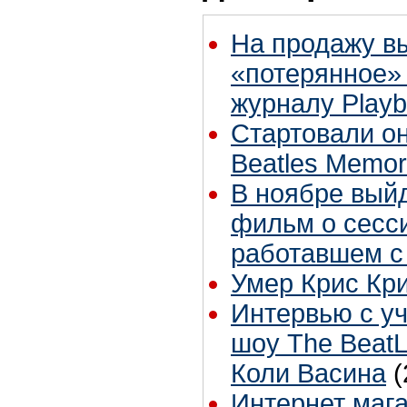
На продажу в
«потерянное»
журналу Play
Стартовали о
Beatles Memora
В ноябре вый
фильм о сесс
работавшем с
Умер Крис Кр
Интервью с у
шоу The BeatL
Коли Васина
(
Интернет мага