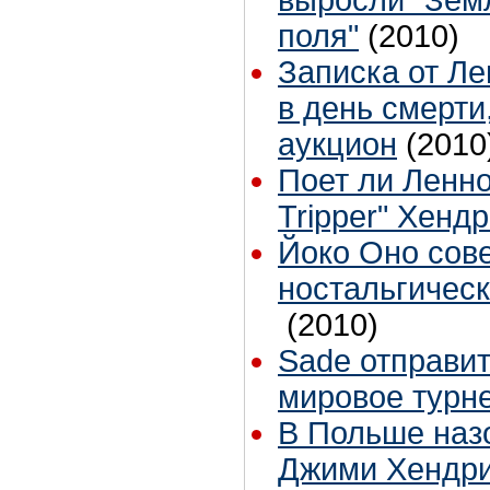
поля"
(2010)
Записка от Ле
в день смерти
аукцион
(2010
Поет ли Ленно
Tripper" Хенд
Йоко Оно сов
ностальгичес
(2010)
Sade отправит
мировое турн
В Польше наз
Джими Хендр