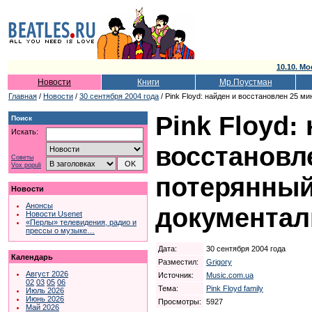
10.10. Мо
Новости
Книги
Мр.Поустман
Главная
/
Новости
/
30 сентября 2004 года
/ Pink Floyd: найден и восстановлен 25 
Pink Floyd:
Поиск
Искать:
восстановл
Советы
Vox populi
потерянны
Новости
Анонсы
документа
Новости Usenet
«Перлы» телевидения, радио и
прессы о музыке…
Дата:
30 сентября 2004 года
Календарь
Разместил:
Grigory
Август 2026
Источник:
Music.com.ua
02
03
05
06
Тема:
Pink Floyd family
Июль 2026
Июнь 2026
Просмотры:
5927
Май 2026