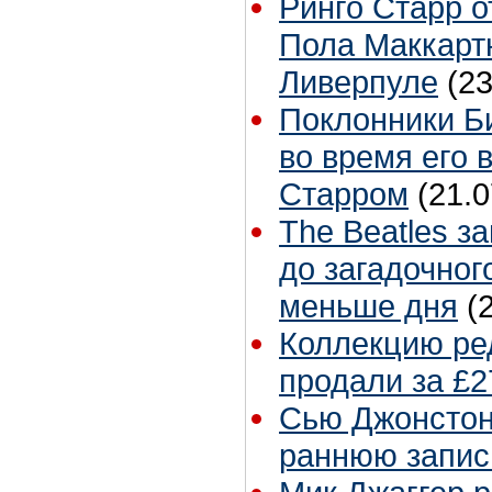
Ринго Старр о
Пола Маккартн
Ливерпуле
(23
Поклонники Б
во время его 
Старром
(21.0
The Beatles з
до загадочног
меньше дня
(
Коллекцию ре
продали за £2
Сью Джонстон 
раннюю запис