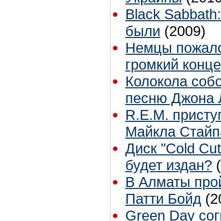
Black Sabbath
были
(2009)
Немцы пожало
громкий конц
Колокола соб
песню Джона 
R.E.M. присту
Майкла Стайп
Диск "Cold Cu
будет издан?
В Алматы про
Патти Бойд
(2
Green Day со