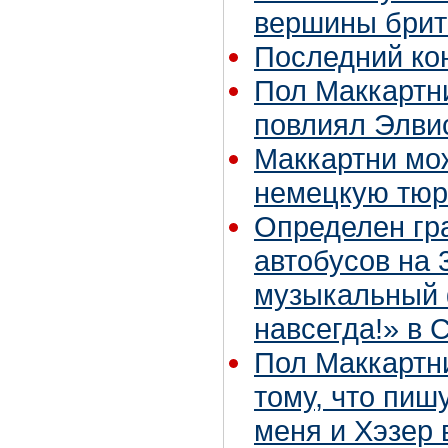
вершины брит
Последний кон
Пол Маккартн
повлиял Элви
Маккартни мож
немецкую тю
Определен гр
автобусов на
музыкальный 
навсегда!» в
Пол Маккартни
тому, что пиш
меня и Хэзер 