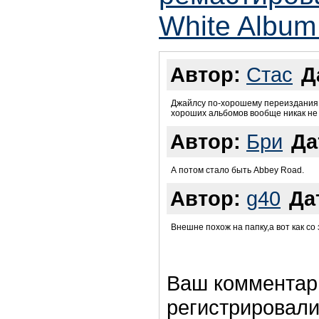
White Album
Автор:
Стас
Д
Джайлсу по-хорошему переиздания н
хороших альбомов вообще никак не ох
Автор:
Бри
Да
А потом стало быть Abbey Road.
Автор:
g40
Да
Внешне похож на папку,а вот как со 
Ваш комментар
регистрировали