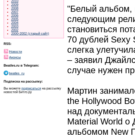
2010
2009
"Белый альбом, 
2008
2007
2006
следующим релиз
2005
2004
становиться по
2003
2002
2000-2002 (старый сайт)
70 дублей Sexy 
RSS:
слегка улетучил
Новости
– заявил Джайлс
Анонсы
Beatles.ru в Telegram:
случае нужен п
beatles_ru
Подписка на рассылку:
Мартин занималс
Вы можете
подписаться
на рассылку
новостей Битлз.ру
the Hollywood Bo
над документаль
Material World 
альбомом New П