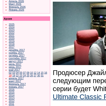
Апрель 2026
Март 2026
Февраль 2026
Январь 2026
Архив
2025
2024
2023
2022
2021
2020
2019
2018
2017
декабрь 2017
ноябрь 2017
октябрь 2017
сентябрь 2017
август 2017
июль 2017
июнь 2017
май 2017
Продюсер Джайл
02
03
04
05
07
09
10
12
14
15
16
18
19
22
23
24
25
26
27
30
31
следующим пере
апрель 2017
март 2017
февраль 2017
серии будет Whi
январь 2017
2016
2015
Ultimate Classic
2014
2013
2012
2011