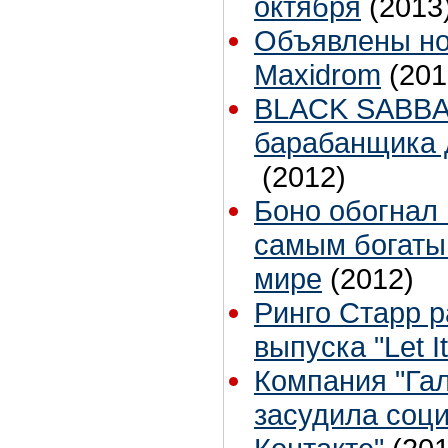
октября
(2013
Объявлены но
Maxidrom
(201
BLACK SABBA
барабанщика 
(2012)
Боно обогнал 
самым богаты
мире
(2012)
Ринго Старр р
выпуска "Let I
Компания "Гал
засудила соци