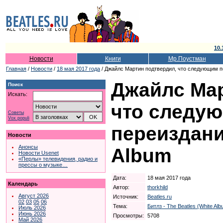
10.
Новости
Книги
Мр.Поустман
Главная
/
Новости
/
18 мая 2017 года
/ Джайлс Мартин подтвердил, что следующим п
Джайлс Мар
Поиск
Искать:
что следу
Советы
Vox populi
переиздани
Новости
Анонсы
Album
Новости Usenet
«Перлы» телевидения, радио и
прессы о музыке…
Дата:
18 мая 2017 года
Календарь
Автор:
thorkhild
Август 2026
Источник:
Beatles.ru
02
03
05
06
Тема:
Битлз - The Beatles (White Alb
Июль 2026
Июнь 2026
Просмотры:
5708
Май 2026