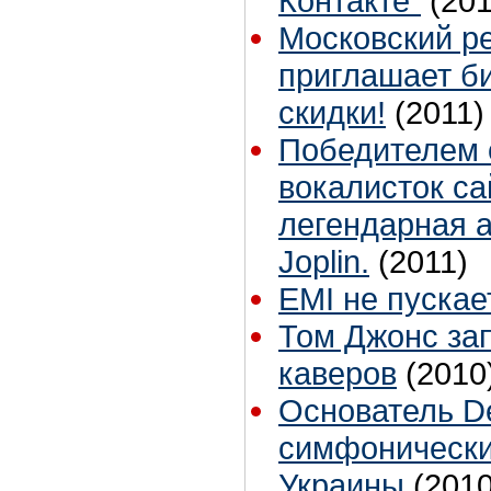
Контакте"
(201
Московский р
приглашает б
скидки!
(2011)
Победителем 
вокалисток са
легендарная а
Joplin.
(2011)
EMI не пускае
Том Джонс за
каверов
(2010
Основатель De
симфонически
Украины
(2010