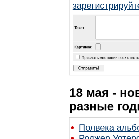
зарегистрируйт
Текст:
Картинка:
Прислать мне копии всех ответ
18 мая - но
разные го
Полвека альбо
Роджер Уотерс