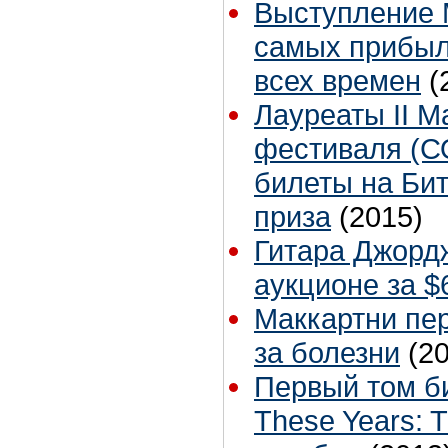
Выступление 
самых прибыл
всех времен
(
Лауреаты II М
фестиваля (С
билеты на Бит
приза
(2015)
Гитара Джорд
аукционе за $
Маккартни пер
за болезни
(2
Первый том би
These Years: T