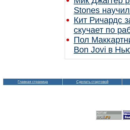
Мик Джаггер р
Stones научил
Кит Ричардс з
скучает по ра
Пол Маккартн
Bon Jovi в Нь
Главная страница
Сделать стартовой