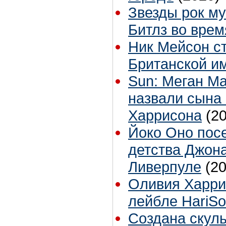
Звезды рок м
Битлз во врем
Ник Мейсон с
Британской и
Sun: Меган Ма
назвали сына
Харрисона
(2
Йоко Оно посе
детства Джон
Ливерпуле
(2
Оливия Харри
лейбле HariS
Создана скуль