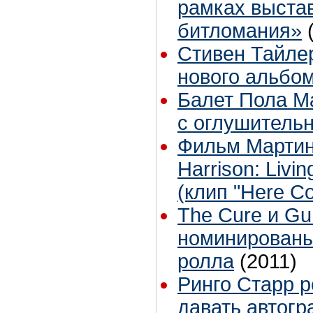
рамках выста
битломания»
Стивен Тайле
нового альбом
Балет Пола М
с оглушитель
Фильм Мартин
Harrison: Livin
(клип "Here C
The Cure и Gu
номинированы
ролла
(2011)
Ринго Старр р
давать автог