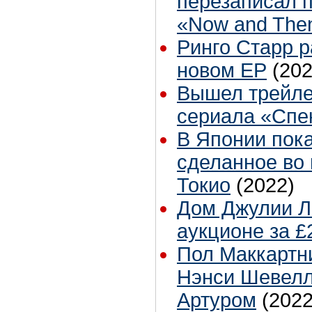
перезаписал 
«Now and The
Ринго Старр р
новом ЕР
(202
Вышел трейле
сериала «Спе
В Японии пока
сделанное во 
Токио
(2022)
Дом Джулии Л
аукционе за £
Пол Маккартни
Нэнси Шевелл
Артуром
(2022