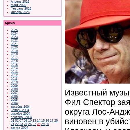
Апрель 2026
Март 2026
Февраль 2026
Январь 2026
Архив
2025
2024
2023
2022
2021
2020
2019
2018
2017
2016
2015
2014
2013
2012
2011
2010
2009
2008
Известный музы
2007
2006
Фил Спектор за
2005
2004
декабрь 2004
округа Лос-Андж
ноябрь 2004
октябрь 2004
сентябрь 2004
виновен в убийс
01
02
07
09
10
13
14
15
16
17
20
21
22
23
24
26
27
28
29
30
август 2004