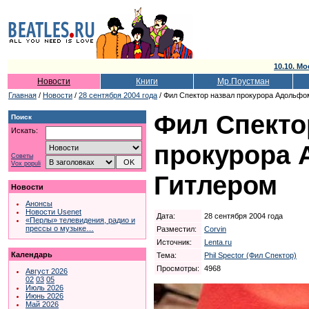
10.10. Мо
Новости
Книги
Мр.Поустман
Главная
/
Новости
/
28 сентября 2004 года
/ Фил Спектор назвал прокурора Адольфо
Фил Спекто
Поиск
Искать:
прокурора
Советы
Vox populi
Гитлером
Новости
Анонсы
Новости Usenet
Дата:
28 сентября 2004 года
«Перлы» телевидения, радио и
прессы о музыке…
Разместил:
Corvin
Источник:
Lenta.ru
Календарь
Тема:
Phil Spector (Фил Спектор)
Просмотры:
4968
Август 2026
02
03
05
Июль 2026
Июнь 2026
Май 2026