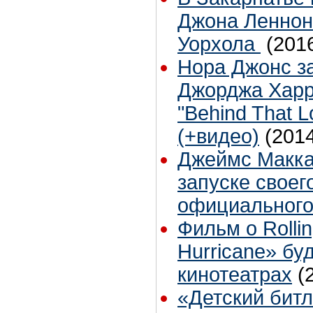
Джона Леннон
Уорхола
(201
Нора Джонс з
Джорджа Харр
"Behind That 
(+видео)
(201
Джеймс Макка
запуске своег
официального
Фильм о Rollin
Hurricane» бу
кинотеатрах
(
«Детский бит