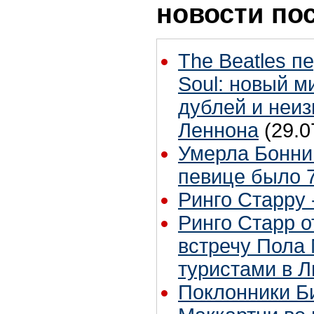
новости по
The Beatles п
Soul: новый м
дублей и неиз
Леннона
(29.0
Умерла Бонни
певице было 7
Ринго Старру -
Ринго Старр о
встречу Пола 
туристами в 
Поклонники Б