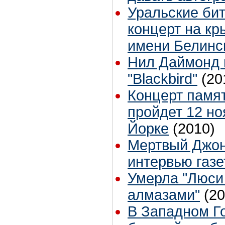
Уральские би
концерт на к
имени Белинс
Нил Даймонд п
"Blackbird"
(20
Концерт памя
пройдет 12 но
Йорке
(2010)
Мертвый Джон
интервью газет
Умерла "Люси 
алмазами"
(20
В Западном Г