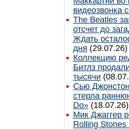
Маккартни во 
видеозвонка 
The Beatles з
отсчет до заг
Ждать остало
дня
(29.07.26)
Коллекцию ре
Битлз продали
тысячи
(08.07
Сью Джонстон
стерла ранню
Do»
(18.07.26)
Мик Джаггер р
Rolling Stones