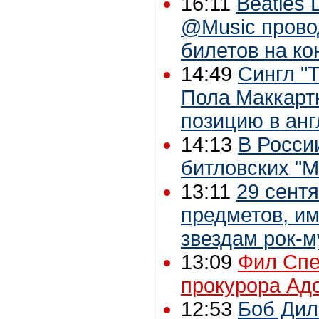
16:11
Beatles L
@Music прово
билетов на ко
14:49
Сингл "T
Пола Маккарт
позицию в ан
14:13
В Росси
битловских "Mi
13:11
29 сентя
предметов, и
звездам рок-
13:09
Фил Спе
прокурора Ад
12:53
Боб Дил