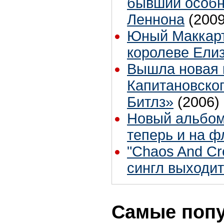
бывший особн
Леннона
(2009
Юный Маккарт
королеве Елиз
Вышла новая 
Капитановског
Битлз»
(2006)
Новый альбом 
теперь и на 
"Chaos And Cr
сингл выходит
Самые поп