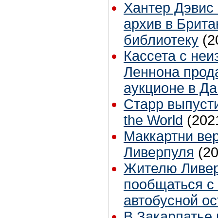
Хантер Дэвис
архив в Брит
библиотеку
(2
Кассета с неи
Леннона прода
аукционе в Д
Старр выпусти
the World
(202
Маккартни вер
Ливерпуля
(2
Жителю Ливер
пообщаться с
автобусной ос
В Закарпатье 