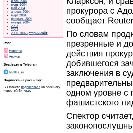
Кларксон, и сра
июль 2004
июнь 2004
прокурора с Ад
май 2004
апрель 2004
март 2004
сообщает Reuter
февраль 2004
январь 2004
2003
2002
По словам продю
2000-2002 (старый сайт)
презренные и д
RSS:
действия прокур
Новости
Анонсы
добившегося за
Beatles.ru в Telegram:
заключения в су
beatles_ru
предварительных
Подписка на рассылку:
Вы можете
подписаться
на рассылку
одном уровне с 
новостей Битлз.ру
фашистского ли
Спектор считает,
законопослушны