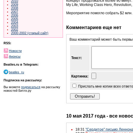
Концерт продолжался более 90 минут. М
2010
My Life, Working Class Hero, Revolutio
2009
2008
2007
Мероприятие помогло собрать $2 млн.
2006
2005
2004
2003
Комментариев еще нет
2002
2000-2002 (старый сайт)
Ваш комментарий может быть первым
RSS:
Новости
Анонсы
Текст:
Beatles.ru в Telegram:
beatles_ru
Картинка:
Подписка на рассылку:
Прислать мне копии всех ответ
Вы можете
подписаться
на рассылку
новостей Битлз.ру
10 мая 2017 года - все ново
18:31
"Сердитое" письмо Леннона