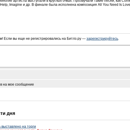
ногие артисты выступали в круглых очках. Прозвучали такие песни, как Come T
n, Help, Imagine и др. В финале была исполнена композиция All You Need Is Love
! Если вы еще не регистрировались на Битлз.ру —
зарегистрируйтесь
.
ов на мое сообщение
сти дня
 выставлено на торги