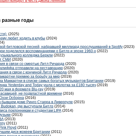
ошел концерт в честь Джона Леннона
 в разные годы
стя)
(2025)
нему любит ходить в клубы
(2024)
24)
вой битловской песней, набравшей миллиард прослушиваний в Spotify
(2023)
рри поделился воспоминаниями о Битлз и эпохе 1960-х
(2022)
узыкального колледжа Беркли
(2022)
шут СМИ
(2020)
ия в связи со смертью Литл Ричарда
(2020)
тклиффа отправили на реставрацию
(2020)
ания в связи с кончиной Литл Ричарда
(2020)
ккартни премию за борьбу за мир
(2019)
 Маккартни в списке самых богатых музыкантов Британии
(2019)
ка Yesterday and Today ушла с молотка за £180 тысяч
(2019)
20 мая в формате Blu-ray
(2019)
красавицей, не подвластной времени
(2016)
Оззи Осборна
(2016)
в бывшем доме Ринго Старра в Ливерпуле
(2015)
 Budokan, где выступали Битлз
(2014)
виса поклонникам и студентам LIPA
(2014)
музыки
(2013)
BA
(2013)
ппу
(2011)
ink Floyd
(2011)
учшим диск-жокеем Британии
(2011)