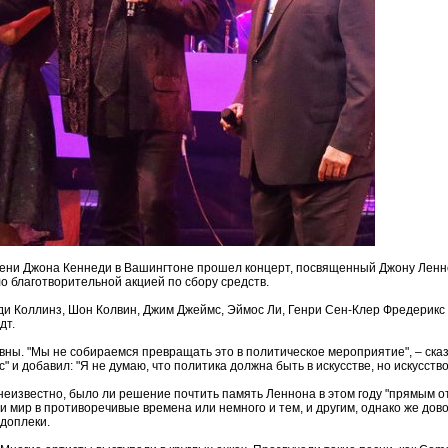
мени Джона Кеннеди в Вашингтоне прошел концерт, посвященный Джону Ленн
о благотворительной акцией по сбору средств.
и Коллинз, Шон Колвин, Джим Джеймс, Эймос Ли, Генри Сен-Клер Фредерикс 
дт.
ны. "Мы не собираемся превращать это в политическое мероприятие", – сказа
" и добавил: "Я не думаю, что политика должна быть в искусстве, но искусств
 неизвестно, было ли решение почтить память Леннона в этом году "прямым 
 мир в противоречивые времена или немного и тем, и другим, однако же дов
доплеки.