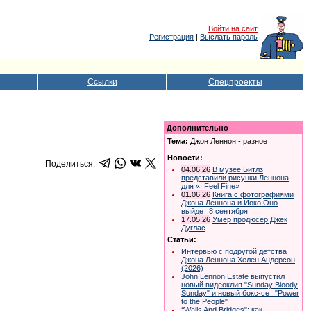
Войти на сайт
Регистрация
|
Выслать пароль
Ссылки
Спецпроекты
Дополнительно
Тема:
Джон Леннон - разное
Новости:
Поделиться:
04.06.26
В музее Битлз
представили рисунки Леннона
для «I Feel Fine»
01.06.26
Книга с фотографиями
Джона Леннона и Йоко Оно
выйдет 8 сентября
17.05.26
Умер продюсер Джек
Дуглас
Статьи:
Интервью с подругой детства
Джона Леннона Хелен Андерсон
(2026)
John Lennon Estate выпустил
новый видеоклип "Sunday Bloody
Sunday" и новый бокс-сет "Power
to the People"
‘‘Walls And Bridges": как