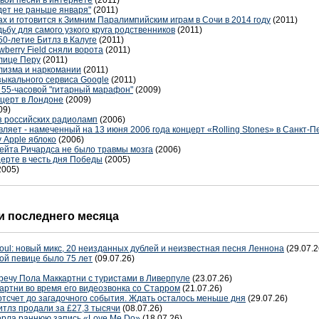
вои песни в интернете
(2011)
дет не раньше января"
(2011)
х и готовится к Зимним Паралимпийским играм в Сочи в 2014 году
(2011)
ьбу для самого узкого круга родственников
(2011)
0-летие Битлз в Калуге
(2011)
berry Field сняли ворота
(2011)
олице Перу
(2011)
олизма и наркомании
(2011)
зыкального сервиса Google
(2011)
 55-часовой "гитарный марафон"
(2009)
нцерт в Лондоне
(2009)
09)
ез российских радиоламп
(2006)
яет - намеченный на 13 июня 2006 года концерт «Rolling Stones» в Санкт-П
у Apple яблоко
(2006)
 Кейта Ричардса не было травмы мозга
(2006)
церте в честь дня Победы
(2005)
2005)
 последнего месяца
oul: новый микс, 20 неизданных дублей и неизвестная песня Леннона
(29.07.2
ой певице было 75 лет
(09.07.26)
речу Пола Маккартни с туристами в Ливерпуле
(23.07.26)
артни во время его видеозвонка со Старром
(21.07.26)
отсчет до загадочного события. Ждать осталось меньше дня
(29.07.26)
тлз продали за £27,3 тысячи
(08.07.26)
терла раннюю запись «Love Me Do»
(18.07.26)