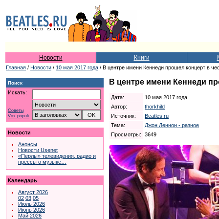
Новости
Книги
Главная
/
Новости
/
10 мая 2017 года
/ В центре имени Кеннеди прошел концерт в че
В центре имени Кеннеди пр
Поиск
Искать:
Дата:
10 мая 2017 года
Автор:
thorkhild
Советы
Источник:
Beatles.ru
Vox populi
Тема:
Джон Леннон - разное
Новости
Просмотры:
3649
Анонсы
Новости Usenet
«Перлы» телевидения, радио и
прессы о музыке…
Календарь
Август 2026
02
03
05
Июль 2026
Июнь 2026
Май 2026