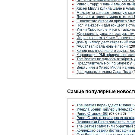
AС/DС отказываются продавать с
Ринго Старр: "Новый альбом вый
Хизер Миллз купила шале в Альпа
Маккартни сыграет скромную свад
Лучшие гитаристы мира отметят 5
С воспетого битлами приюта Straw
Пол Маккартни дал концерт в ст
Уитни Хьюстон лечится от алког
Журналисты узнали о запуске му
Индиец вошел в Книгу Гиннеса за
Дэвид Гилмор даст секретный ко
"Абба" записала новые песни
(20
Конец рок-н-ролльного звука... Б
Корпорация PMI официально заявл
The Beatles не удалось отобрать 
Представитель Rolling Stones: у
Вера Линн и Хизер Миллз на кон
Грандиозные планы Сэра Пола
(
Самые популярные новости
The Beatles переиздают Rubber S
Умерла Бонни Тайлер. Легендарн
Ринго Старру - 86!
(07.07.26)
Ринго Старр отреагировал на вст
Поклонники Битлз заметили Макк
The Beatles запустили обратный 
Коллекцию редких фотографий Би
Сью Джонстон рассказала, как с