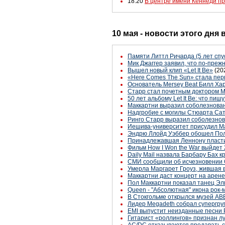
18:20
В центре имени Кеннеди пр
10 мая - новости этого дня
Памяти Литтл Ричарда (5 лет спу
Мик Джаггер заявил, что по-преж
Вышел новый клип «Let It Be»
(20
«Here Comes The Sun» стала пер
Основатель Mersey Beat Билл Ха
Старр стал почетным доктором М
50 лет альбому Let It Be: что пи
Маккартни выразил соболезнован
Надгробие с могилы Стюарта Са
Ринго Старр выразил соболезнов
Иешива-университет присудил Ма
Эндрю Ллойд Уэббер обошел Пола
Принадлежавшая Леннону пластин
Фильм How I Won the War выйдет 
Daily Mail назвала Барбару Бах 
СМИ сообщили об исчезновении 
Умерла Маргарет Гроуз, жившая 
Маккартни даст концерт на арене
Пол Маккартни показал танец Эл
Queen - "Абсолютная" икона рок-
В Стокгольме открылся музей AB
Лидер Megadeth собрал супергру
EMI выпустит неизданные песни P
Гитарист «роллингов» признан л