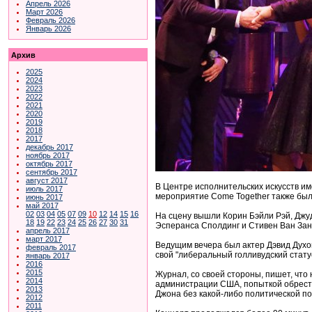
Апрель 2026
Март 2026
Февраль 2026
Январь 2026
Архив
2025
2024
2023
2022
2021
2020
2019
2018
2017
декабрь 2017
ноябрь 2017
октябрь 2017
сентябрь 2017
август 2017
В Центре исполнительских искусств и
июль 2017
мероприятие Come Together также был
июнь 2017
май 2017
02
03
04
05
07
09
10
12
14
15
16
На сцену вышли Корин Бэйли Рэй, Джуд
18
19
22
23
24
25
26
27
30
31
Эсперанса Сполдинг и Стивен Ван Зан
апрель 2017
март 2017
Ведущим вечера был актер Дэвид Духов
февраль 2017
свой "либеральный голливудский статус
январь 2017
2016
2015
Журнал, со своей стороны, пишет, что
2014
администрации США, попыткой обрести
2013
Джона без какой-либо политической по
2012
2011