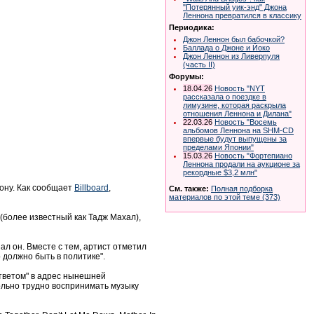
"Потерянный уик-энд" Джона
Леннона превратился в классику
Периодика:
Джон Леннон был бабочкой?
Баллада о Джоне и Йоко
Джон Леннон из Ливерпуля
(часть II)
Форумы:
18.04.26
Новость "NYT
рассказала о поездке в
лимузине, которая раскрыла
отношения Леннона и Дилана"
22.03.26
Новость "Восемь
альбомов Леннона на SHM-CD
впервые будут выпущены за
пределами Японии"
15.03.26
Новость "Фортепиано
Леннона продали на аукционе за
рекордные $3,2 млн"
ону. Как сообщает
Billboard
,
См. также:
Полная подборка
материалов по этой теме (373)
(более известный как Тадж Махал),
л он. Вместе с тем, артист отметил
о должно быть в политике".
ответом" в адрес нынешней
ольно трудно воспринимать музыку