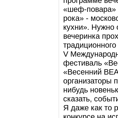
программе веч
«шеф-повара» 
рока» - москов
кухни». Нужно 
вечеринка про
традиционного
V Международ
фестиваль «Ве
«Весенний BEA
организаторы 
нибудь новеньк
сказать, событ
Я даже как то 
конкурсе на ис