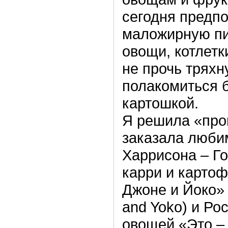
сегодня предп
маложирную пи
овощи, котлетк
не прочь тряхн
полакомиться 
картошкой.
Я решила «прой
заказала люби
Харрисона – Г
карри и карто
Джоне и Йоко» 
and Yoko) и Ро
овощей «Это – 