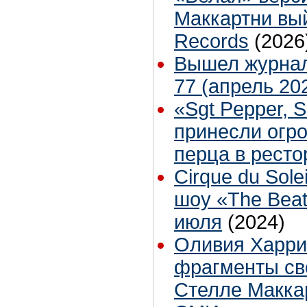
Маккартни вый
Records
(2026
Вышел журнал
77 (апрель 20
«Sgt Pepper, 
принесли огр
перца в ресто
Cirque du Sole
шоу «The Beat
июля
(2024)
Оливия Харри
фрагменты св
Стелле Макка