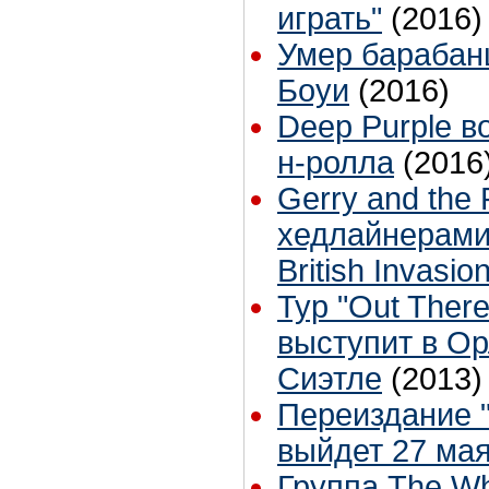
играть"
(2016)
Умер барабан
Боуи
(2016)
Deep Purple в
н-ролла
(2016
Gerry and the
хедлайнерами
British Invasio
Тур "Out Ther
выступит в О
Сиэтле
(2013)
Переиздание "
выйдет 27 ма
Группа The W