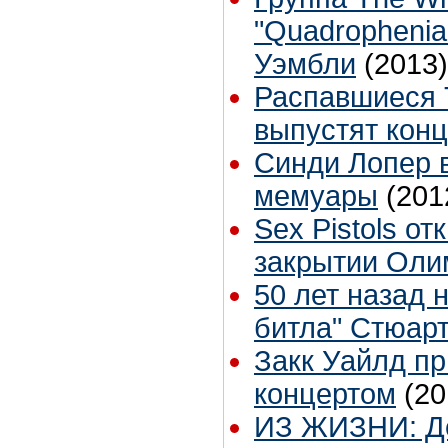
"Quadrophenia
Уэмбли
(2013)
Распавшиеся T
выпустят кон
Синди Лопер 
мемуары
(201
Sex Pistols о
закрытии Оли
50 лет назад н
битла" Стюар
Закк Уайлд пр
концертом
(20
ИЗ ЖИЗНИ: Де