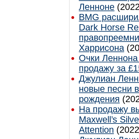
Ленноне
(2022
BMG расширил
Dark Horse Re
правопреемн
Харрисона
(2
Очки Леннона
продажу за £1
Джулиан Ленн
новые песни в
рождения
(20
На продажу в
Maxwell’s Sil
Attention
(2022