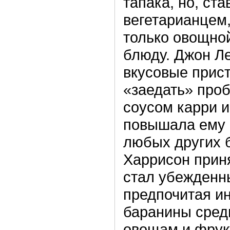
тапака, но, ст
вегетарианцем,
только овощной
блюду. Джон Л
вкусовые прис
«заедать» про
соусом карри 
повышала ему 
любых других 
Харрисон приня
стал убежденн
предпочитая ин
баранины сред
овощам и фрук