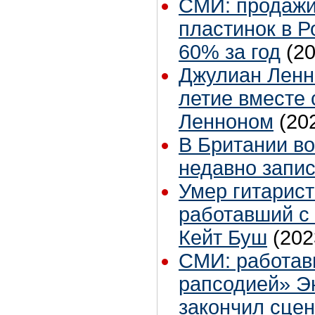
СМИ: продажи
пластинок в Р
60% за год
(2
Джулиан Ленно
летие вместе
Ленноном
(20
В Британии в
недавно запис
Умер гитарист
работавший с
Кейт Буш
(202
СМИ: работав
рапсодией» Э
закончил сце