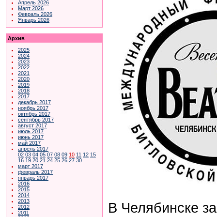
Апрель 2026
Март 2026
Февраль 2026
Январь 2026
Архив
2025
2024
2023
2022
2021
2020
2019
2018
2017
декабрь 2017
ноябрь 2017
октябрь 2017
сентябрь 2017
август 2017
июль 2017
июнь 2017
май 2017
апрель 2017
02
03
04
05
07
08
09
10
11
12
15
16
19
20
21
24
25
26
27
30
март 2017
февраль 2017
январь 2017
2016
2015
2014
2013
В Челябинске з
2012
2011