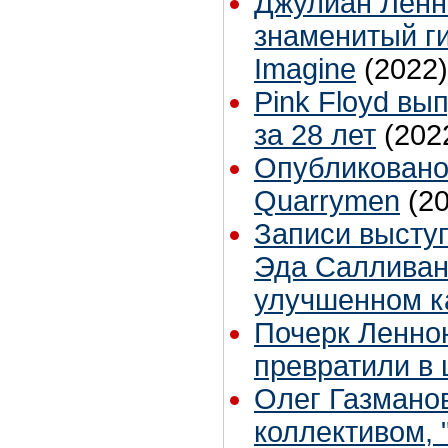
Джулиан Ленн
знаменитый г
Imagine
(2022)
Pink Floyd вы
за 28 лет
(202
Опубликовано
Quarrymen
(2
Записи высту
Эда Салливан
улучшенном к
Почерк Леннон
превратили в
Олег Газманов
коллективом,