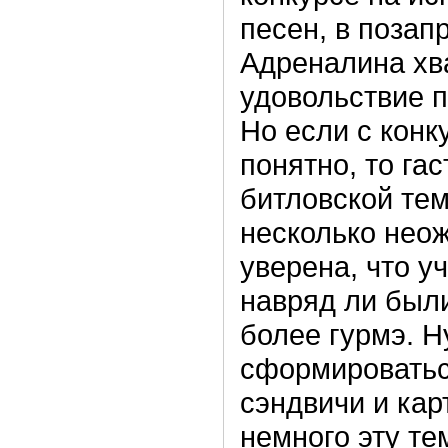
песен, в позап
Адреналина хв
удовольствие п
Но если с конк
понятно, то га
битловской те
несколько нео
уверена, что у
навряд ли были
более гурмэ. Н
сформироваться
сэндвичи и ка
немного эту тем