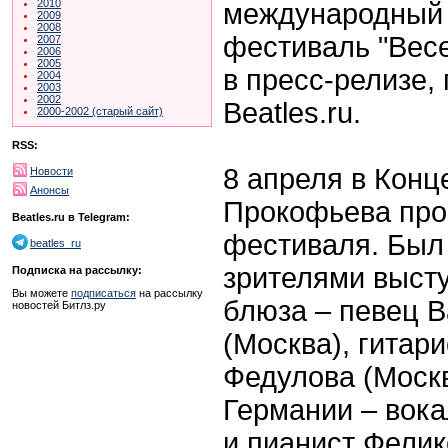
2010
международный
2009
2008
фестиваль "Весе
2007
2006
2005
в пресс-релизе,
2004
2003
2002
Beatles.ru.
2000-2002 (старый сайт)
RSS:
8 апреля в Конц
Новости
Анонсы
Прокофьева про
Beatles.ru в Telegram:
фестиваля. Был
beatles_ru
зрителями высту
Подписка на рассылку:
Вы можете
подписаться
на рассылку
блюза – певец 
новостей Битлз.ру
(Москва), гитар
Федулова (Москв
Германии – вока
и пианист Фелик