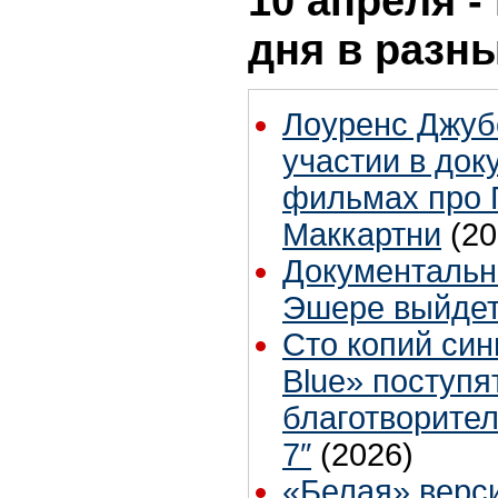
10 апреля -
дня в разн
Лоуренс Джуб
участии в до
фильмах про 
Маккартни
(20
Документальн
Эшере выйдет
Сто копий син
Blue» поступя
благотворител
7″
(2026)
«Белая» верс