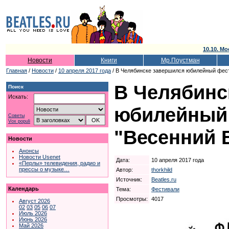
10.10. Мо
Новости
Книги
Мр.Поустман
Главная
/
Новости
/
10 апреля 2017 года
/ В Челябинске завершился юбилейный фест
В Челябинс
Поиск
Искать:
юбилейный
Советы
Vox populi
"Весенний 
Новости
Анонсы
Новости Usenet
Дата:
10 апреля 2017 года
«Перлы» телевидения, радио и
прессы о музыке…
Автор:
thorkhild
Источник:
Beatles.ru
Календарь
Тема:
Фестивали
Просмотры:
4017
Август 2026
02
03
05
06
07
Июль 2026
Июнь 2026
Май 2026