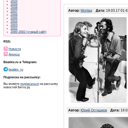
2010
2009
2008
Автор:
Montag
Дата:
19.03.17 01:4
2007
2006
2005
2004
2003
2002
2000-2002 (старый сайт)
RSS:
Новости
Анонсы
Beatles.ru в Telegram:
beatles_ru
Подписка на рассылку:
Вы можете
подписаться
на рассылку
новостей Битлз.ру
Автор:
Юрий Осташков
Дата:
19.0