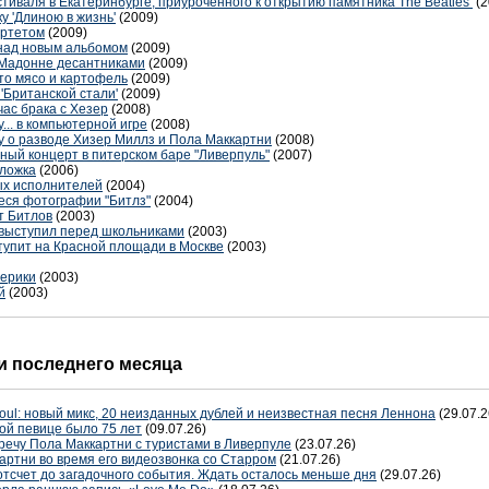
тиваля в Екатеринбурге, приуроченного к открытию памятника The Beatles
(2
у 'Длиною в жизнь'
(2009)
артетом
(2009)
 над новым альбомом
(2009)
 Мадонне десантниками
(2009)
это мясо и картофель
(2009)
'Британской стали'
(2009)
час брака с Хезер
(2008)
... в компьютерной игре
(2008)
у о разводе Хизер Миллз и Пола Маккартни
(2008)
ый концерт в питерском баре "Ливерпуль"
(2007)
бложка
(2006)
ых исполнителей
(2004)
еся фотографии "Битлз"
(2004)
т Битлов
(2003)
 выступил перед школьниками
(2003)
упит на Красной площади в Москве
(2003)
мерики
(2003)
й
(2003)
 последнего месяца
oul: новый микс, 20 неизданных дублей и неизвестная песня Леннона
(29.07.2
ой певице было 75 лет
(09.07.26)
речу Пола Маккартни с туристами в Ливерпуле
(23.07.26)
артни во время его видеозвонка со Старром
(21.07.26)
отсчет до загадочного события. Ждать осталось меньше дня
(29.07.26)