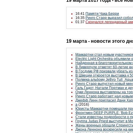
19 марта 2017 года - все но
16:41
Памяти Чака Берри
16:35
Ринго Старр выразил собол
01:37
Cкончался легендарный ам
19 марта - новости этого д
Маккартни стал новым участником
Electric Light Orchestra объявил
Найденная в благотворительном 
В Ливерпуле отметят 60-летие кни
В Госдуме РФ призвали убрать из
В Швеции откроется выставка к 
Полвека альбому Jethro Tull `Аqua
Ринго Старр выпустил новый мин
Галь Гадот, Натали Портман и др
Очки Леннона выставлены на тор
Ринго Старр работает над новы
Джефф Линн пригласил Дани Хар
а
(2016)
Юристы Маккартни помешали про
Фронтмен DEEP PURPLE: 'Bob Ezri
Стали известны подробности о п
Группа Judas Priest выступит в М
Жены военных обошли Спрингсти
Джона Леннона воскресили на ки