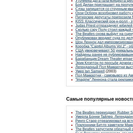
Уточнена дата гала-концерта фес
Боб Дилан приглашает на прогулк
Слэш запишется со струнным кв
Оззи Осборн возобновил работу
Питерские депутаты пригрозили
KISS: Классический рок-н-ролл - 
Judas Priest отпразднуют юбилей 
Сколько сэру Полу стоил каждый 
The Beatles снова выйдут на сцену
Опубликован вердикт суда по дел
Шон Леннон дал импровизированн
Коробка "Capitol Albums Vol.2" - о
США увековечивают 50 уникальн
Найдены ранее не публиковавши
Барабанщик Dream Theater играе
Эрик Клэптон по просьбе дочери
Легендарный Пол Маккартни выст
Умер Ian Samwell
(2003)
Пол Маккартни - самовывоз из А
"Imagine" Леннона стала рекламо
Самые популярные новости
The Beatles переиздают Rubber S
Умерла Бонни Тайлер. Легендарн
Ринго Старр отреагировал на вст
Поклонники Битлз заметили Макк
The Beatles запустили обратный 