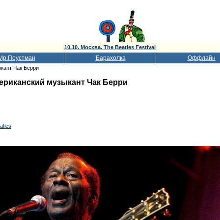
10.10. Москва. The Beatles Festival
Мр.Поустман
Барахолка
Оффлайн
кант Чак Берри
ериканский музыкант Чак Берри
atles