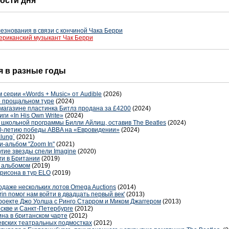
вости дня
езнования в связи с кончиной Чака Берри
ериканский музыкант Чак Берри
ня в разные годы
 серии «Words + Music» от Audible
(2026)
и о прощальном туре
(2024)
магазине пластинка Битлз продана за £4200
(2024)
ги «In His Own Write»
(2024)
 школьной программы Билли Айлиш, оставив The Beatles
(2024)
50-летию победы ABBA на «Евровидении»
(2024)
lung`
(2021)
и-альбом "Zoom In"
(2021)
угие звезды спели Imagine
(2020)
ги в Британии
(2019)
м альбомом
(2019)
рисона в тур ELO
(2019)
даже нескольких лотов Omega Auctions
(2014)
n помог нам войти в двадцать первый век'
(2013)
роекте Джо Уолша с Ринго Старром и Миком Джаггером
(2013)
оскве и Санкт-Петербурге
(2012)
на в британском чарте
(2012)
евских театральных подмостках
(2012)