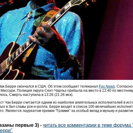
ак Берри скончался в США. Об этом сообщает телеканал
Fox News
. Согласн
 Миссури. Полиция округа Сент-Чарльз прибыла на место в 12:40 по местному 
ось. Смерть наступила в 13:26 (21:26 мск).
ист Чак Берри считается одним из наиболее влиятельных исполнителей в истор
ых в Зал славы рок-н-ролла. Берри входит в список 100 величайших исполни
сто. Является лауреатом премии "Грэмми" за особый вклад в музыку и развити
казаны первые 3)
-
читать все комментарии в теме форума
Берри"