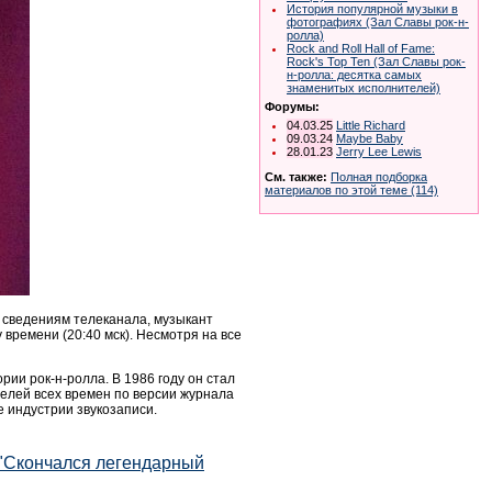
История популярной музыки в
фотографиях (Зал Славы рок-н-
ролла)
Rock and Roll Hall of Fame:
Rock's Top Ten (Зал Славы рок-
н-ролла: десятка самых
знаменитых исполнителей)
Форумы:
04.03.25
Little Richard
09.03.24
Maybe Baby
28.01.23
Jerry Lee Lewis
См. также:
Полная подборка
материалов по этой теме (114)
о сведениям телеканала, музыкант
времени (20:40 мск). Несмотря на все
ии рок-н-ролла. В 1986 году он стал
телей всех времен по версии журнала
е индустрии звукозаписи.
 "Cкончался легендарный