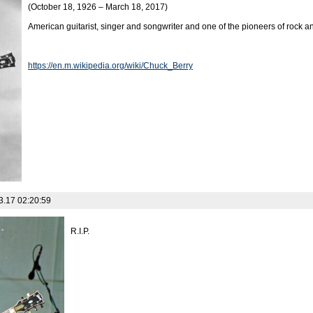
(October 18, 1926 – March 18, 2017)
American guitarist, singer and songwriter and one of the pioneers of rock an
https://en.m.wikipedia.org/wiki/Chuck_Berry
3.17 02:20:59
R.I.P.