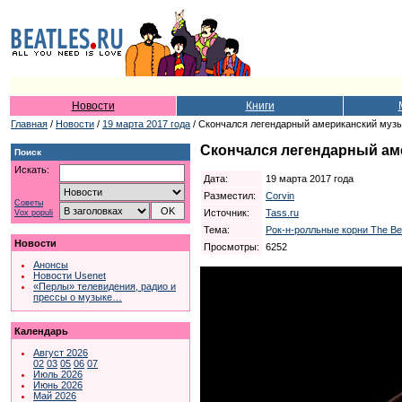
Новости
Книги
Главная
/
Новости
/
19 марта 2017 года
/ Cкончался легендарный американский музы
Cкончался легендарный ам
Поиск
Искать:
Дата:
19 марта 2017 года
Разместил:
Corvin
Советы
Источник:
Tass.ru
Vox populi
Тема:
Рок-н-ролльные корни The Be
Новости
Просмотры:
6252
Анонсы
Новости Usenet
«Перлы» телевидения, радио и
прессы о музыке…
Календарь
Август 2026
02
03
05
06
07
Июль 2026
Июнь 2026
Май 2026