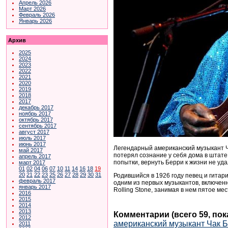
Апрель 2026
Март 2026
Февраль 2026
Январь 2026
Архив
2025
2024
2023
2022
2021
2020
2019
2018
2017
декабрь 2017
ноябрь 2017
октябрь 2017
сентябрь 2017
август 2017
июль 2017
июнь 2017
Легендарный американский музыкант Ч
май 2017
потерял сознание у себя дома в штате
апрель 2017
попытки, вернуть Берри к жизни не удал
март 2017
01
02
04
06
07
10
11
14
16
18
19
20
21
22
23
25
26
27
28
29
30
31
Родившийся в 1926 году певец и гитар
февраль 2017
одним из первых музыкантов, включенн
январь 2017
Rolling Stone, занимая в нем пятое ме
2016
2015
2014
2013
Комментарии (всего 59, по
2012
американский музыкант Чак 
2011