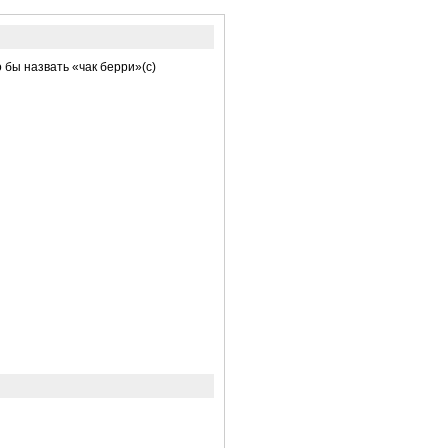
 бы назвать «чак берpи»(c)