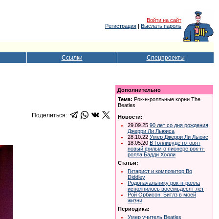
Войти на сайт
Регистрация
|
Выслать пароль
Ссылки
Спецпроекты
Дополнительно
Тема:
Рок-н-ролльные корни The
Beatles
Поделиться:
Новости:
29.09.25
90 лет со дня рождения
Джерри Ли Льюиса
28.10.22
Умер Джерри Ли Льюис
18.05.20
В Голливуде готовят
новый фильм о пионере рок-н-
ролла Бадди Холли
Статьи:
Гитарист и композитор Bo
Diddley
Родоначальнику рок-н-ролла
исполнилось восемьдесят лет
Рой Орбисон: Битлз в моей
жизни
Периодика:
Умер учитель Beatles