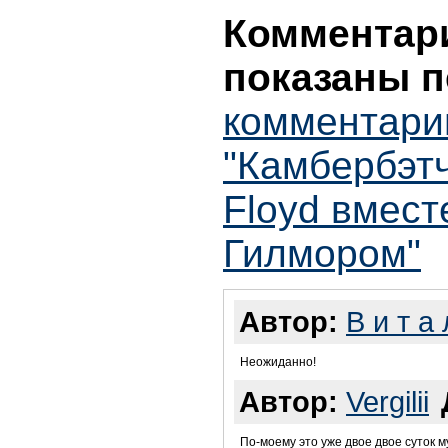
Комментари
показаны п
комментари
"Камбербэтч
Floyd вмест
Гилмором"
Автор:
В и т а 
Неожиданно!
Автор:
Vergilii
По-моему это уже двое двое суток му