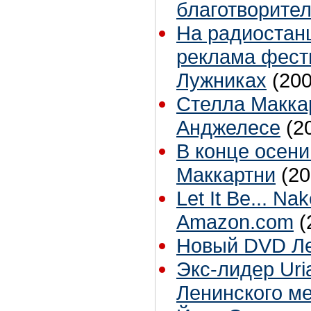
благотворите
На радиостан
реклама фести
Лужниках
(200
Стелла Маккар
Анджелесе
(2
В конце осени
Маккартни
(20
Let It Be... N
Amazon.com
(
Новый DVD Ле
Экс-лидер Uri
Ленинского м