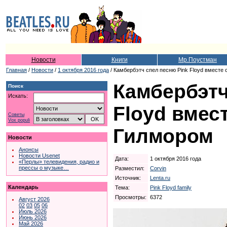
Новости
Книги
Мр.Поустман
Главная
/
Новости
/
1 октября 2016 года
/ Камбербэтч спел песню Pink Floyd вместе
Камбербэтч
Поиск
Искать:
Floyd вмес
Советы
Vox populi
Гилмором
Новости
Анонсы
Новости Usenet
Дата:
1 октября 2016 года
«Перлы» телевидения, радио и
прессы о музыке…
Разместил:
Corvin
Источник:
Lenta.ru
Календарь
Тема:
Pink Floyd family
Просмотры:
6372
Август 2026
02
03
05
06
Июль 2026
Июнь 2026
Май 2026