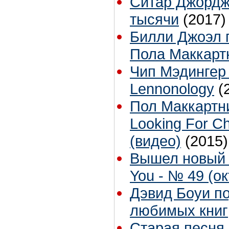
Ситар Джордж
тысячи
(2017)
Билли Джоэл п
Пола Маккарт
Чип Мэдингер
Lennonology
(
Пол Маккартн
Looking For C
(видео)
(2015)
Вышел новый 
You - № 49 (ок
Дэвид Боуи п
любимых книг
Старая песня 