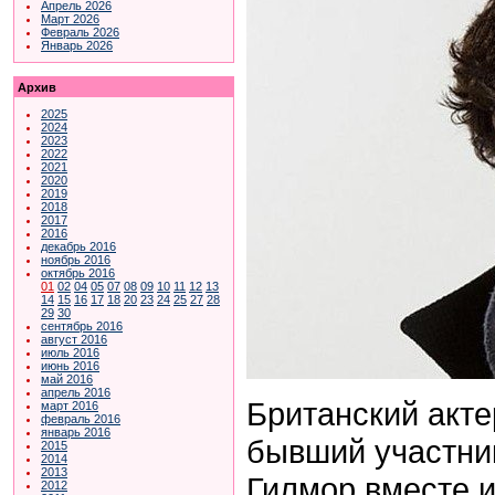
Апрель 2026
Март 2026
Февраль 2026
Январь 2026
Архив
2025
2024
2023
2022
2021
2020
2019
2018
2017
2016
декабрь 2016
ноябрь 2016
октябрь 2016
01
02
04
05
07
08
09
10
11
12
13
14
15
16
17
18
20
23
24
25
27
28
29
30
сентябрь 2016
август 2016
июль 2016
июнь 2016
май 2016
апрель 2016
Британский акте
март 2016
февраль 2016
январь 2016
бывший участник
2015
2014
2013
Гилмор вместе и
2012