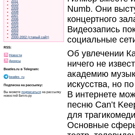
2011
2010
Numb. Они выст
2009
2008
2007
концертного зал
2006
2005
Видеозапись по
2004
2003
2002
социальные сети
2000-2002 (старый сайт)
RSS:
Об увлечении К
Новости
ничего не извес
Анонсы
Beatles.ru в Telegram:
академию музык
beatles_ru
искусства, но п
Подписка на рассылку:
В интернете мож
Вы можете
подписаться
на рассылку
новостей Битлз.ру
песню Can't Keep
для трагикомеди
Основные сферы