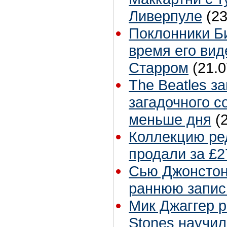
Ливерпуле
(23
Поклонники Б
время его вид
Старром
(21.0
The Beatles з
загадочного с
меньше дня
(
Коллекцию ре
продали за £2
Сью Джонстон 
раннюю запис
Мик Джаггер р
Stones научил