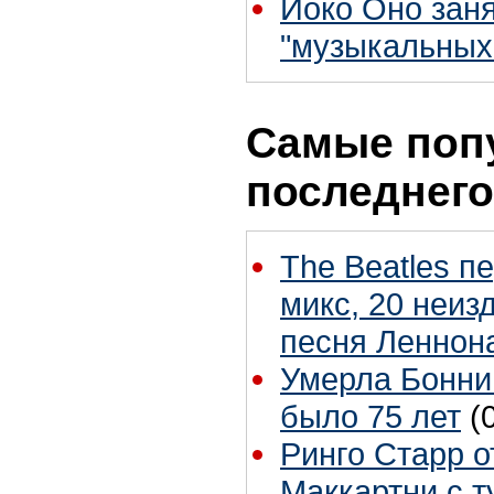
Йоко Оно заня
"музыкальных
Самые поп
последнего
The Beatles п
микс, 20 неиз
песня Леннон
Умерла Бонни
было 75 лет
(
Ринго Старр о
Маккартни с т