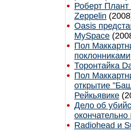
Роберт Плант
Zeppelin
(2008
Oasis предста
MySpace
(200
Пол Маккартни
поклонниками
Торонтайка Dai
Пол Маккартни
открытие "Ба
Рейкьявике
(2
Дело об убий
окончательно
Radiohead и S