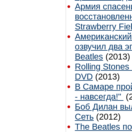
Армия спасен
восстановлен
Strawberry Fie
Американский
озвучил два э
Beatles
(2013)
Rolling Stone
DVD
(2013)
В Самаре прой
- навсегда!"
(
Боб Дилан вы
Сеть
(2012)
The Beatles п