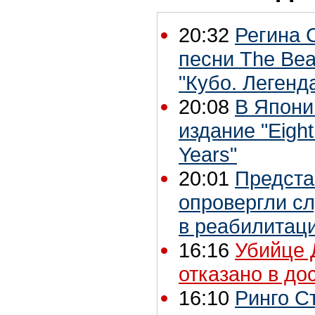
20:32
Регина 
песни The Bea
"Кубо. Легенд
20:08
В Япони
издание "Eight
Years"
20:01
Предста
опровергли с
в реабилитац
16:16
Убийце 
отказано в д
16:10
Ринго С