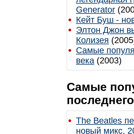
Generator
(20
Кейт Буш - но
Элтон Джон вы
Колизея
(2005
Самые популя
века
(2003)
Самые поп
последнего
The Beatles п
новый микс, 2