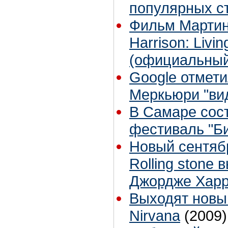
популярных с
Фильм Мартин
Harrison: Livin
(официальный
Google отмет
Меркьюри "ви
В Самаре сос
фестиваль "Би
Новый сентяб
Rolling stone
Джордже Харр
Выходят новы
Nirvana
(2009)