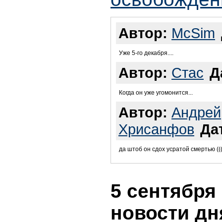
Автор:
McSim
Уже 5-го декабря....
Автор:
Стас
Д
Когда он уже угомонится...
Автор:
Андрей
Хрисанфов
Да
да штоб он сдох усратой смертью ((
5 сентября 
новости дн