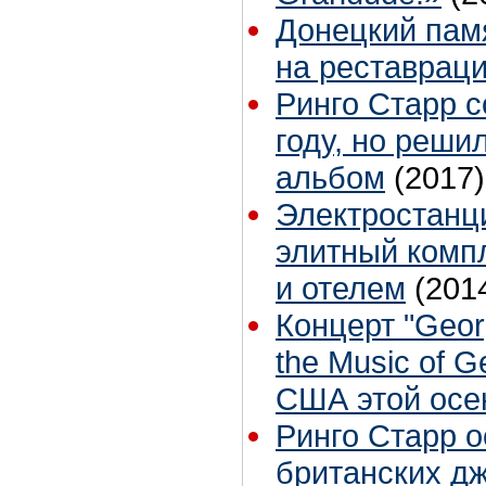
Донецкий памя
на реставрац
Ринго Старр с
году, но решил
альбом
(2017)
Электростанц
элитный комп
и отелем
(201
Концерт "Georg
the Music of G
США этой осе
Ринго Старр о
британских д