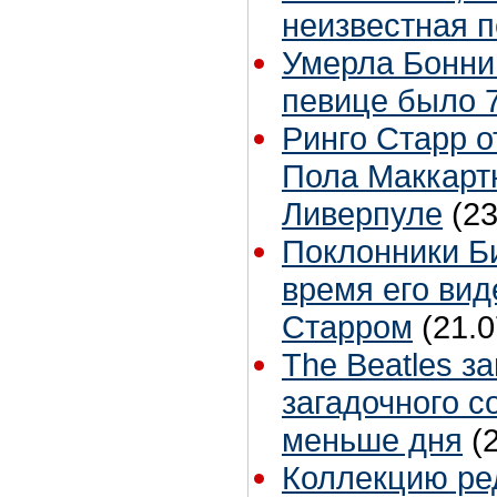
неизвестная 
Умерла Бонни
певице было 7
Ринго Старр о
Пола Маккартн
Ливерпуле
(23
Поклонники Б
время его вид
Старром
(21.0
The Beatles з
загадочного с
меньше дня
(
Коллекцию ре