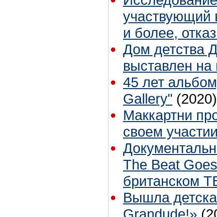
участвующий в
и более, отка
Дом детства 
выставлен на
45 лет альбому 
Gallery"
(2020)
Маккартни пр
своем участии
Документальн
The Beat Goes
британском Т
Вышла детска
Grandude!»
(2