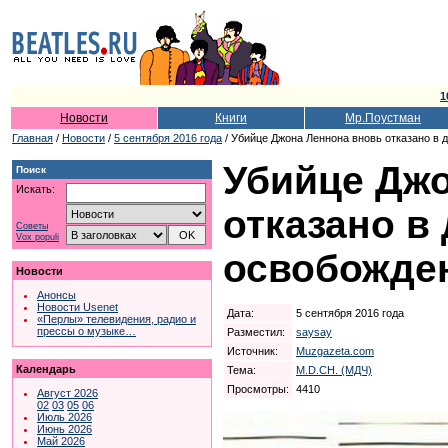
1
Новости
Книги
Мр.Поустман
Главная
/
Новости
/
5 сентября 2016 года
/ Убийце Джона Леннона вновь отказано в
Убийце Дж
Поиск
Искать:
отказано в
Советы
Vox populi
освобожде
Новости
Анонсы
Новости Usenet
Дата:
5 сентября 2016 года
«Перлы» телевидения, радио и
прессы о музыке…
Разместил:
saysay
Источник:
Muzgazeta.com
Календарь
Тема:
M.D.CH. (МДЧ)
Просмотры:
4410
Август 2026
02
03
05
06
Июль 2026
Июнь 2026
Май 2026