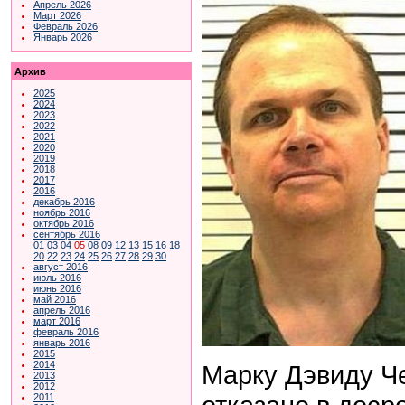
Апрель 2026
Март 2026
Февраль 2026
Январь 2026
Архив
2025
2024
2023
2022
2021
2020
2019
2018
2017
2016
декабрь 2016
ноябрь 2016
октябрь 2016
сентябрь 2016
01
03
04
05
08
09
12
13
15
16
18
20
22
23
24
25
26
27
28
29
30
август 2016
июль 2016
июнь 2016
май 2016
апрель 2016
март 2016
февраль 2016
январь 2016
2015
2014
Марку Дэвиду Ч
2013
2012
2011