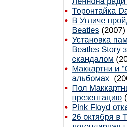
Леннона ради
Торонтайка Dai
В Угличе про
Beatles
(2007)
Установка пам
Beatles Story
скандалом
(2
Маккартни и "
альбомах
(20
Пол Маккартни
презентацию
Pink Floyd от
26 октября в 
легендарная г