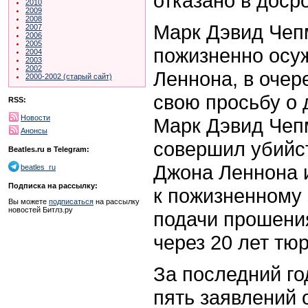
отказано в доср
2010
2009
2008
Марк Дэвид Чеп
2007
2006
2005
пожизненно осу
2004
2003
2002
Леннона, в очер
2000-2002 (старый сайт)
свою просьбу о
RSS:
Новости
Марк Дэвид Чепм
Анонсы
совершил убийст
Beatles.ru в Telegram:
Джона Леннона и
beatles_ru
Подписка на рассылку:
к пожизненному
Вы можете
подписаться
на рассылку
новостей Битлз.ру
подачи прошени
через 20 лет тю
За последний го
пять заявлений 