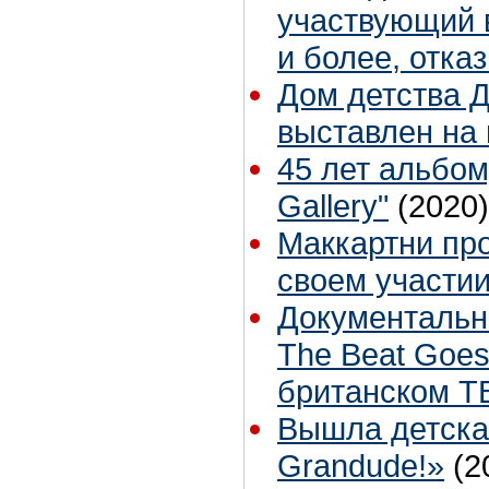
участвующий в
и более, отка
Дом детства 
выставлен на
45 лет альбому 
Gallery"
(2020)
Маккартни пр
своем участии
Документальн
The Beat Goes
британском Т
Вышла детска
Grandude!»
(2