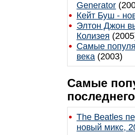
Generator
(20
Кейт Буш - но
Элтон Джон вы
Колизея
(2005
Самые популя
века
(2003)
Самые поп
последнего
The Beatles п
новый микс, 2