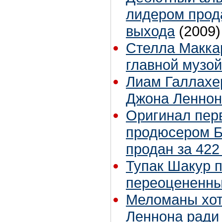
лидером прод
выхода
(2009)
Стелла Макка
главной музой
Лиам Галлахер
Джона Леннон
Оригинал перв
продюсером 
продан за 422
Тупак Шакур 
переоцененн
Меломаны хот
Леннона ради