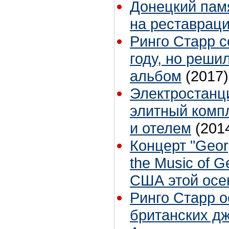
Донецкий памя
на реставрац
Ринго Старр с
году, но решил
альбом
(2017)
Электростанц
элитный комп
и отелем
(201
Концерт "Georg
the Music of G
США этой осе
Ринго Старр о
британских д