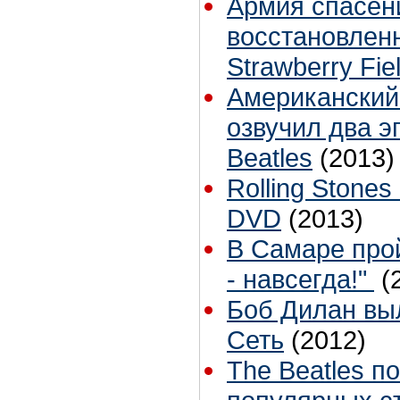
Армия спасен
восстановлен
Strawberry Fie
Американский
озвучил два э
Beatles
(2013)
Rolling Stone
DVD
(2013)
В Самаре прой
- навсегда!"
(
Боб Дилан вы
Сеть
(2012)
The Beatles п