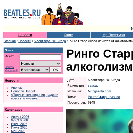
1
Новости
Книги
Мр.Поустман
Главная
/
Новости
/
5 сентября 2016 года
/ Ринго Старр снова лечится от алкоголизм
Ринго Стар
Поиск
Искать:
алкоголизм
Советы
Vox populi
Дата:
5 сентября 2016 года
Новости
Разместил:
saysay
Анонсы
Источник:
Muzgazeta.com
Новости Usenet
«Перлы» телевидения, радио и
Тема:
Ринго Старр - разное
прессы о музыке…
Просмотры:
6945
Календарь
Август 2026
02
03
05
06
Июль 2026
Июнь 2026
Май 2026