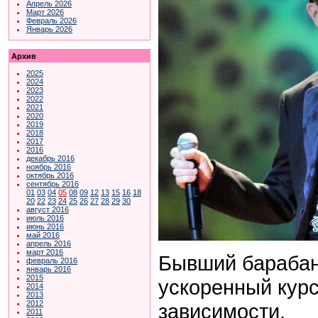
Апрель 2026
Март 2026
Февраль 2026
Январь 2026
Архив
2025
2024
2023
2022
2021
2020
2019
2018
2017
2016
декабрь 2016
ноябрь 2016
октябрь 2016
сентябрь 2016
01
03
04
05
08
09
12
13
15
16
18
20
22
23
24
25
26
27
28
29
30
август 2016
июль 2016
июнь 2016
май 2016
апрель 2016
март 2016
Бывший барабан
февраль 2016
январь 2016
2015
ускоренный курс
2014
2013
2012
зависимости.
2011