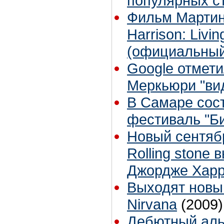
популярных с
Фильм Мартин
Harrison: Livin
(официальный
Google отмет
Меркьюри "ви
В Самаре сос
фестиваль "Би
Новый сентяб
Rolling stone
Джордже Харр
Выходят новы
Nirvana
(2009)
Дебютный аль