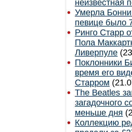
неизвестная 
Умерла Бонни
певице было 7
Ринго Старр о
Пола Маккартн
Ливерпуле
(23
Поклонники Б
время его вид
Старром
(21.0
The Beatles з
загадочного с
меньше дня
(
Коллекцию ре