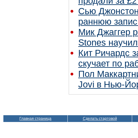
продали за £2
Сью Джонстон 
раннюю запис
Мик Джаггер р
Stones научил
Кит Ричардс з
скучает по ра
Пол Маккартн
Jovi в Нью-Йо
Главная страница
Сделать стартовой