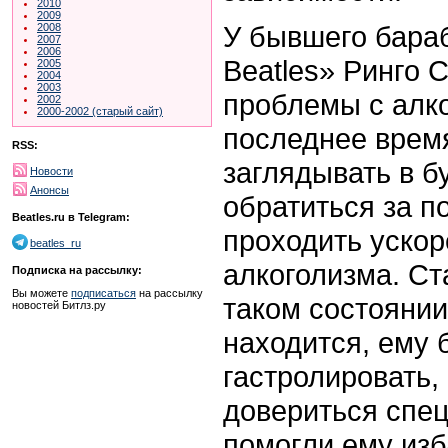
2010
2009
У бывшего бара
2008
2007
2006
Beatles» Ринго 
2005
2004
2003
проблемы с алко
2002
2000-2002 (старый сайт)
последнее врем
RSS:
заглядывать в б
Новости
Анонсы
обратиться за п
Beatles.ru в Telegram:
проходить ускор
beatles_ru
алкоголизма. Ста
Подписка на рассылку:
Вы можете
подписаться
на рассылку
таком состоянии
новостей Битлз.ру
находится, ему 
гастролировать,
довериться спе
помогли ему изб