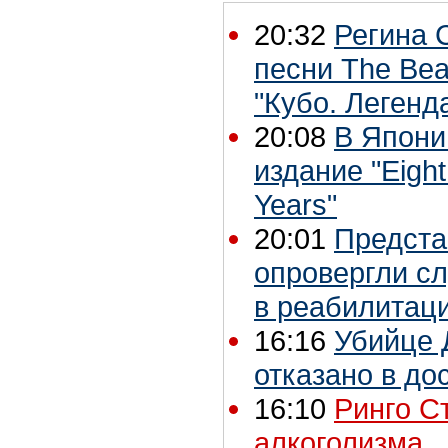
20:32
Регина 
песни The Bea
"Кубо. Легенд
20:08
В Япони
издание "Eight
Years"
20:01
Предста
опровергли с
в реабилитац
16:16
Убийце 
отказано в д
16:10
Ринго С
алкоголизма