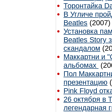
Торонтайка Dai
В Угличе про
Beatles
(2007)
Установка пам
Beatles Story
скандалом
(2
Маккартни и "
альбомах
(20
Пол Маккартни
презентацию
Pink Floyd от
26 октября в 
легендарная г