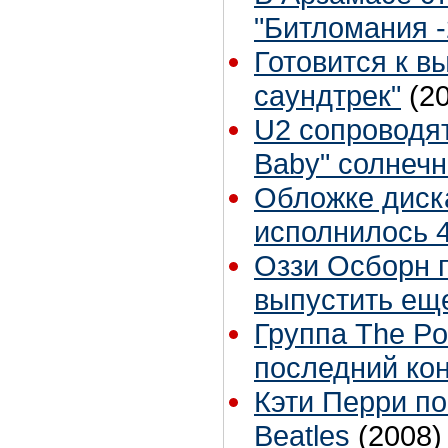
"Битломания -
Готовится к в
саундтрек"
(2
U2 сопроводят
Baby" солнеч
Обложке диск
исполнилось 4
Оззи Осборн 
выпустить ещ
Группа The Po
последний ко
Кэти Перри п
Beatles
(2008)