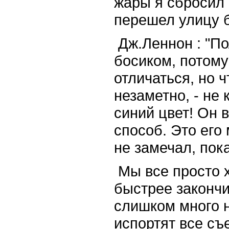
жары я сбросил 
перешел ули
Дж.Леннон : "По
босиком, потому
отличаться, но 
незаметно, - не 
синий цвет! Он 
способ. Это его
не замечал, пок
Мы все просто 
быстрее закончи
слишком много н
испортят все съ