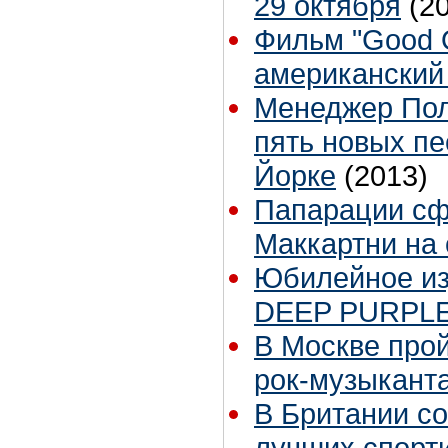
29 октября
(2
Фильм "Good O
американский 
Менеджер Пол
пять новых пе
Йорке
(2013)
Папарации сф
Маккартни на
Юбилейное из
DEEP PURPLE 
В Москве про
рок-музыкант
В Британии с
лучших спорт