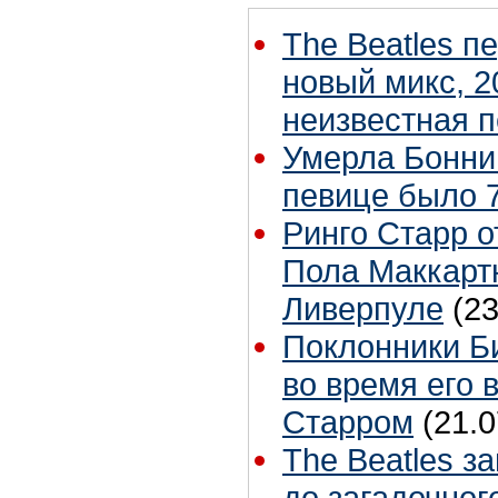
The Beatles п
новый микс, 2
неизвестная 
Умерла Бонни
певице было 7
Ринго Старр о
Пола Маккартн
Ливерпуле
(23
Поклонники Б
во время его 
Старром
(21.0
The Beatles з
до загадочног