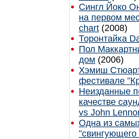
Сингл Йоко Он
на первом мес
chart
(2008)
Торонтайка Dai
Пол Маккартни
дом
(2006)
Хэмиш Стюарт
фестивале "К
Неизданные п
качестве саун
vs John Lenno
Одна из самы
"свингующего 