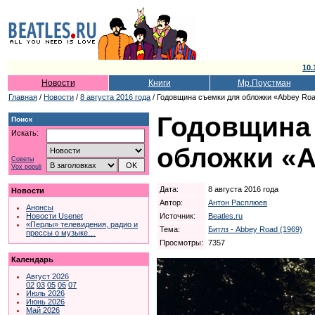
10.
Новости
Книги
Мр.Поустман
Главная
/
Новости
/
8 августа 2016 года
/ Годовщина съемки для обложки «Abbey Ro
Годовщина
Поиск
Искать:
обложки «A
Советы
Vox populi
Дата:
8 августа 2016 года
Новости
Автор:
Антон Расплюев
Анонсы
Источник:
Beatles.ru
Новости Usenet
«Перлы» телевидения, радио и
Тема:
Битлз - Abbey Road (1969)
прессы о музыке…
Просмотры:
7357
Календарь
Август 2026
02
03
05
06
07
Июль 2026
Июнь 2026
Май 2026