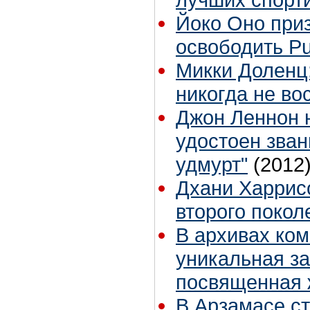
Йоко Оно при
освободить Pu
Микки Доленц
никогда не во
Джон Леннон 
удостоен зван
удмурт"
(2012
Дхани Харрис
второго покол
В архивах ко
уникальная з
посвященная 
В Арзамасе с