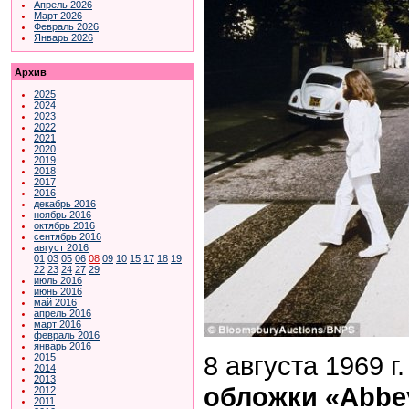
Апрель 2026
Март 2026
Февраль 2026
Январь 2026
Архив
2025
2024
2023
2022
2021
2020
2019
2018
2017
2016
декабрь 2016
ноябрь 2016
октябрь 2016
сентябрь 2016
август 2016
01
03
05
06
08
09
10
15
17
18
19
22
23
24
27
29
июль 2016
июнь 2016
май 2016
апрель 2016
март 2016
февраль 2016
январь 2016
8 августа 1969 г
2015
2014
2013
обложки «Abbe
2012
2011