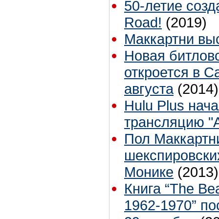
50-летие созд
Road!
(2019)
Маккартни вы
Новая битлов
откроется в С
августа
(2014)
Hulu Plus на
трансляцию "A
Пол Маккартни
шекспировских
Монике
(2013)
Книга “The Bea
1962-1970” по