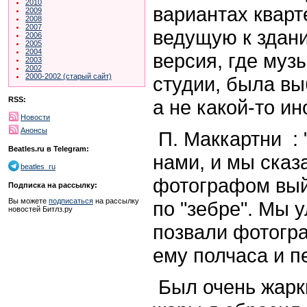
2010
вариантах кварт
2009
2008
2007
ведущую к здан
2006
2005
2004
версия, где муз
2003
2002
2000-2002 (старый сайт)
студии, была вы
RSS:
а не какой-то ин
Новости
Анонсы
П. Маккартни : 
Beatles.ru в Telegram:
нами, и мы сказ
beatles_ru
фотографом вый
Подписка на рассылку:
Вы можете
подписаться
на рассылку
по "зебре". Мы 
новостей Битлз.ру
позвали фотогр
ему полчаса и п
Был очень жарки