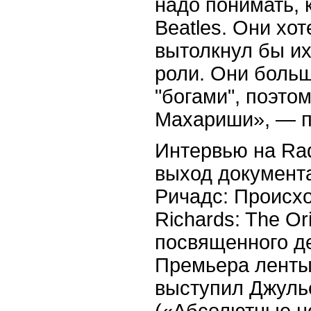
надо понимать, 
Beatles. Они хот
вытолкнул бы их
роли. Они больш
"богами", поэто
Махариши», — п
Интервью на Rad
выход документ
Ричадс: Происхо
Richards: The Or
посвященного де
Премьера ленты
выступил Джуль
(«Абсолютные но