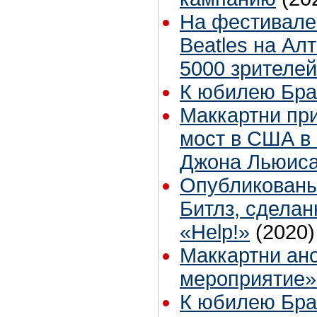
На фестивале 
Beatles на Ал
5000 зрителей
К юбилею Бра
Маккартни пр
мост в США в 
Джона Льюис
Опубликованы
Битлз, сдела
«Help!»
(2020)
Маккартни ан
мероприятие»
К юбилею Бр