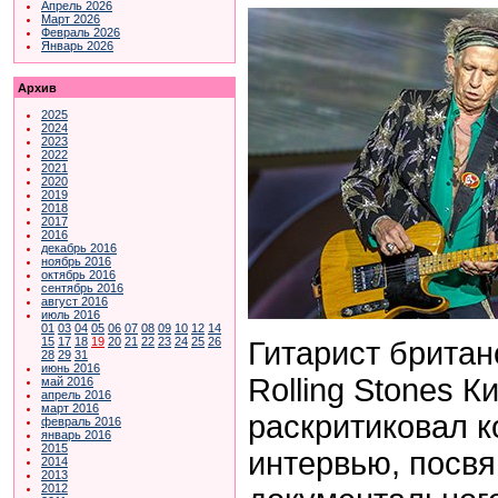
Апрель 2026
Март 2026
Февраль 2026
Январь 2026
Архив
2025
2024
2023
2022
2021
2020
2019
2018
2017
2016
декабрь 2016
ноябрь 2016
октябрь 2016
сентябрь 2016
август 2016
июль 2016
01
03
04
05
06
07
08
09
10
12
14
15
17
18
19
20
21
22
23
24
25
26
Гитарист британ
28
29
31
июнь 2016
Rolling Stones К
май 2016
апрель 2016
март 2016
раскритиковал к
февраль 2016
январь 2016
2015
интервью, посв
2014
2013
2012