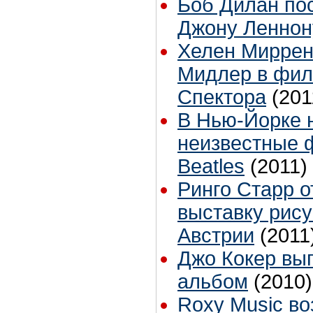
Боб Дилан по
Джону Леннон
Хелен Миррен
Мидлер в фил
Спектора
(201
В Нью-Йорке 
неизвестные 
Beatles
(2011)
Ринго Старр 
выставку рису
Австрии
(2011
Джо Кокер вы
альбом
(2010)
Roxy Music в