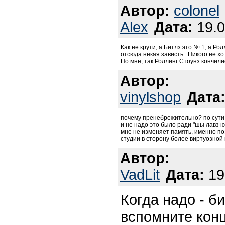
Автор:
colonel
Alex
Дата:
19.0
Как не крути, а Битлз это № 1, а Ро
отсюда некая зависть...Никого не х
По мне, так Роллинг Стоунз кончил
Автор:
vinylshop
Дата
почему пренебрежительно? по сути-
и не надо это было ради "шы лавз ю
мне не изменяет память, именно поэ
студии в сторону более виртуозной
Автор:
VadLit
Дата:
19
Когда надо - б
вспомните конц