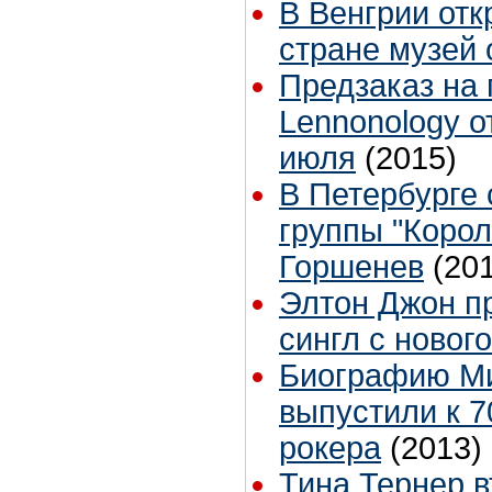
В Венгрии отк
стране музей 
Предзаказ на
Lennonology о
июля
(2015)
В Петербурге 
группы "Коро
Горшенев
(20
Элтон Джон п
сингл с новог
Биографию Ми
выпустили к 7
рокера
(2013)
Тина Тернер 