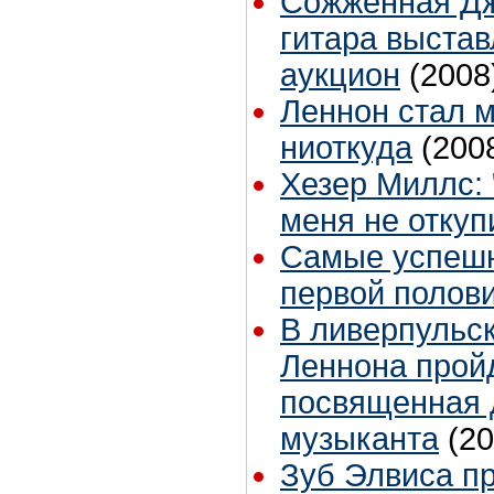
Сожженная Д
гитара выстав
аукцион
(2008
Леннон стал 
ниоткуда
(200
Хезер Миллс: 
меня не отку
Самые успешн
первой полови
В ливерпульс
Леннона пройд
посвященная 
музыканта
(20
Зуб Элвиса пр