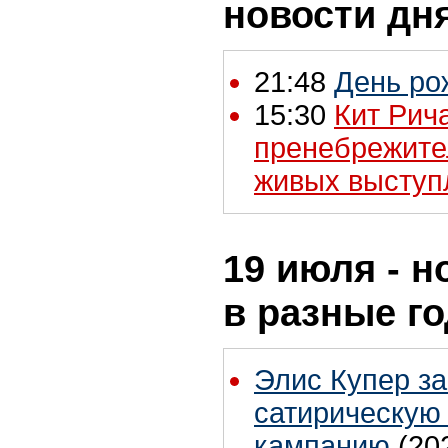
новости дн
21:48
День ро
15:30
Кит Рич
пренебрежите
живых выступл
19 июля - н
в разные г
Элис Купер з
сатирическую
кампанию
(20