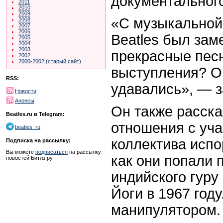
документальног
2011
2010
2009
«С музыкальной 
2008
2007
2006
Beatles был зам
2005
2004
2003
прекрасные пес
2002
2000-2002 (старый сайт)
выступления? О
RSS:
удавались», — з
Новости
Анонсы
Он также расска
Beatles.ru в Telegram:
отношения с уча
beatles_ru
коллектива испо
Подписка на рассылку:
Вы можете
подписаться
на рассылку
как они попали 
новостей Битлз.ру
индийского гур
Йоги в 1967 год
манипулятором. 