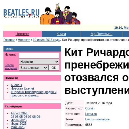
10.10. Мо
Новости
Книги
Мр.Поустман
Главная
/
Новости
/
19 июля 2016 года
/ Кит Ричардс пренебрежительно отозвался о 
Кит Ричард
Поиск
Искать:
пренебрежи
Советы
Vox populi
отозвался 
Новости
Анонсы
выступлени
Новости Usenet
«Перлы» телевидения, радио и
прессы о музыке…
Дата:
19 июля 2016 года
Календарь
Разместил:
Corvin
Август 2026
Источник:
Lenta.ru
02
03
05
06
07
08
09
Тема:
Битлз - концерты
Июль 2026
Июнь 2026
Просмотры:
6558
Май 2026