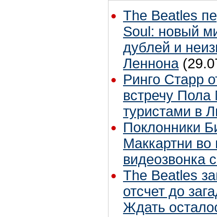
The Beatles п
Soul: новый м
дублей и неиз
Леннона
(29.0
Ринго Старр о
встречу Пола 
туристами в 
Поклонники Б
Маккартни во 
видеозвонка 
The Beatles з
отсчет до заг
Ждать остало