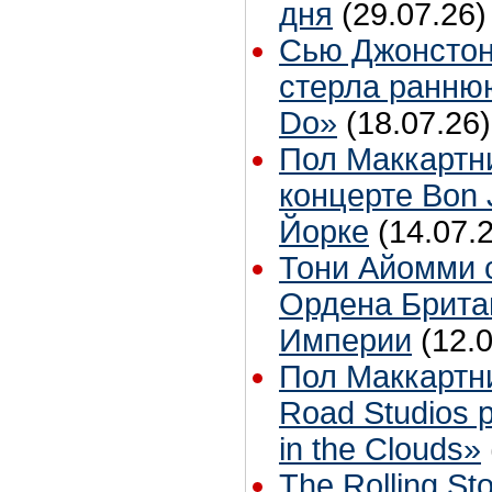
дня
(29.07.26)
Сью Джонстон
стерла ранню
Do»
(18.07.26)
Пол Маккартн
концерте Bon 
Йорке
(14.07.
Тони Айомми 
Ордена Брита
Империи
(12.
Пол Маккартн
Road Studios 
in the Clouds»
The Rolling S