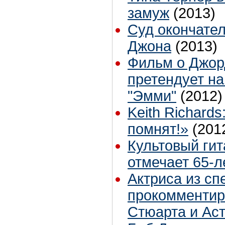
замуж
(2013)
Суд окончате
Джона
(2013)
Фильм о Джор
претендует на
"Эмми"
(2012)
Keith Richard
помнят!»
(201
Культовый ги
отмечает 65-
Актриса из сп
прокомментир
Стюарта и Ас