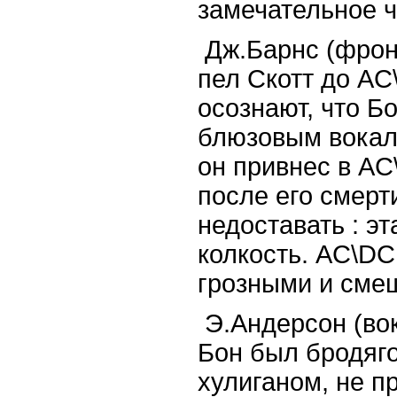
замечательное 
Дж.Барнс (фронт
пел Скотт до AC
осознают, что Б
блюзовым вокали
он привнес в AC
после его смерт
недоставать : э
колкость. AC\D
грозными и сме
Э.Андерсон (вока
Бон был бродяго
хулиганом, не п