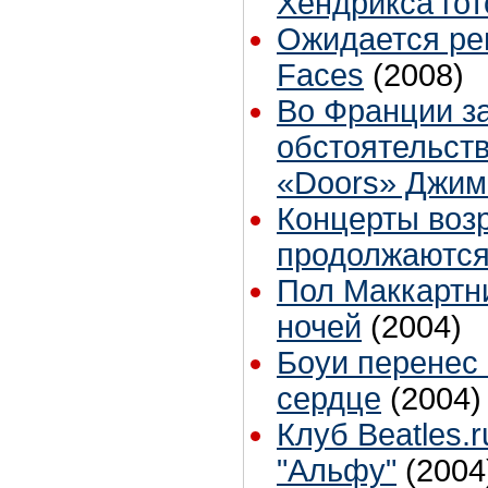
Хендрикса гот
Ожидается ре
Faces
(2008)
Во Франции з
обстоятельст
«Doors» Джи
Концерты воз
продолжаются
Пол Маккартни
ночей
(2004)
Боуи перенес
сердце
(2004)
Клуб Beatles.
"Альфу"
(2004