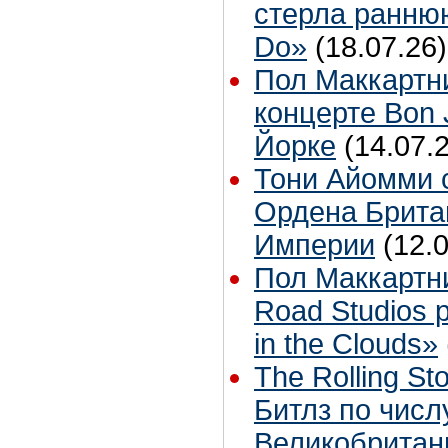
стерла ранню
Do»
(18.07.26)
Пол Маккартн
концерте Bon 
Йорке
(14.07.
Тони Айомми 
Ордена Брита
Империи
(12.
Пол Маккартн
Road Studios 
in the Clouds»
The Rolling S
Битлз по чис
Великобритан