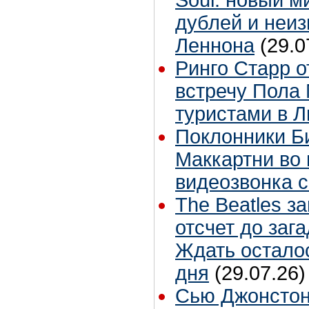
дублей и неиз
Леннона
(29.0
Ринго Старр о
встречу Пола 
туристами в 
Поклонники Б
Маккартни во 
видеозвонка 
The Beatles з
отсчет до заг
Ждать остало
дня
(29.07.26)
Сью Джонстон