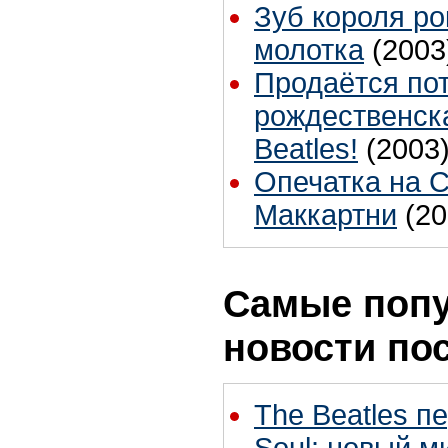
Зуб короля ро
молотка
(2003
Продаётся по
рождественска
Beatles!
(2003
Опечатка на 
Маккартни
(20
Самые поп
новости по
The Beatles п
Soul: новый м