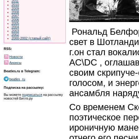
2011
2010
2009
2008
2007
2006
2005
2004
Рональд Белфор
2003
2002
2000-2002 (старый сайт)
свет в Шотландии
RSS:
г.он стал вокали
Новости
AC\DC , оглаша
Анонсы
своим скрипуче
Beatles.ru в Telegram:
beatles_ru
голосом, и энер
Подписка на рассылку:
ансамбля наряду
Вы можете
подписаться
на рассылку
новостей Битлз.ру
Со временем Ско
поэтическое пер
ироничную мане
отчего его песн