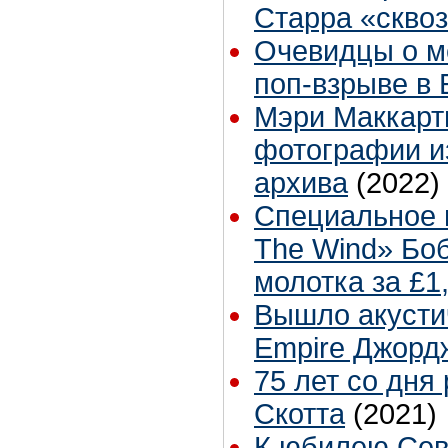
Старра «скво
Очевидцы о м
поп-взрыве в 
Мэри Маккарт
фотографии и
архива
(2022)
Специальное и
The Wind» Бо
молотка за £1
Вышло акусти
Empire Джорд
75 лет со дня
Скотта
(2021)
К юбилею Се