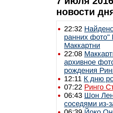
7 июля 2016
новости дн
22:32
Найдено
ранних фото"
Маккартни
22:08
Маккарт
архивное фото
рождения Рин
12:11
К дню р
07:22
Ринго Ст
06:43
Шон Лен
соседями из-з
06:39
Йоко Он