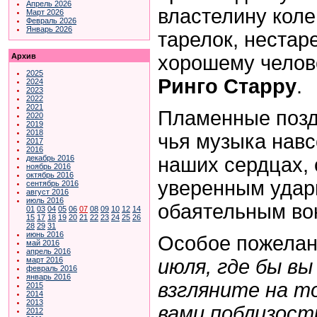
Апрель 2026
властелину коле
Март 2026
Февраль 2026
Январь 2026
тарелок, нестар
хорошему челове
Архив
2025
Ринго Старру
.
2024
2023
2022
2021
Пламенные позд
2020
2019
2018
чья музыка навс
2017
2016
наших сердцах, 
декабрь 2016
ноябрь 2016
октябрь 2016
уверенным удар
сентябрь 2016
август 2016
июль 2016
обаятельным во
01
03
04
05
06
07
08
09
10
12
14
15
17
18
19
20
21
22
23
24
25
26
28
29
31
июнь 2016
Особое пожелан
май 2016
апрель 2016
июля, где бы вы
март 2016
февраль 2016
январь 2016
взгляните на т
2015
2014
2013
вами поблизости
2012