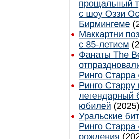
прощальный т
с шоу Оззи О
Бирмингеме
(
Маккартни по
с 85-летием
(
Фанаты The Be
отпраздновал
Ринго Старр
Ринго Старру 
легендарный 
юбилей
(2025
Уральские би
Ринго Старра 
рождения
(20