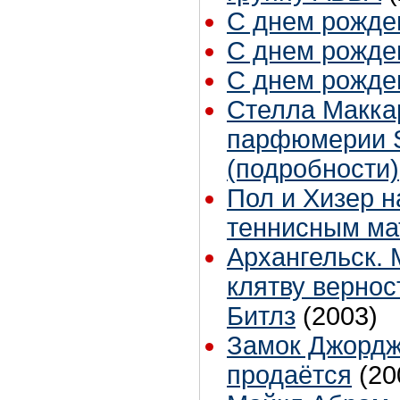
С днем рожден
С днем рожден
С днем рожден
Стелла Маккар
парфюмерии S
(подробности)
Пол и Хизер 
теннисным ма
Архангельск.
клятву вернос
Битлз
(2003)
Замок Джордж
продаётся
(20