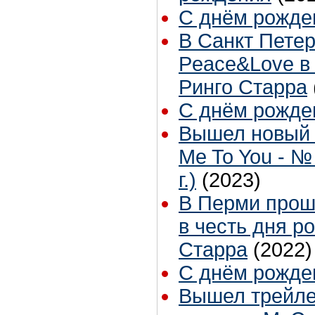
С днём рожден
В Санкт Пете
Peace&Love в
Ринго Старра
С днём рожден
Вышел новый 
Me To You - №
г.)
(2023)
В Перми прош
в честь дня р
Старра
(2022)
С днём рожден
Вышел трейле