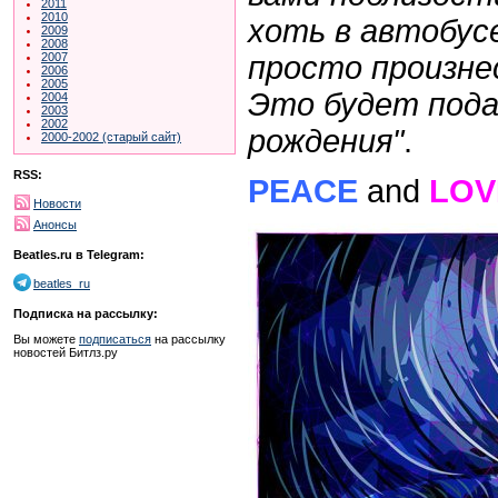
2011
2010
хоть в автобусе
2009
2008
просто произне
2007
2006
2005
Это будет пода
2004
2003
2002
рождения"
.
2000-2002 (старый сайт)
RSS:
PEACE
and
LOV
Новости
Анонсы
Beatles.ru в Telegram:
beatles_ru
Подписка на рассылку:
Вы можете
подписаться
на рассылку
новостей Битлз.ру