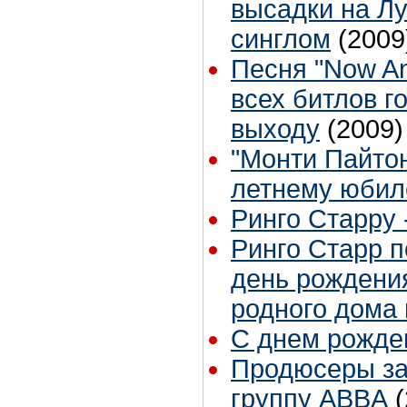
высадки на Лу
синглом
(2009
Песня "Now An
всех битлов г
выходу
(2009)
"Монти Пайтон
летнему юби
Ринго Старру - 
Ринго Старр п
день рождения
родного дома
С днем рожден
Продюсеры за
группу ABBA