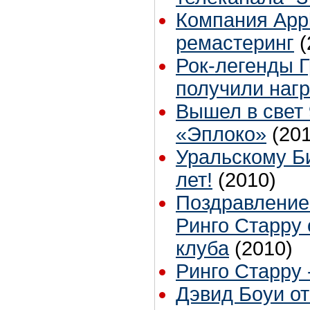
Компания Appl
ремастеринг
(
Рок-легенды 
получили наг
Вышел в свет
«Эплоко»
(20
Уральскому Би
лет!
(2010)
Поздравление
Ринго Старру 
клуба
(2010)
Ринго Старру -
Дэвид Боуи о