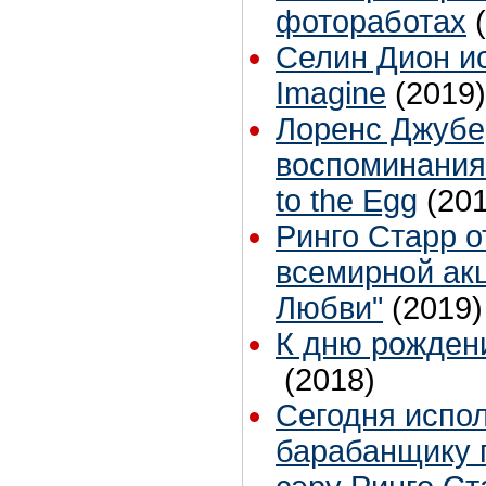
фотоработах
Селин Дион и
Imagine
(2019)
Лоренс Джубе
воспоминания
to the Egg
(20
Ринго Старр о
всемирной ак
Любви"
(2019)
К дню рожден
(2018)
Сегодня испол
барабанщику г