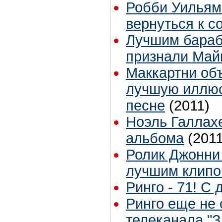
Робби Уильям
вернуться к с
Лучшим бараб
признали Май
Маккартни объ
лучшую иллюс
песне
(2011)
Ноэль Галлах
альбома
(2011
Ролик Джонни
лучшим клипо
Ринго - 71! С
Ринго еще не 
телеканала "З