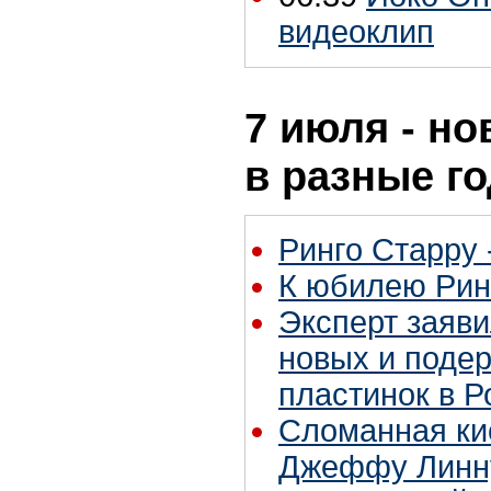
видеоклип
7 июля - но
в разные г
Ринго Старру -
К юбилею Рин
Эксперт заяви
новых и поде
пластинок в Р
Сломанная ки
Джеффу Линну