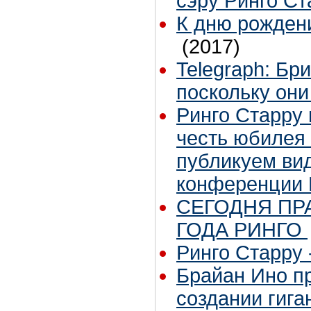
сэру Ринго Ст
К дню рожден
(2017)
Telegraph: Бр
поскольку они
Ринго Старру 
честь юбилея
публикуем вид
конференции 
СЕГОДНЯ ПР
ГОДА РИНГО
Ринго Старру -
Брайан Ино пр
создании гига