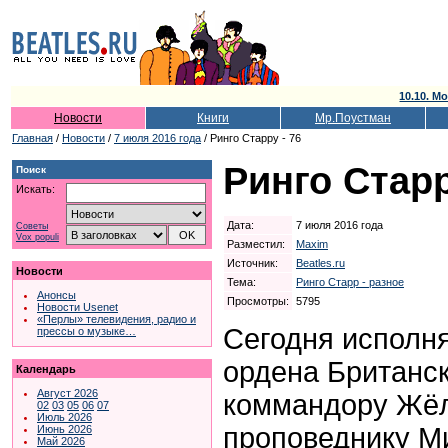
10.10. Мо
Новости
Книги
Мр.Поустман
Главная
/
Новости
/
7 июля 2016 года
/ Ринго Старру - 76
Ринго Старр
Поиск
Искать:
Дата:
7 июля 2016 года
Советы
Vox populi
Разместил:
Maxim
Источник:
Beatles.ru
Новости
Тема:
Ринго Старр - разное
Анонсы
Просмотры:
5795
Новости Usenet
«Перлы» телевидения, радио и
Сегодня исполня
прессы о музыке…
ордена Британс
Календарь
Август 2026
коммандору Жёл
02
03
05
06
07
Июль 2026
проповеднику М
Июнь 2026
Май 2026