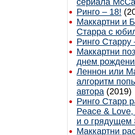
сериала McCar
Ринго – 18!
(2
Маккартни и 
Старра с юби
Ринго Старру 
Маккартни по
днем рождени
Леннон или М
алгоритм поп
автора
(2019)
Ринго Старр р
Peace & Love,
и о грядущем 
Маккартни рас