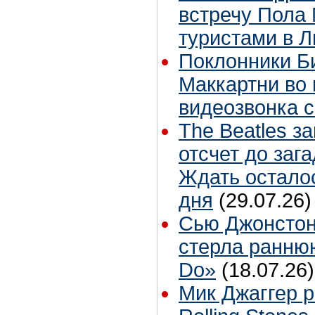
встречу Пола 
туристами в 
Поклонники Б
Маккартни во 
видеозвонка 
The Beatles з
отсчет до заг
Ждать остало
дня
(29.07.26)
Сью Джонстон
стерла ранню
Do»
(18.07.26)
Мик Джаггер р