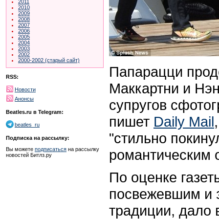
2011
2010
2009
2008
2007
2006
2005
2004
2003
2002
2000-2002 (старый сайт)
Папарацци прод
RSS:
Маккартни и Нэн
Новости
Анонсы
супругов сфотог
Beatles.ru в Telegram:
пишет
Daily Mail
beatles_ru
"стильно покину
Подписка на рассылку:
Вы можете
подписаться
на рассылку
романтическим о
новостей Битлз.ру
По оценке газет
посвежевшим и 
традиции, дало