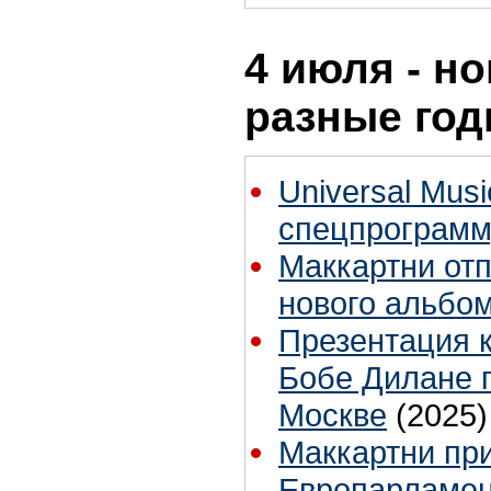
4 июля - но
разные го
Universal Mus
спецпрограмм
Маккартни отп
нового альбо
Презентация 
Бобе Дилане 
Москве
(2025)
Маккартни пр
Европарламен