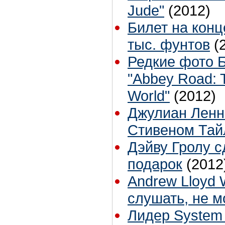
Jude"
(2012)
Билет на конц
тыс. фунтов
(
Редкие фото Б
"Abbey Road: T
World"
(2012)
Джулиан Ленн
Стивеном Та
Дэйву Гролу 
подарок
(2012
Andrew Lloyd
слушать, не м
Лидер System 