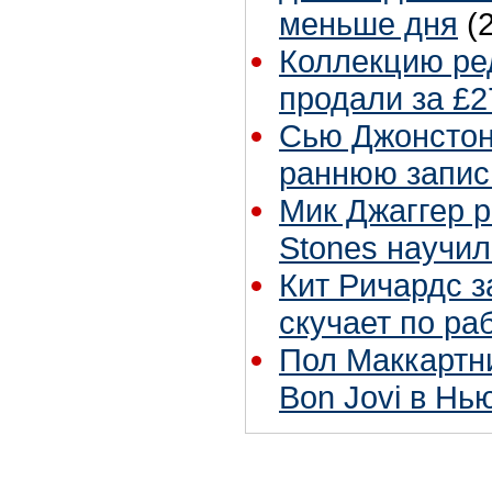
меньше дня
(
Коллекцию ре
продали за £2
Сью Джонстон 
раннюю запис
Мик Джаггер р
Stones научил
Кит Ричардс з
скучает по ра
Пол Маккартн
Bon Jovi в Нь