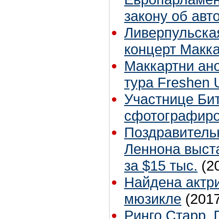
закону об авт
Ливерпульска
концерт Макк
Маккартни ан
тура Freshen 
Участнице Бит
сфотографиро
Поздравитель
Леннона выста
за $15 тыс.
(2
Найдена актри
мюзикле
(201
Ринго Старр, 