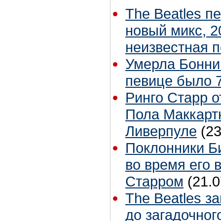
The Beatles п
новый микс, 2
неизвестная 
Умерла Бонни
певице было 7
Ринго Старр о
Пола Маккартн
Ливерпуле
(23
Поклонники Б
во время его 
Старром
(21.0
The Beatles з
до загадочног