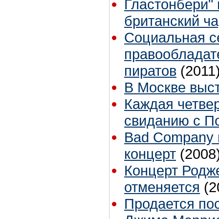
Гластонбери" 
британский ча
Социальная се
правообладат
пиратов
(2011
В Москве выст
Каждая четвер
свиданию с П
Bad Company 
концерт
(2008
Концерт Родже
отменяется
(2
Продается по