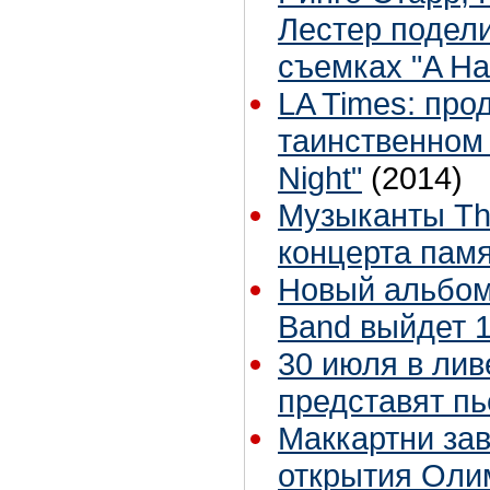
Лестер подел
съемках "A Har
LA Times: про
таинственном 
Night"
(2014)
Музыканты Th
концерта пам
Новый альбом 
Band выйдет 
30 июля в лив
представят пь
Маккартни за
открытия Оли