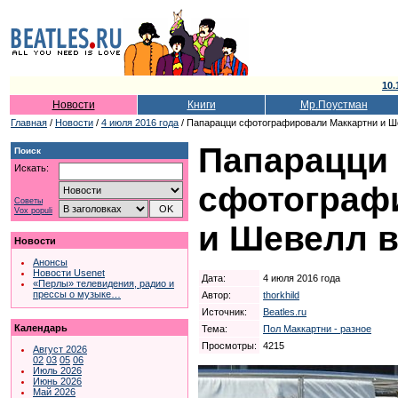
10.
Новости
Книги
Мр.Поустман
Главная
/
Новости
/
4 июля 2016 года
/ Папарацци сфотографировали Маккартни и Ш
Папарацци
Поиск
Искать:
сфотограф
Советы
Vox populi
и Шевелл в
Новости
Анонсы
Новости Usenet
Дата:
4 июля 2016 года
«Перлы» телевидения, радио и
прессы о музыке…
Автор:
thorkhild
Источник:
Beatles.ru
Календарь
Тема:
Пол Маккартни - разное
Просмотры:
4215
Август 2026
02
03
05
06
Июль 2026
Июнь 2026
Май 2026