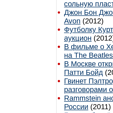
сольную пласт
Джон Бон Джо
Avon
(2012)
Футболку Кур
аукцион
(2012
В фильме о Х
на The Beatle
В Москве отк
Патти Бойд
(2
Гвинет Пэлтро
разговорами о
Rammstein ан
России
(2011)