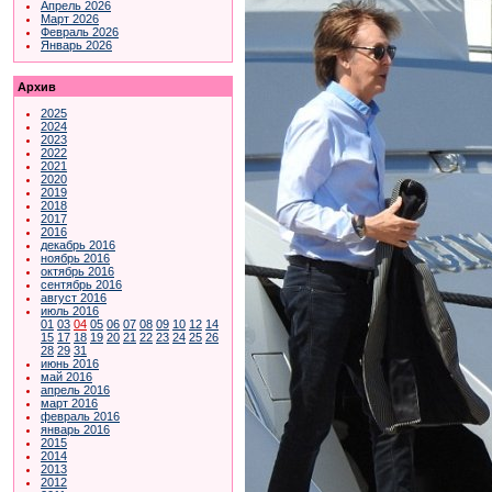
Апрель 2026
Март 2026
Февраль 2026
Январь 2026
Архив
2025
2024
2023
2022
2021
2020
2019
2018
2017
2016
декабрь 2016
ноябрь 2016
октябрь 2016
сентябрь 2016
август 2016
июль 2016
01
03
04
05
06
07
08
09
10
12
14
15
17
18
19
20
21
22
23
24
25
26
28
29
31
июнь 2016
май 2016
апрель 2016
март 2016
февраль 2016
январь 2016
2015
2014
2013
2012