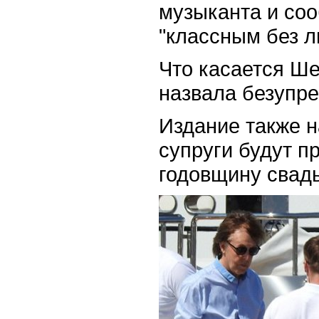
музыканта и соо
"классным без л
Что касается Ше
назвала безупр
Издание также н
супруги будут п
годовщину свад