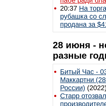
пабе ради бла
20:37
На торга
рубашка со с
продана за $4
28 июня - н
разные го
Битый Час - 0
Маккартни (28
России)
(2022
Старр отозвал
производителе