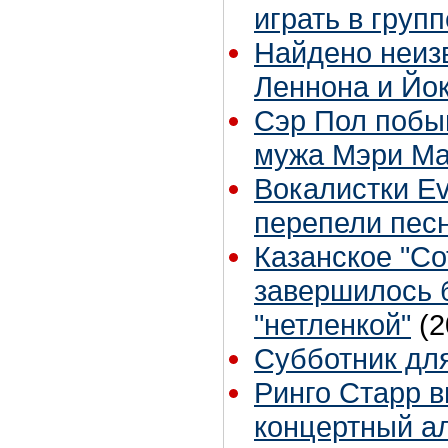
играть в груп
Найдено неиз
Леннона и Йо
Сэр Пол побы
мужа Мэри Ма
Вокалистки E
перепели пес
Казанское "Со
завершилось 
"нетленкой"
(2
Субботник для
Ринго Старр 
концертный ал