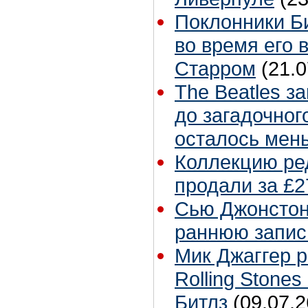
Поклонники Б
во время его 
Старром
(21.0
The Beatles з
до загадочног
осталось мен
Коллекцию ре
продали за £2
Сью Джонстон 
раннюю запис
Мик Джаггер р
Rolling Stones
Битлз
(09.07.2