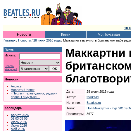
10.1
Новости
Книги
Мр.Поустман
Главная
/
Новости
/
28 июня 2016 года
/ Маккартни выступил в британском пабе ради
Маккартни 
Поиск
Искать:
британском
Советы
Vox populi
благотвори
Новости
Анонсы
Новости Usenet
Дата:
28 июня 2016 года
«Перлы» телевидения, радио и
прессы о музыке…
Автор:
thorkhild
Источник:
Beatles.ru
Календарь
Тема:
Пол Маккартни - тур '2016 (
Просмотры:
3677
Август 2026
02
03
05
06
Июль 2026
Июнь 2026
Май 2026