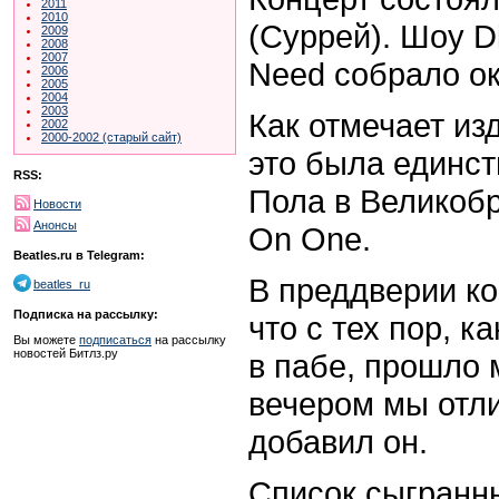
2011
2010
(Суррей). Шоу
D
2009
2008
2007
Need
собрало ок
2006
2005
2004
2003
Как отмечает из
2002
2000-2002 (старый сайт)
это была единст
RSS:
Пола в Великоб
Новости
Анонсы
On One.
Beatles.ru в Telegram:
В преддверии ко
beatles_ru
Подписка на рассылку:
что с тех пор, к
Вы можете
подписаться
на рассылку
новостей Битлз.ру
в пабе, прошло 
вечером мы отли
добавил он.
Список сыгранн