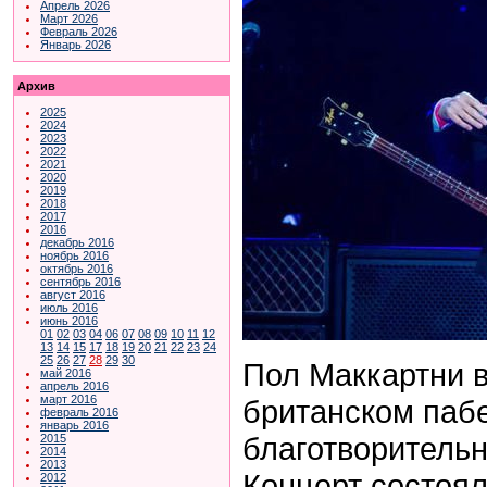
Апрель 2026
Март 2026
Февраль 2026
Январь 2026
Архив
2025
2024
2023
2022
2021
2020
2019
2018
2017
2016
декабрь 2016
ноябрь 2016
октябрь 2016
сентябрь 2016
август 2016
июль 2016
июнь 2016
01
02
03
04
06
07
08
09
10
11
12
13
14
15
17
18
19
20
21
22
23
24
25
26
27
28
29
30
Пол Маккартни 
май 2016
апрель 2016
март 2016
британском паб
февраль 2016
январь 2016
благотворитель
2015
2014
2013
Концерт состоя
2012