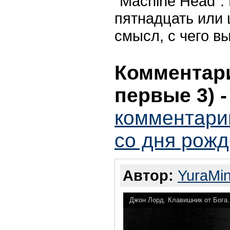
"Machine Head".
пятнадцать или 
смысл, с чего в
Комментари
первые 3)
комментарии
со дня рож
Автор:
YuraMi
Джон Лорд. Клавишник от Бога.