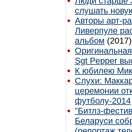
Люди старше 3
слушать нову
Авторы арт-ра
Ливерпуле рас
альбом
(2017)
Оригинальная
Sgt Pepper вы
К юбилею Ми
Слухи: Маккар
церемонии от
футболу-2014
"Битлз-фестив
Беларуси собр
(репортаж тел