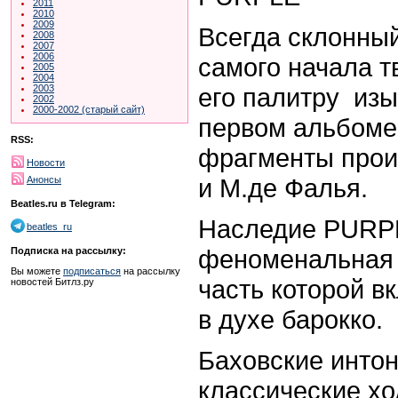
2011
2010
2009
Всегда склонный
2008
2007
2006
самого начала т
2005
2004
его палитру изы
2003
2002
2000-2002 (старый сайт)
первом альбоме
RSS:
фрагменты прои
Новости
и М.де Фалья.
Анонсы
Beatles.ru в Telegram:
Наследие PURPL
beatles_ru
феноменальная к
Подписка на рассылку:
Вы можете
подписаться
на рассылку
часть которой 
новостей Битлз.ру
в духе барокко.
Баховские интон
классические хо