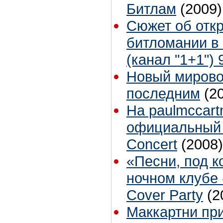
Битлам
(2009)
Сюжет об отк
битломании в 
(канал "1+1") 
Новый мирово
последним
(2
На paulmccart
официальный 
Concert
(2008)
«Песни, под к
ночном клубе 
Cover Party
(2
Маккартни при