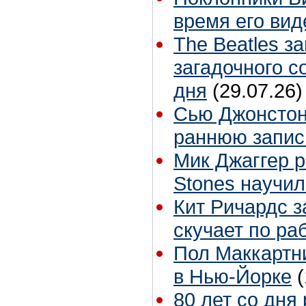
время его вид
The Beatles з
загадочного 
дня
(29.07.26)
Сью Джонстон 
раннюю запис
Мик Джаггер р
Stones научил
Кит Ричардс з
скучает по ра
Пол Маккартни
в Нью-Йорке
80 лет со дня