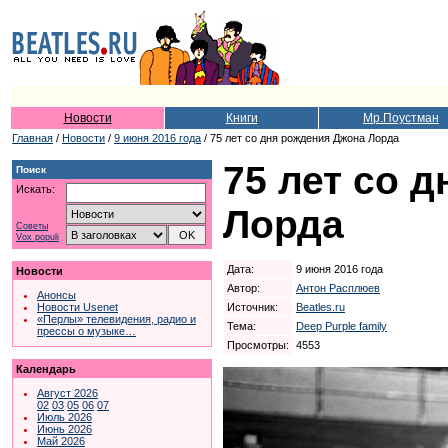
Новости
Книги
Мр.Поустман
Главная
/
Новости
/
9 июня 2016 года
/ 75 лет со дня рождения Джона Лорда
75 лет со 
Поиск
Искать:
Лорда
Советы
Vox populi
Дата:
9 июня 2016 года
Новости
Автор:
Антон Расплюев
Анонсы
Источник:
Beatles.ru
Новости Usenet
«Перлы» телевидения, радио и
Тема:
Deep Purple family
прессы о музыке…
Просмотры:
4553
Календарь
Август 2026
02
03
05
06
07
Июль 2026
Июнь 2026
Май 2026