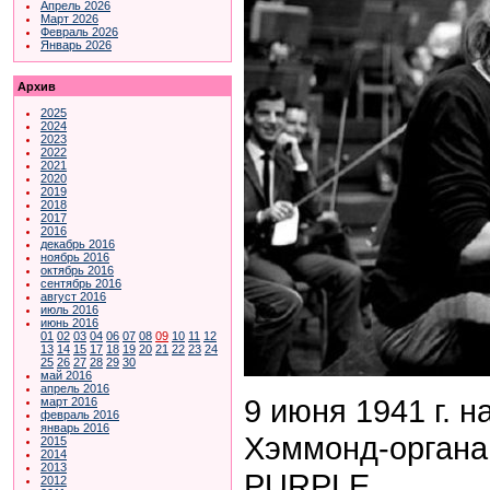
Апрель 2026
Март 2026
Февраль 2026
Январь 2026
Архив
2025
2024
2023
2022
2021
2020
2019
2018
2017
2016
декабрь 2016
ноябрь 2016
октябрь 2016
сентябрь 2016
август 2016
июль 2016
июнь 2016
01
02
03
04
06
07
08
09
10
11
12
13
14
15
17
18
19
20
21
22
23
24
25
26
27
28
29
30
май 2016
апрель 2016
9 июня 1941 г. 
март 2016
февраль 2016
январь 2016
Хэммонд-органа
2015
2014
2013
PURPLE
2012