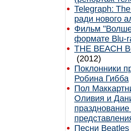
Telegraph: Th
ради нового а
Фильм "Волше
формате Blu-r
THE BEACH BO
(2012)
Поклонники п
Робина Гибба
Пол Маккартни
Оливия и Дан
празднование 
представления
Песни Beatles