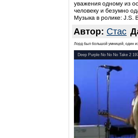
уважения одному из о
человеку и безумно од
Музыка в ролике: J.S. 
Автор:
Стас
Д
Лорд был большой умницей, один из
Deep Purple No No No Take 2 19