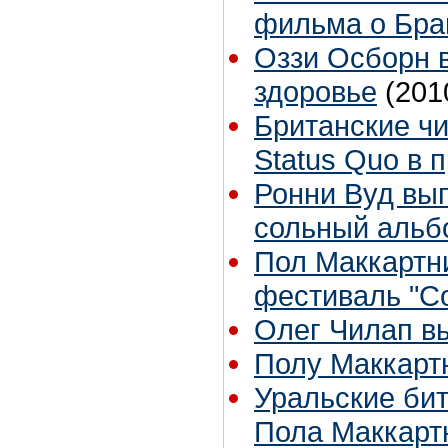
фильма о Бра
Оззи Осборн в
здоровье
(201
Британские ч
Status Quo в 
Ронни Вуд вып
сольный альб
Пол Маккартни
фестиваль "С
Олег Чилап в
Полу Маккарт
Уральские би
Пола Маккарт