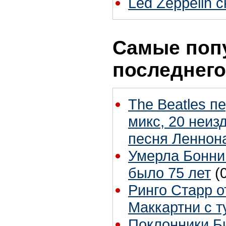
Led Zeppelin 
Самые поп
последнего
The Beatles п
микс, 20 неиз
песня Леннон
Умерла Бонни
было 75 лет
(
Ринго Старр о
Маккартни с т
Поклонники Б