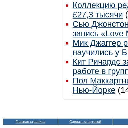
Коллекцию ре
£27,3 тысячи
Сью Джонстон
запись «Love
Мик Джаггер р
научились у Б
Кит Ричардс з
работе в груп
Пол Маккартни
Нью-Йорке
(1
Главная страница
Сделать стартовой