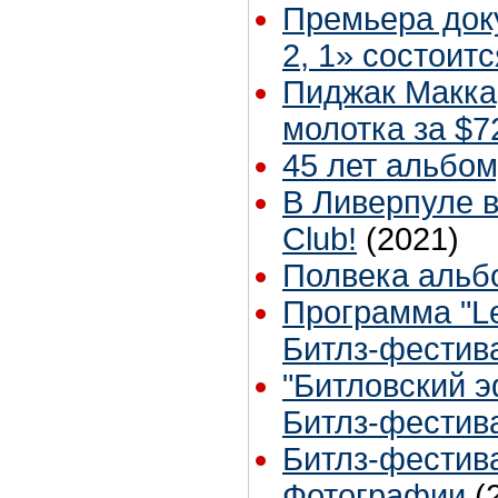
Премьера док
2, 1» состоит
Пиджак Макка
молотка за $7
45 лет альбом
В Ливерпуле в
Club!
(2021)
Полвека альбо
Программа "Le
Битлз-фестива
"Битловский э
Битлз-фестива
Битлз-фестива
Фотографии
(