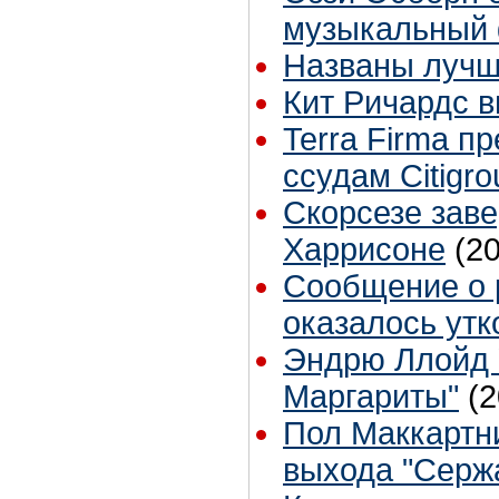
музыкальный 
Названы лучш
Кит Ричардс 
Terra Firma п
ссудам Citigr
Скорсезе зав
Харрисоне
(2
Сообщение о 
оказалось утк
Эндрю Ллойд 
Маргариты"
(2
Пол Маккартни
выхода "Серж