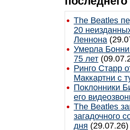
последнего
The Beatles п
20 неизданных
Леннона
(29.0
Умерла Бонни
75 лет
(09.07.
Ринго Старр о
Маккартни с т
Поклонники Б
его видеозвон
The Beatles з
загадочного 
дня
(29.07.26)