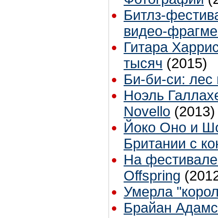
Битлз-фестива
видео-фрагм
Гитара Харрис
тысяч
(2015)
Би-би-си: ле
Ноэль Галлах
Novello
(2013)
Йоко Оно и Шо
Британии с ко
На фестивале
Offspring
(201
Умерла "коро
Брайан Адамс