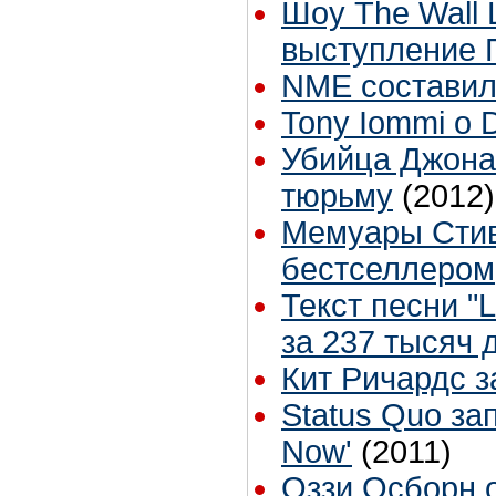
Шоу The Wall L
выступление 
NME составил
Tony Iommi о 
Убийца Джона
тюрьму
(2012)
Мемуары Стив
бестселлером
Текст песни "L
за 237 тысяч 
Кит Ричардс з
Status Quo за
Now'
(2011)
Оззи Осборн 