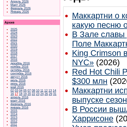
Апрель 2026
Март 2026
Февраль 2026
Январь 2026
Маккартни о к
какую песню 
Архив
2025
В Зале славы 
2024
2023
2022
Поле Маккарт
2021
2020
2019
King Crimson 
2018
2017
NYC»
(2026)
2016
декабрь 2016
ноябрь 2016
Red Hot Chili
октябрь 2016
сентябрь 2016
август 2016
$300 млн
(202
июль 2016
июнь 2016
май 2016
Маккартни ис
02
03
04
05
07
08
10
11
12
13
14
16
17
18
19
20
22
23
24
26
29
31
выпуске сезона
апрель 2016
март 2016
февраль 2016
В России выш
январь 2016
2015
2014
Харрисоне
(2
2013
2012
2011