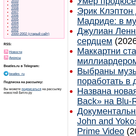
Умер продюсе
2010
2009
Эрик Клэптон 
2008
2007
2006
Мадриде: в м
2005
2004
2003
Джулиан Ленн
2002
2000-2002 (старый сайт)
сердцем
(2026
RSS:
Маккартни ст
Новости
Анонсы
миллиардером
Beatles.ru в Telegram:
Выбраны музы
beatles_ru
поработать в 
Подписка на рассылку:
Названа новая
Вы можете
подписаться
на рассылку
новостей Битлз.ру
Back» на Blu-
Документальны
John and Yok
Prime Video
(2