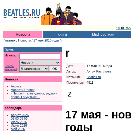
10.10. Мо
Новости
Книги
Мр.Поустман
Главная
/
Новости
/
17 мая 2016 года
/ r
r
Поиск
Искать:
Дата:
17 мая 2016 года
Советы
Vox populi
Автор:
Антон Расплюев
Источник:
Beatles.ru
Новости
Просмотры:
4811
Анонсы
Новости Usenet
z
«Перлы» телевидения, радио и
прессы о музыке…
Календарь
17 мая - но
Август 2026
02
03
05
06
Июль 2026
годы
Июнь 2026
Май 2026