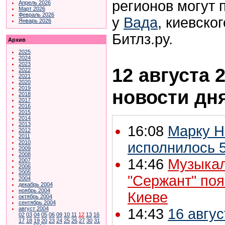
регионов могут 
Апрель 2026
Март 2026
Февраль 2026
у
Вада
, киевско
Январь 2026
Битлз.ру.
Архив
2025
2024
2023
12 августа 2
2022
2021
2020
2019
новости дн
2018
2017
2016
2015
2014
2013
16:08
Марку 
2012
2011
2010
исполнилось 5
2009
2008
14:46
Музыка
2007
2006
2005
"Сержант" поя
2004
декабрь 2004
ноябрь 2004
Киеве
октябрь 2004
сентябрь 2004
август 2004
14:43
16 авгус
02
03
04
05
06
09
10
11
12
13
16
17
18
19
20
23
24
25
26
27
30
31