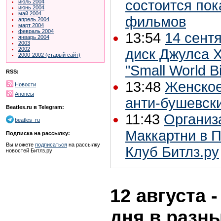
состоится пок
июль 2004
июнь 2004
май 2004
фильмов
апрель 2004
март 2004
февраль 2004
13:54
14 сент
январь 2004
2003
2002
диск Джулса 
2000-2002 (старый сайт)
"Small World B
RSS:
13:48
Женское
Новости
Анонсы
анти-бушевски
Beatles.ru в Telegram:
11:43
Организ
beatles_ru
Маккартни в П
Подписка на рассылку:
Вы можете
подписаться
на рассылку
Клуб Битлз.ру
новостей Битлз.ру
12 августа 
дня в разн