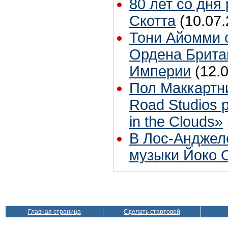
80 лет со дня
Скотта
(10.07.
Тони Айомми 
Ордена Брита
Империи
(12.
Пол Маккартн
Road Studios 
in the Clouds»
В Лос-Анджел
музыки Йоко 
Главная страница
Сделать стартовой