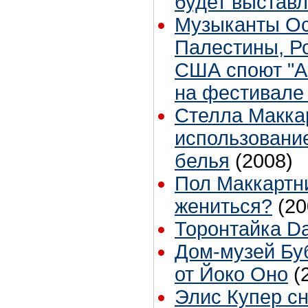
будет выставл
Музыканты Осе
Палестины, Р
США споют "Al
на фестивале 
Стелла Макка
использовани
белья
(2008)
Пол Маккартни
жениться?
(20
Торонтайка Dai
Дом-музей Бу
от Йоко Оно
(
Элис Купер сн