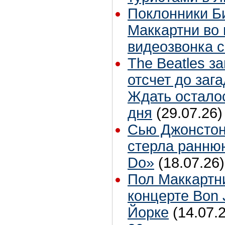
Поклонники Б
Маккартни во 
видеозвонка 
The Beatles з
отсчет до заг
Ждать остало
дня
(29.07.26)
Сью Джонстон
стерла ранню
Do»
(18.07.26)
Пол Маккартн
концерте Bon 
Йорке
(14.07.