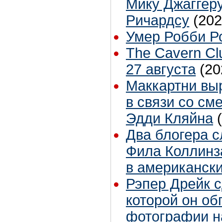
Мику Джаггеру
Ричардсу
(202
Умер Робби Р
The Cavern Cl
27 августа
(20
Маккартни вы
в связи со см
Эдди Кляйна
Два блогера с
Фила Коллинз
в американски
Рэпер Дрейк с
которой он обг
фотографии н