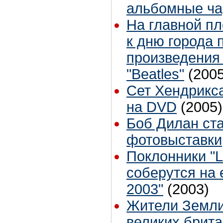
альбомные ча
На главной п
к дню города 
произведения
"Beatles"
(2005
Сет Хендрикса
на DVD
(2005)
Боб Дилан ста
фотовыставки
Поклонники "L
соберутся на 
2003"
(2003)
Жители Земли
великих брит