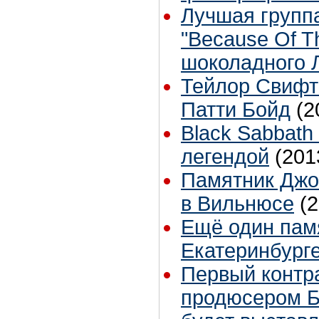
Лучшая групп
"Because Of T
шоколадного 
Тейлор Свифт
Патти Бойд
(2
Black Sabbath
легендой
(201
Памятник Джо
в Вильнюсе
(
Ещё один памя
Екатеринбург
Первый контра
продюсером 