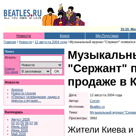
10.10. Мо
Новости
Книги
Мр.Поустман
Главная
/
Новости
/
12 августа 2004 года
/ Музыкальный журнал "Сержант" появился 
Музыкальн
Поиск
Искать:
"Сержант" 
Советы
Vox populi
продаже в 
Новости
Анонсы
Новости Usenet
Дата:
12 августа 2004 года
«Перлы» телевидения, радио и
прессы о музыке…
Автор:
Corvin
Источник:
Beatles.ru
Календарь
Тема:
Музыкальный журнал "Сержа
Просмотры:
3992
Август 2026
02
03
05
06
07
08
Жители Киева и
Июль 2026
Июнь 2026
Май 2026