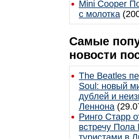
Mini Cooper П
с молотка
(20
Самые поп
новости по
The Beatles п
Soul: новый м
дублей и неиз
Леннона
(29.0
Ринго Старр о
встречу Пола 
туристами в 