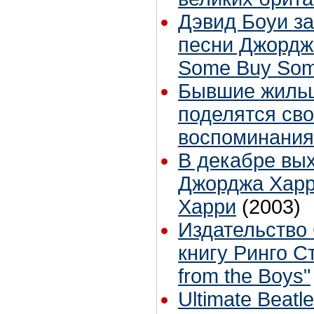
Дэвид Боуи з
песни Джордж
Some Buy Som
Бывшие жиль
поделятся св
воспоминани
В декабре вы
Джорджа Харр
Харри
(2003)
Издательство 
книгу Ринго С
from the Boys"
Ultimate Beatl