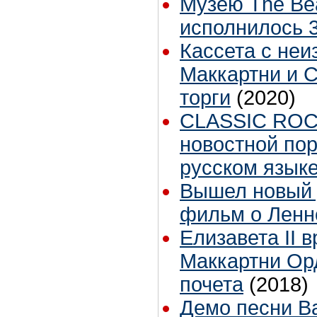
Музею The Bea
исполнилось 3
Кассета с неи
Маккартни и 
торги
(2020)
CLASSIC ROC
новостной пор
русском язык
Вышел новый
фильм о Ленн
Елизавета II 
Маккартни Ор
почета
(2018)
Демо песни Ba