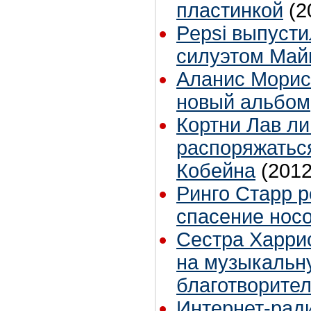
пластинкой
(2
Pepsi выпусти
силуэтом Май
Аланис Морис
новый альбом
Кортни Лав л
распоряжатьс
Кобейна
(2012
Ринго Старр 
спасение нос
Сестра Харри
на музыкальн
благотворите
Интернет-ради