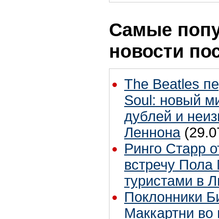
Самые поп
новости по
The Beatles п
Soul: новый м
дублей и неиз
Леннона
(29.0
Ринго Старр о
встречу Пола 
туристами в 
Поклонники Б
Маккартни во 