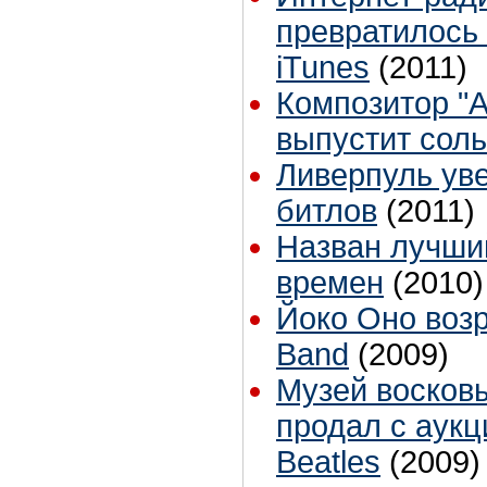
превратилось 
iTunes
(2011)
Композитор "
выпустит сол
Ливерпуль уве
битлов
(2011)
Назван лучши
времен
(2010)
Йоко Оно возр
Band
(2009)
Музей восков
продал с аук
Beatles
(2009)