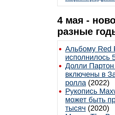
4 мая - нов
разные год
Альбому Red 
исполнилось 5
Долли Партон
включены в За
ролла
(2022)
Рукопись Maxw
может быть пр
тысяч
(2020)