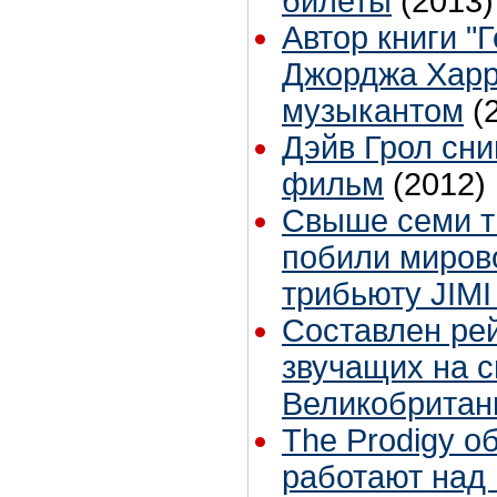
билеты
(2013)
Автор книги "
Джорджа Харр
музыкантом
(
Дэйв Грол сни
фильм
(2012)
Свыше семи т
побили миров
трибьюту JIM
Составлен рей
звучащих на 
Великобрита
The Prodigy о
работают над