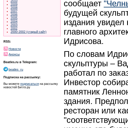
сообщает
"Челн
2010
2009
2008
будущей скульп
2007
2006
2005
издания увидел 
2004
2003
2002
главного архите
2000-2002 (старый сайт)
Идрисова.
RSS:
Новости
По словам Идрис
Анонсы
скульптуры – Ва
Beatles.ru в Telegram:
beatles_ru
работал по зака
Подписка на рассылку:
Инвестор собира
Вы можете
подписаться
на рассылку
новостей Битлз.ру
памятник Леннон
здания. Предпол
ресторан или ка
"соответствующи