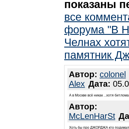
показаны п
все коммент
форума "В 
Челнах хотя
памятник Дж
Автор:
colonel
Alex
Дата:
05.0
А в Москве всё никак ...хотя битлома
Автор:
McLenHarSt
Да
Хоть бы про ДЖОРДЖА кто подумал