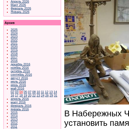
Апрель 2026
Март 2026
Февраль 2026
Январь 2026
Архив
2025
2024
2023
2022
2021
2020
2019
2018
2017
2016
декабрь 2016
ноябрь 2016
октябрь 2016
сентябрь 2016
август 2016
июль 2016
июнь 2016
май 2016
02
03
04
05
07
08
10
11
12
13
14
16
17
18
19
20
22
23
24
26
29
31
апрель 2016
март 2016
февраль 2016
январь 2016
В Набережных 
2015
2014
2013
установить памя
2012
2011