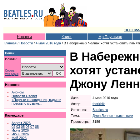
10.10. Мо
Новости
Книги
Мр.Поустман
Главная
/
Новости
/
4 мая 2016 года
/ В Набережных Челнах хотят установить памят
В Набережн
Поиск
Искать:
хотят уста
Советы
Vox populi
Джону Ленн
Новости
Анонсы
Новости Usenet
Дата:
4 мая 2016 года
«Перлы» телевидения, радио и
прессы о музыке…
Автор:
thorkhild
Источник:
Beatles.ru
Календарь
Тема:
Джон Леннон - памятники
Просмотры:
3186
Август 2026
02
03
05
06
07
08
Июль 2026
Июнь 2026
Май 2026