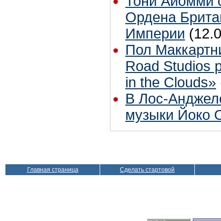
Тони Айомми 
Ордена Брита
Империи
(12.
Пол Маккартн
Road Studios 
in the Clouds»
В Лос-Анджел
музыки Йоко 
Главная страница
Сделать стартовой