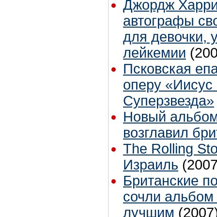
Джордж Харри
автографы сво
для девочки,
лейкемии
(200
Псковская епа
оперу «Иисус 
Суперзвезда»
Новый альбом
возглавил бри
The Rolling St
Израиль
(2007
Британские п
сочли альбом
лучшим
(2007