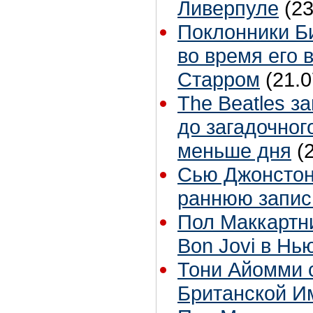
Ливерпуле
(23
Поклонники Б
во время его 
Старром
(21.0
The Beatles з
до загадочног
меньше дня
(
Сью Джонстон 
раннюю запис
Пол Маккартн
Bon Jovi в Нь
Тони Айомми 
Британской И