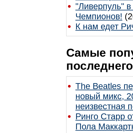
"Ливерпуль" в
Чемпионов!
(2
К нам едет Ри
Самые поп
последнего
The Beatles п
новый микс, 2
неизвестная 
Ринго Старр о
Пола Маккартн