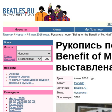
10.
Новости
Книги
Мр.Поустман
Главная
/
Новости
/
4 мая 2016 года
/ Рукопись песни "Being for the Benefit of Mr. Kite
Рукопись пе
Поиск
Искать:
Benefit of M
Советы
Vox populi
выставлена
Новости
Анонсы
Новости Usenet
Дата:
4 мая 2016 года
«Перлы» телевидения, радио и
прессы о музыке…
Автор:
thorkhild
Источник:
Beatles.ru
Календарь
Тема:
Аукционы
Просмотры:
3720
Август 2026
02
03
05
06
07
08
09
Июль 2026
Июнь 2026
Май 2026