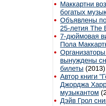
Маккартни во
богатых музы
Объявлены по
25-летия The B
7-дюймовая в
Пола Маккартн
Организаторы 
вынуждены сн
билеты
(2013)
Автор книги "
Джорджа Харр
музыкантом
(
Дэйв Грол сни