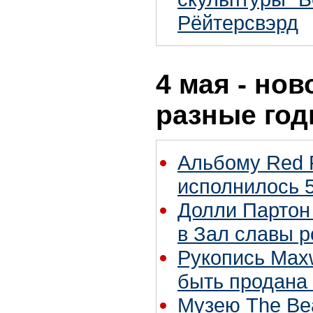
Рёйтерсвэрд
4 мая - нов
разные го
Альбому Red 
исполнилось 5
Долли Партон
в Зал славы р
Рукопись Maxw
быть продана 
Музею The Bea