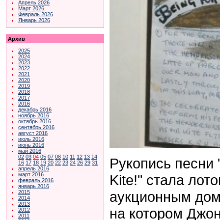
Апрель 2026
Март 2026
Февраль 2026
Январь 2026
Архив
2025
2024
2023
2022
2021
2020
2019
2018
2017
2016
декабрь 2016
ноябрь 2016
октябрь 2016
сентябрь 2016
август 2016
июль 2016
июнь 2016
май 2016
02
03
04
05
07
08
10
11
12
13
14
Рукопись
песни 
16
17
18
19
20
22
23
24
26
29
31
апрель 2016
март 2016
Kite!
" стала лот
февраль 2016
январь 2016
аукционным до
2015
2014
2013
на котором Джон
2012
2011