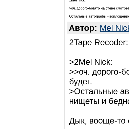
2Mel Nick:
>оч. дорого-богато на стене смотрет
Остальные автографы - воплощение
Автор:
Mel Nic
2Tape Recoder:
>2Mel Nick:
>>оч. дорого-б
будет.
>Остальные ав
нищеты и бедно
Дык, вооще-то 