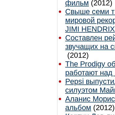
фильм
(2012)
Свыше семи т
мировой реко
JIMI HENDRIX
Составлен рей
звучащих на 
(2012)
The Prodigy о
работают над
Pepsi выпусти
силуэтом Май
Аланис Морис
альбом
(2012)