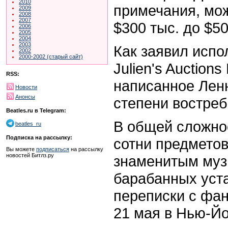
2010
примечания, мож
2009
2008
2007
$300
тыс. до
$5
2006
2005
2004
2003
Как заявил испо
2002
2000-2002 (старый сайт)
Julien's Auction
RSS:
написанное Лен
Новости
Анонсы
степени востре
Beatles.ru в Telegram:
В общей сложно
beatles_ru
Подписка на рассылку:
сотни предмето
Вы можете
подписаться
на рассылку
новостей Битлз.ру
знаменитым музы
барабанных уста
переписки с фан
21 мая в Нью-Йо