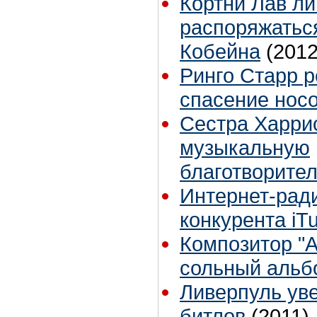
Кортни Лав л
распоряжатьс
Кобейна
(2012
Ринго Старр 
спасение нос
Сестра Харрис
музыкальную
благотворите
Интернет-ради
конкурента iT
Композитор "
сольный альб
Ливерпуль уве
битлов
(2011)